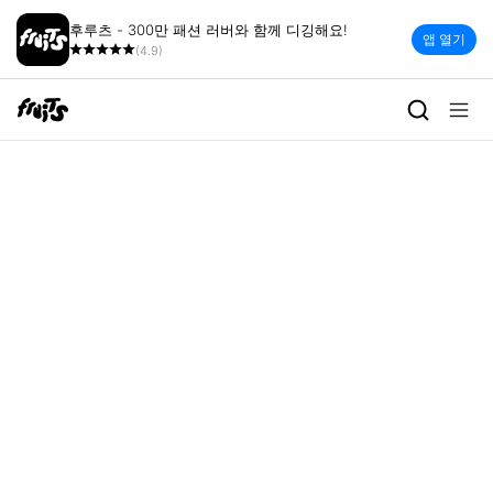
후루츠 - 300만 패션 러버와 함께 디깅해요!
앱 열기
(4.9)