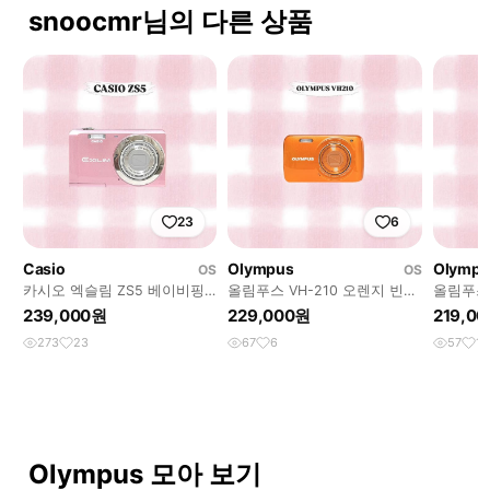
snoocmr님의 다른 상품
23
6
Casio
Olympus
Olympu
OS
OS
카시오 엑슬림 ZS5 베이비핑
올림푸스 VH-210 오렌지 빈티
올림푸스 
크 빈티지디카
지디카
티지디카
239,000원
229,000원
219,0
273
23
67
6
57
12
Olympus 모아 보기