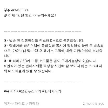
🐻‍❄️ ₩349,000

🌿 이체 1만원 할인 -> 문의주세요 !

ㅡㅡㅡㅡㅡㅡㅡㅡㅡㅡㅡㅡㅡㅡㅡㅡㅡㅡㅡㅡㅡㅡㅡ

❥- 발송 전 작동영상을 인스타 DM으로 공유드립니다.

❥- 택배거래 파손면책에 동의함과 동시에 점검영상 확인 후 발송되
므로, 단순변심 및 수령 후 생기는 고장에 대한 교환/환불이 불가합
니다.

❥- 배터리 / SD카드 등 소모품은 별도 구매가능성이 있습니다.

※ 연식이 있는 빈티지제품 특성상 사진에 잘 보이지 않는 스크래치
와 데드픽셀이 있을 수 있습니다.

ㅡㅡㅡㅡㅡㅡㅡㅡㅡㅡㅡㅡㅡㅡㅡㅡㅡㅡㅡㅡㅡㅡㅡ

#뮤7040 #올림푸스디카 #빈티지디카
여자
>
라이프
>
카메라
2 months ago