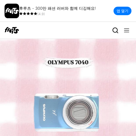
후루츠 - 300만 패션 러버와 함께 디깅해요!
앱 열기
(4.9)