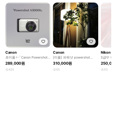
Canon
Canon
Nikon
초미품✧･ﾟCanon Powershot
[미품] 파워샷 powershot
S급🩷 니
A3000is 캐논 파워샷 디카
A2600 실버 작례O
크 디카 co
289,000원
310,000원
250,0
425
55
53