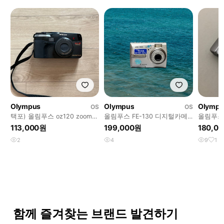
Olympus
Olympus
Olympu
OS
OS
택포) 올림푸스 oz120 zoom
올림푸스 FE-130 디지털카메
올림푸스 O
블랙
라
버 빈티
113,000원
199,000원
180,0
2
4
9
1
함께 즐겨찾는 브랜드 발견하기