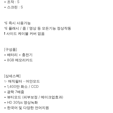
• 조작 : S

• 스크린 : S

🫧 즉시 사용가능

🫧 플래시 / 줌 / 영상 등 모든기능 정상작동

❗️ 사이드 케이블 커버 없음

[구성품]

• 배터리 + 충전기

• 8GB 메모리카드

[상세스펙]

✨ 매직필터 - 어안모드

• 1,400만 화소 / CCD

• 광학 7배줌

• 뷰티모드 (피부보정 / 메이크업효과)

• HD 30fps 영상녹화

• 한국어 및 다양한 언어지원
