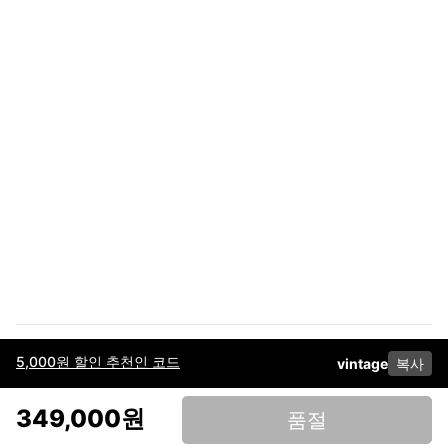
5,000원 할인 추천인 코드
vintage
복사
이용약관
고객센터
판매
개인정보 처리방침
사업자 정보
다운로드
인스타그램
페이스북
349,000원
품절