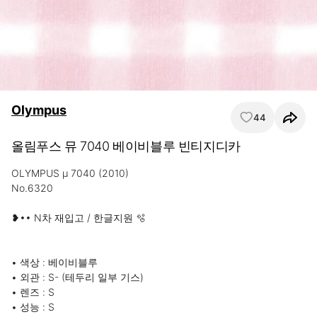
Olympus
44
올림푸스 뮤 7040 베이비블루 빈티지디카
OLYMPUS μ 7040 (2010)

No.6320

❥•• N차 재입고 / 한글지원 🫧

• 색상 : 베이비블루

• 외관 : S- (테두리 일부 기스)

• 렌즈 : S

• 성능 : S
