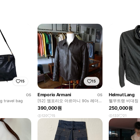
15
15
Emporio Armani
Helmut Lang
OS
OS
g travel bag
[52] 엠포리오 아르마니 90s 레더자
헬무트랭 비대칭 
켓
켓
390,000원
250,000원
120
15
133
21