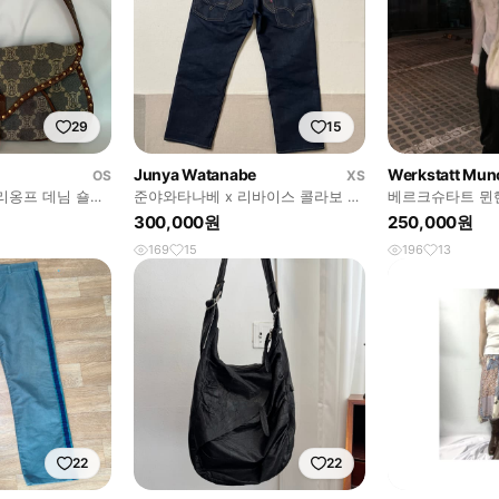
29
15
Junya Watanabe
Werkstatt Mun
OS
XS
트리옹프 데님 숄더
준야와타나베 x 리바이스 콜라보 신
베르크슈타트 뮌헨
치백 데님팬츠
컬 네크리스
300,000원
250,000원
169
15
196
13
22
22