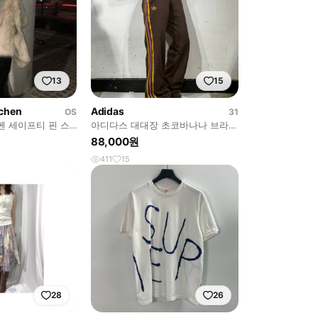
13
15
chen
Adidas
OS
31
 세이프티 핀 스
아디다스 대대장 초코바나나 브라운
와이드 트레이닝 팬츠 추리닝 바지
88,000원
411
15
28
26