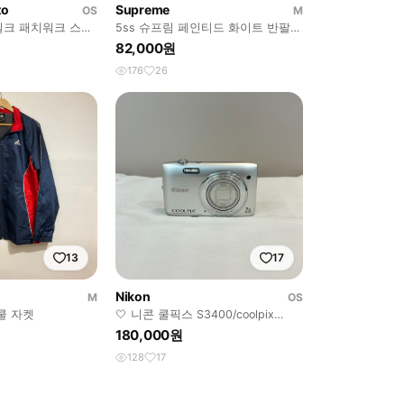
to
Supreme
OS
M
크 패치워크 스커
5ss 슈프림 페인티드 화이트 반팔티
(on.1669)
82,000원
176
26
13
17
Nikon
M
OS
쿨 자켓
🤍 니콘 쿨픽스 S3400/coolpix
s3400 실버 [영어지원]
180,000원
128
17