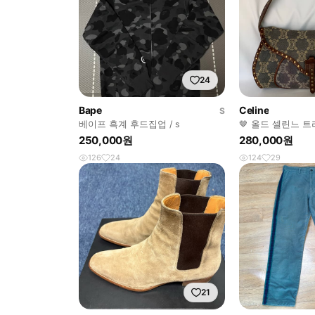
24
Bape
Celine
S
베이프 흑계 후드집업 / s
🤎 올드 셀린느 
백
250,000원
280,000원
126
24
124
29
21