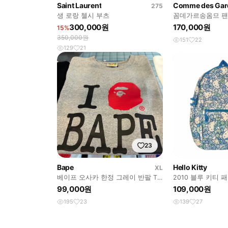
Saint Laurent
275
생 로랑 첼시 부츠
꼼데가르송옴므 
300,000원
170,000원
15%
350,000원
151
22
129
21
23
Bape
Hello Kitty
XL
베이프 오사카 한정 그레이 반팔 T-
2010 블루 키티 
shirt
99,000원
109,000원
195
23
139
27