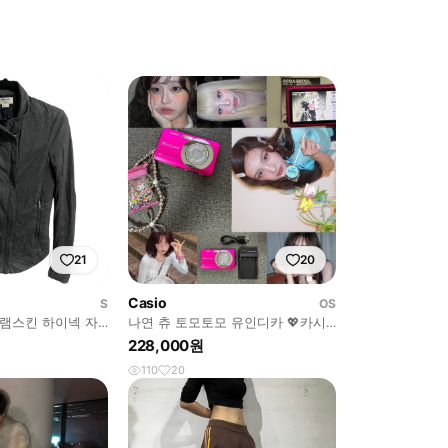
21
20
Casio
S
OS
램스킨 하이넥 자
나연 츄 토모토모 유인디카 💖카시
오 엑슬림 EX-Z80 (비비드핑크)
228,000원
110
20