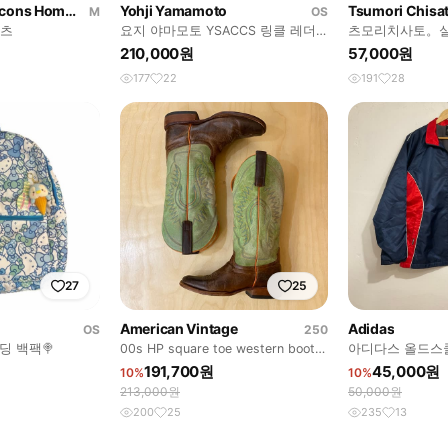
Comme des Garcons Homme
Yohji Yamamoto
Tsumori Chisa
M
OS
팬츠
요지 야마모토 YSACCS 링클 레더
츠모리치사토。실
2way 숄더백
트
210,000원
57,000원
177
22
191
28
27
25
American Vintage
Adidas
OS
250
패딩 백팩🍭
00s HP square toe western boots
아디다스 올드스
스퀘어토 웨스턴
191,700원
45,000원
10%
10%
213,000원
50,000원
200
25
235
13