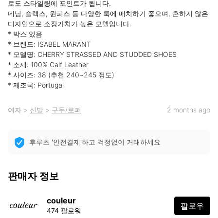
로도 스타일링에 포인트가 됩니다.

데님, 슬랙스, 원피스 등 다양한 룩에 매치하기 좋으며, 흔하지 않은 
디자인으로 소장가치가 높은 모델입니다.

* 박스 있음

* 브랜드: ISABEL MARANT

* 모델명: CHERRY STRASSED AND STUDDED SHOES

* 소재: 100% Calf Leather

* 사이즈: 38 (추천 240~245 정도)

* 제조국: Portugal
여자
>
신발
>
구두/로퍼
2 months ago
후루츠 '안전결제'하고 걱정없이 거래하세요
판매자 정보
couleur
팔로우
474 팔로워