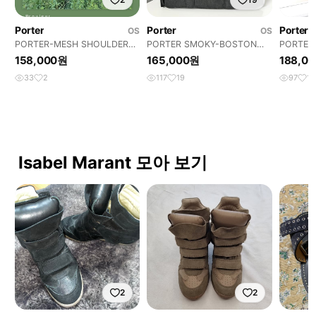
Porter
Porter
Porter
OS
OS
PORTER-MESH SHOULDER
PORTER SMOKY-BOSTON
PORTER
TOTE BAG (Black)
BAG L (Black)
SHOULD
158,000원
165,000원
188,0
33
2
117
19
97
19
Isabel Marant 모아 보기
2
2