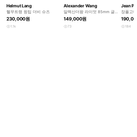
Helmut Lang
Alexander Wang
Jean Pa
헬무트랭 윙팁 더비 슈즈
알렉산더왕 라이엇 85mm 글
장폴고티
래디에이터 힐 샌들
230,000원
149,000원
190,0
1.1k
73
184