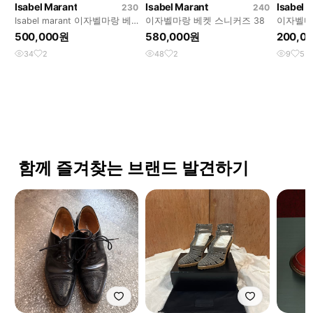
Isabel Marant
Isabel Marant
Isabel 
230
240
Isabel marant 이자벨마랑 베
이자벨마랑 베켓 스니커즈 38
이자벨마
켓 35
일렛 샌
500,000원
580,000원
200,0
34
2
48
2
9
5
함께 즐겨찾는 브랜드 발견하기