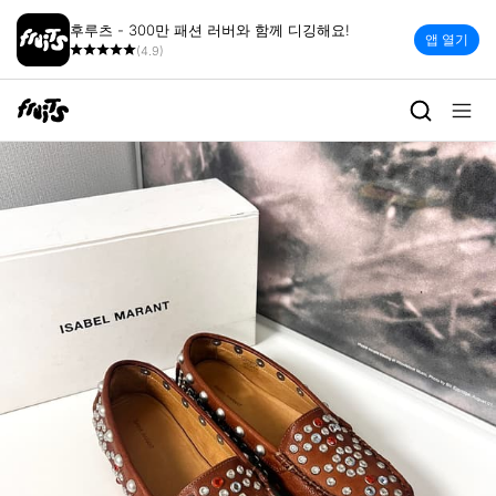
후루츠 - 300만 패션 러버와 함께 디깅해요!
앱 열기
(4.9)