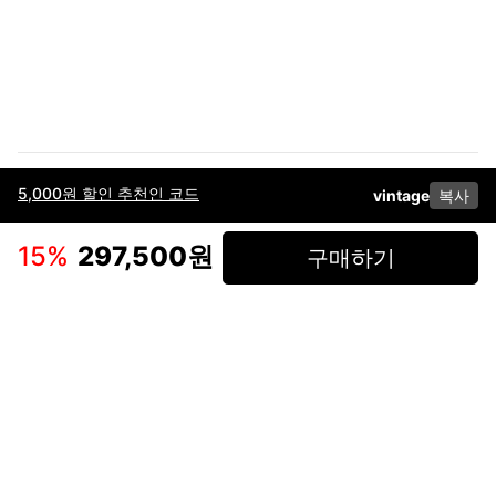
5,000원 할인 추천인 코드
vintage
복사
이용약관
고객센터
판매
개인정보 처리방침
사업자 정보
다운로드
인스타그램
페이스북
15
%
297,500원
구매하기
(주)후루츠패밀리컴퍼니 · 대표이사 이재범 / 소재지: 서울특별시 용산구 한강대
로 328, 201호 / 사업자 등록번호: 755-86-01442
사업자 정보확인
통신판매업
신고: 2019-서울용산-0723 호 / 고객센터: 070-4466-3377 / 고객센터 문의는
후루츠 앱 다운로드 후 문의가능합니다 /
support@fruitsfamily.com
Copyright © FruitsFamily Company Inc. All right reserved
후루츠패밀리(주)는 통신판매중개자로서 거래 당사자가 아닙니다. 상품, 상품정
보, 거래에 관한 의무와 책임은 각 판매자에게 있으며, 후루츠패밀리(주)는 원칙
적으로 판매 회원과 구매 회원 간의 거래에 대하여 책임을 지지 않습니다. 다만,