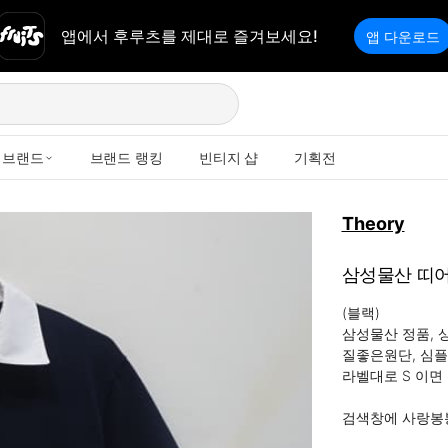
앱에서 후루츠를 제대로 즐겨보세요!
앱 다운로드
브랜드
브랜드 랭킹
빈티지 샵
기획전
Theory
삼성물산 띠어
(블랙)

삼성물산 정품, 상
질좋은원단, 심플,
라벨대로 S 이면 
검색창에 사랑봉봉