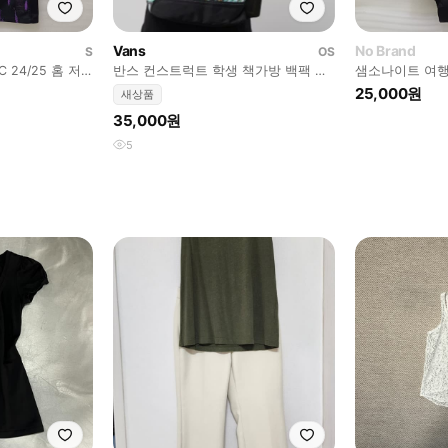
Vans
No Brand
S
OS
 24/25 홈 저
반스 컨스트럭트 학생 책가방 백팩 가
샘소나이트 여행
랑봉봉
방 경량 새제품 사랑봉봉
여행 가방 라지 
25,000원
새상품
35,000원
5