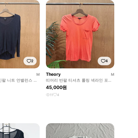
2
4
Theory
M
M
긴팔 니트 언밸런스 기
띠어리 반팔 티셔츠 롤링 넥라인 포켓
 디테일 네이비
디테일 슬림핏 베이직 코랄
45,000원
11
4