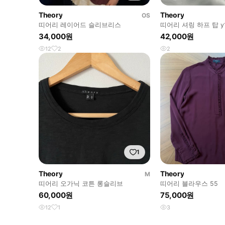
Theory
Theory
OS
띠어리 레이어드 슬리브리스
띠어리 셔링 하프 탑 y1
34,000원
42,000원
12
2
2
1
Theory
Theory
M
띠어리 오가닉 코튼 롱슬리브
띠어리 블라우스 55
60,000원
75,000원
12
1
3