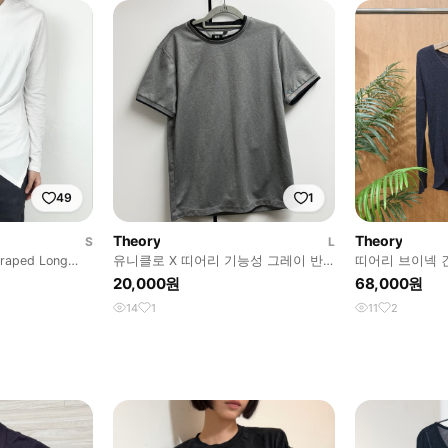
49
1
Theory
Theory
S
L
Draped Long
유니클로 X 띠어리 기능성 그레이 반
띠어리 브이넥 
팔티 L
장 부클 텍스처
20,000원
68,000원
14
1
11
2