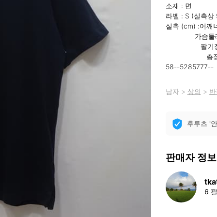
소재 : 면

라벨 : S (실측상 
실측 (cm) :어깨너
               가슴둘레: 98

                  팔기장: 23

                     총장: 68

58--5285777--
남자
>
상의
>
반
후루츠 '
판매자 정보
tka
6 