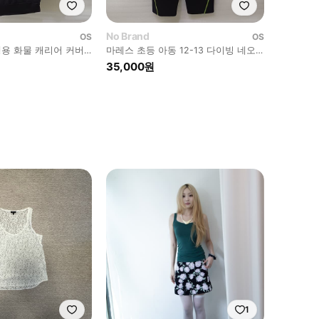
No Brand
OS
OS
용 화물 캐리어 커버
마레스 초등 아동 12-13 다이빙 네오
L 사랑봉봉
프렌 스윔 슈트 스노클링 사랑봉봉
35,000원
1