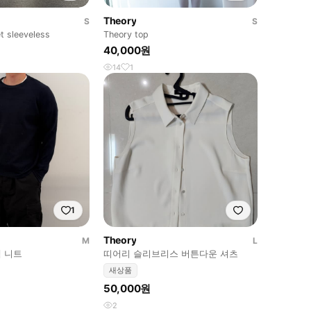
Theory
S
S
 sleeveless
Theory top
40,000원
14
1
1
Theory
M
L
 니트
띠어리 슬리브리스 버튼다운 셔츠
새상품
50,000원
2