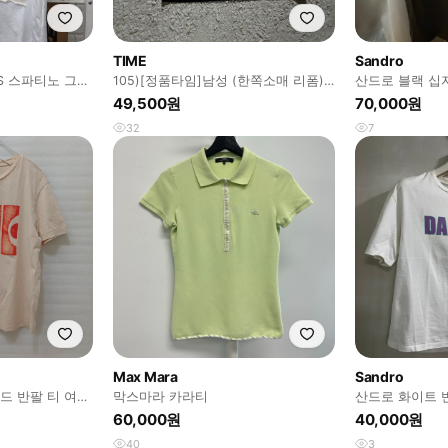
TIME
Sandro
S 스파티노 그래
105)[정품타임]남성 (한쪽소매 리폼)
산드로 블랙 십
반팔 티셔츠
츠
49,500원
70,000원
32
7
Max Mara
Sandro
드 반팔 티 여성
막스마라 카라티
산드로 화이트 
60,000원
40,000원
40
3