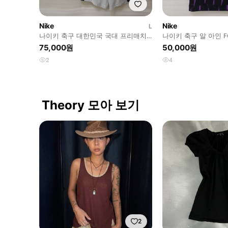
Nike
Nike
L
나이키 축구 대한민국 국대 프리매치
나이키 축구 알 아인 FC
탑 쇼츠 반바지 사랑봉봉
지 유니폼 S 훌륭 사
75,000원
50,000원
2
4
Theory 모아 보기
2