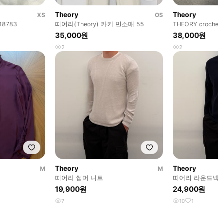
Theory
Theory
XS
OS
8783
띠어리(Theory) 카키 민소매 55
THEORY crochet
35,000원
38,000원
2
2
Theory
Theory
M
M
띠어리 썸머 니트
띠어리 라운드넥
19,900원
24,900원
7
10
1