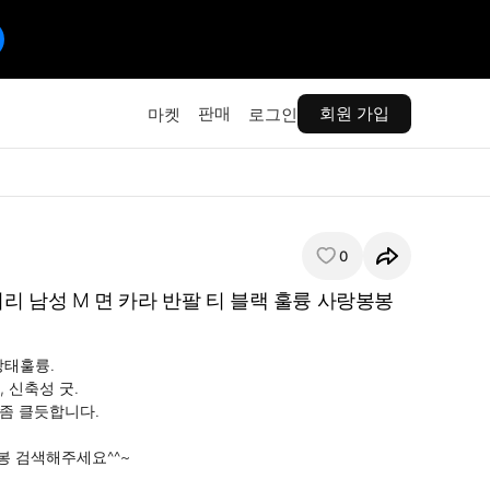
판매
회원 가입
마켓
로그인
0
리 남성 M 면 카라 반팔 티 블랙 훌륭 사랑봉봉
태훌륭.

 신축성 굿.

좀 클듯합니다.

 검색해주세요^^~
