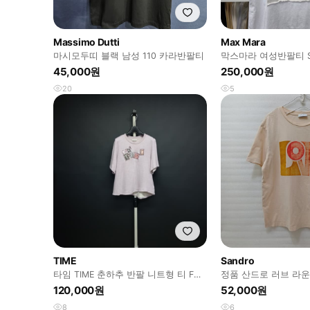
Massimo Dutti
Max Mara
마시모두띠 블랙 남성 110 카라반팔티
막스마라 여성반팔티 
픽 반팔티셔츠 WN18
45,000원
250,000원
20
5
TIME
Sandro
타임 TIME 춘하추 반팔 니트형 티 F
정품 산드로 러브 라운
33-66
M 얇음 사랑봉봉
120,000원
52,000원
8
6