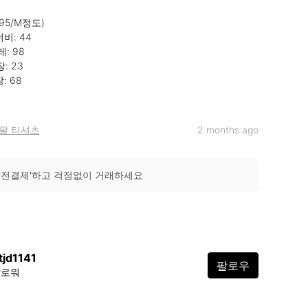
95/M정도)

비: 44

팔 티셔츠
2 months ago
안전결제'하고 걱정없이 거래하세요
tjd1141
팔로우
팔로워