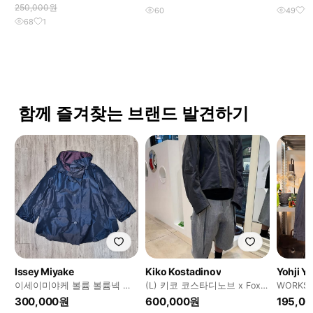
250,000원
60
49
1
68
1
함께 즐겨찾는 브랜드 발견하기
Issey Miyake
Kiko Kostadinov
Yohji 
이세이미야케 볼륨 볼륨넥 주
(L) 키코 코스타디노브 x Fox
WORKS
름 숏 자켓 M _ 여성, 실측 확
Lab 폭스랩 모토 자켓 차콜
견장 원버
300,000원
600,000원
195,0
인