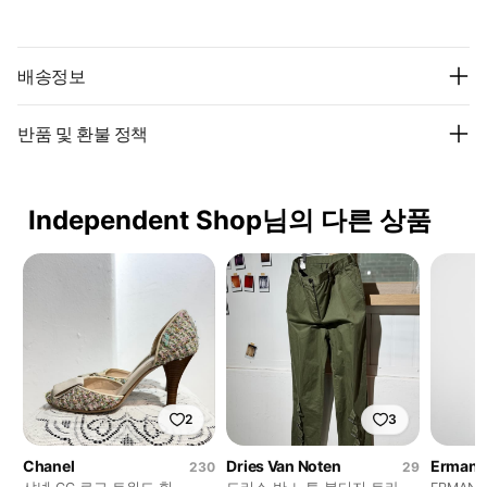
배송정보
반품 및 환불 정책
Independent Shop님의 다른 상품
2
3
Chanel
Dries Van Noten
Ermann
230
29