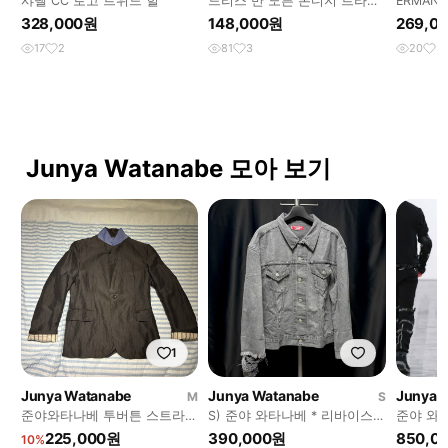
샤넬 CC 로고 트위드 힐
드리스 반 노튼 본디지 트라우
ERMANN
저
치워크 
328,000원
148,000원
269,0
17
2
81
3
20
3
Junya Watanabe 모아 보기
1
Junya Watanabe
Junya Watanabe
Junya 
M
S
준야와타나베 투버튼 스트라이
S) 준야 와타나베 * 리바이스
준야 와타
프 자켓
데님 트러커 자켓
이더 코
225,000원
390,000원
850,0
10%