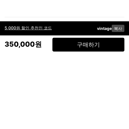
5,000원 할인 추천인 코드
vintage
복사
이용약관
고객센터
판매
개인정보 처리방침
사업자 정보
다운로드
인스타그램
페이스북
350,000원
구매하기
(주)후루츠패밀리컴퍼니 · 대표이사 이재범 / 소재지: 서울특별시 용산구 한강대
로 328, 201호 / 사업자 등록번호: 755-86-01442
사업자 정보확인
통신판매업
신고: 2019-서울용산-0723 호 / 고객센터: 070-4466-3377 / 고객센터 문의는
후루츠 앱 다운로드 후 문의가능합니다 /
support@fruitsfamily.com
Copyright © FruitsFamily Company Inc. All right reserved
후루츠패밀리(주)는 통신판매중개자로서 거래 당사자가 아닙니다. 상품, 상품정
보, 거래에 관한 의무와 책임은 각 판매자에게 있으며, 후루츠패밀리(주)는 원칙
적으로 판매 회원과 구매 회원 간의 거래에 대하여 책임을 지지 않습니다. 다만,
후루츠패밀리에서 직접 판매하는 상품에 대한 책임은 후루츠패밀리(주)에 있습
니다.