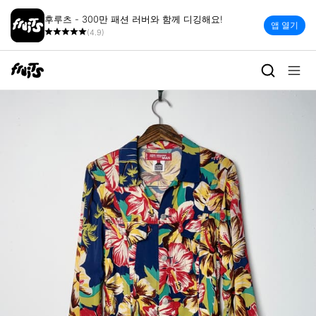
후루츠 - 300만 패션 러버와 함께 디깅해요!
앱 열기
(4.9)