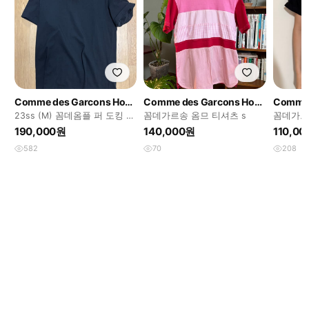
Comme des Garcons Homme Plus
Comme des Garcons Homme
23ss (M) 꼼데옴플 퍼 도킹 티
꼼데가르송 옴므 티셔츠 s
꼼데가르
셔츠
츠
190,000원
140,000원
110,0
582
70
208