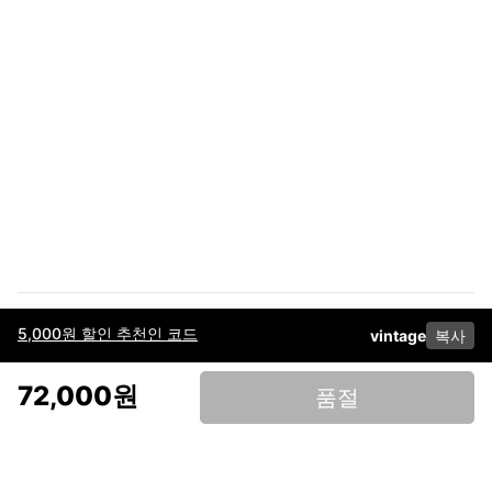
5,000원 할인 추천인 코드
vintage
복사
이용약관
고객센터
판매
개인정보 처리방침
사업자 정보
다운로드
인스타그램
페이스북
72,000원
품절
(주)후루츠패밀리컴퍼니 · 대표이사 이재범 / 소재지: 서울특별시 용산구 한강대
로 328, 201호 / 사업자 등록번호: 755-86-01442
사업자 정보확인
통신판매업
신고: 2019-서울용산-0723 호 / 고객센터: 070-4466-3377 / 고객센터 문의는