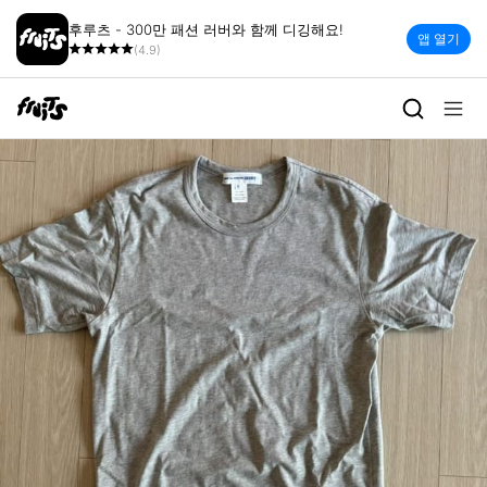
후루츠 - 300만 패션 러버와 함께 디깅해요!
앱 열기
(4.9)