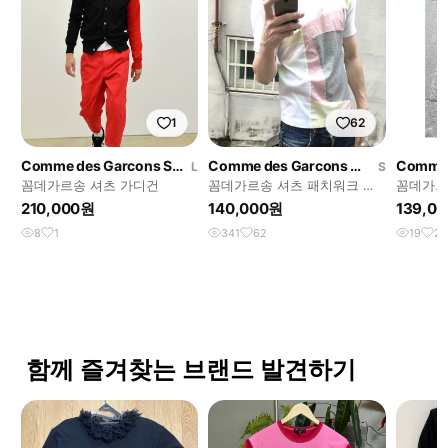
1
62
Comme des Garcons Shirt
Comme des Garcons Shirt
L
S
꼼데가르송 셔츠 가디건
꼼데가르송 셔츠 패치워크 반
꼼데가르송
팔 티셔츠
리 레드 
210,000원
140,000원
139,0
8
1
341
62
19
2
함께 즐겨찾는 브랜드 발견하기