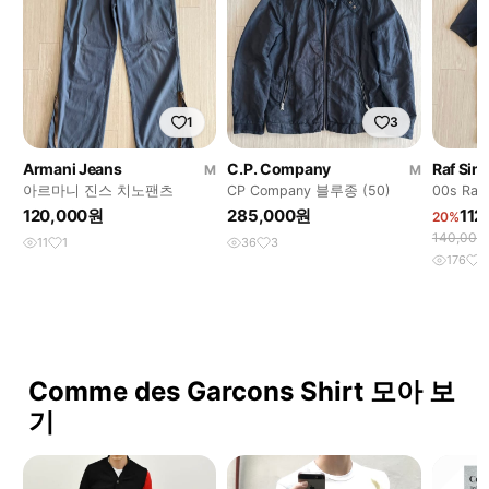
1
3
Armani Jeans
C.P. Company
Raf Sim
M
M
아르마니 진스 치노팬츠
CP Company 블루종 (50)
00s Ra
스 디스
120,000원
285,000원
112
20%
140,00
11
1
36
3
176
2
Comme des Garcons Shirt 모아 보
기