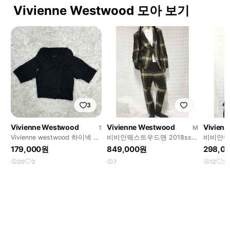
Vivienne Westwood 모아 보기
3
Vivienne Westwood
Vivienne Westwood
Vivien
1
M
Vivienne westwood 하이넥 반
비비안웨스트우드맨 2018ss
비비안웨
팔 집업
타탄체크 테일러드 수트 셋업
트라이프
179,000원
849,000원
298,0
20
3
7
12
2