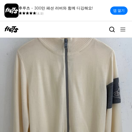
후루츠 - 300만 패션 러버와 함께 디깅해요!
앱 열기
(4.9)