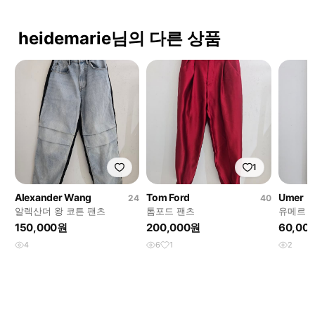
heidemarie님의 다른 상품
1
Alexander Wang
Tom Ford
Umer
24
40
알렉산더 왕 코튼 팬츠
톰포드 팬츠
유메르 
150,000원
200,000원
60,00
4
6
1
2