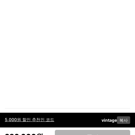
5,000원 할인 추천인 코드
vintage
복사
이용약관
고객센터
판매
개인정보 처리방침
사업자 정보
다운로드
인스타그램
페이스북