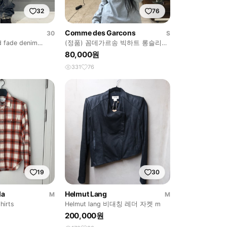
32
76
Comme des Garcons
30
S
d fade denim
(정품) 꼼데가르송 빅하트 롱슬리브
그레이
80,000원
331
76
19
30
la
Helmut Lang
M
M
hirts
Helmut lang 비대칭 레더 자켓 m
200,000원