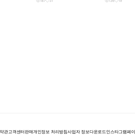
187
31
136
19
약관
고객센터
판매
개인정보 처리방침
사업자 정보
다운로드
인스타그램
페