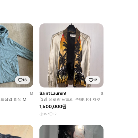
16
12
Saint Laurent
M
S
후드집업 회색 M
[38] 생로랑 팜트리 수베니어 자켓
1,500,000원
157
12