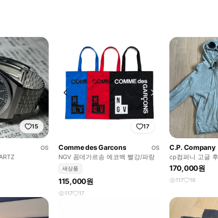
15
17
Comme des Garcons
C.P. Company
OS
OS
ARTZ
NGV 꼼데가르송 에코백 빨강/파랑
cp컴퍼니 고글 
170,000원
새상품
115,000원
117
16
117
17