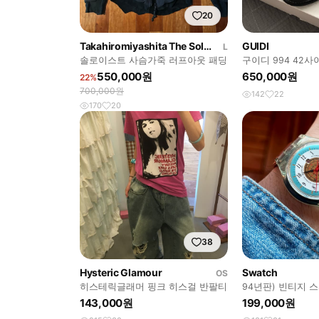
20
Takahiromiyashita The Soloist
GUIDI
L
솔로이스트 사슴가죽 러프아웃 패딩
구이디 994 42사
550,000원
650,000원
22%
700,000원
142
22
170
20
38
Hysteric Glamour
Swatch
OS
히스테릭글래머 핑크 히스걸 반팔티
94년판) 빈티지 
Midsommar
143,000원
199,000원