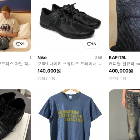
21
16
Nike
KAPITAL
1
265
코르티스 마틴 착
[265] 나이키 스튜디오 트레이너 2
캐피탈 센츄리 no.
블랙
140,000원
400,000원
185
16
179
14