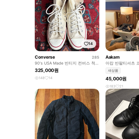
14
Converse
Aakam
285
90's USA Made 빈티지 컨버스 척테
아캄 반팔티셔츠 
일러 하이 미제 컨버스
용 1사이즈
325,000원
새상품
148
14
45,000원
183
21