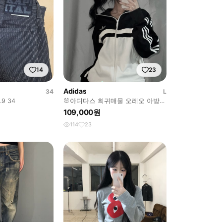
14
23
Adidas
34
L
9 34
🐰아디다스 희귀매물 오레오 아방
트랙탑 져지🖤
109,000원
114
23