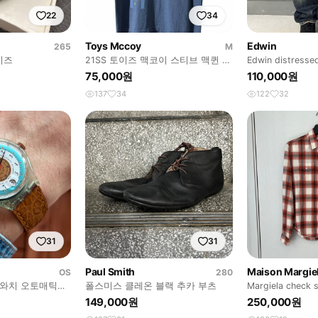
22
34
Toys Mccoy
Edwin
265
M
이즈
21SS 토이즈 맥코이 스티브 맥퀸 할
Edwin distresse
리우드 I.D.R.A 반팔티
pants
75,000원
110,000원
137
34
122
32
31
31
Paul Smith
Maison Margie
OS
280
스와치 오토매틱
폴스미스 클레온 블랙 추카 부츠
Margiela check s
149,000원
250,000원