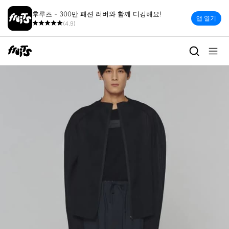
후루츠 - 300만 패션 러버와 함께 디깅해요!
앱 열기
(4.9)