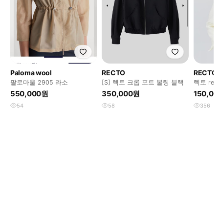
Paloma wool
RECTO
RECTO
팔로마울 2905 라소
[S] 렉토 크롭 포트 볼링 블랙
렉토 re
물결 트위
550,000원
350,000원
150,0
54
58
356