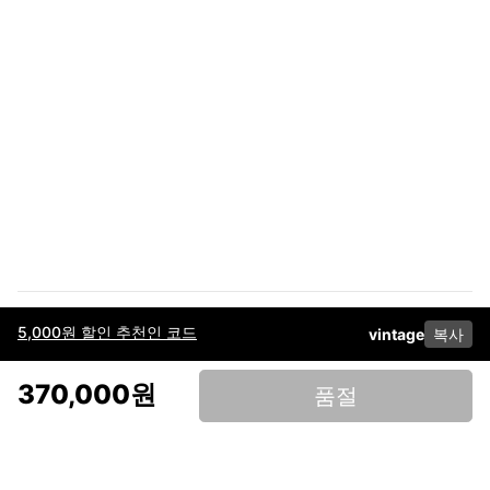
5,000원 할인 추천인 코드
vintage
복사
이용약관
고객센터
판매
개인정보 처리방침
사업자 정보
다운로드
인스타그램
페이스북
370,000원
품절
(주)후루츠패밀리컴퍼니 · 대표이사 이재범 / 소재지: 서울특별시 용산구 한강대
로 328, 201호 / 사업자 등록번호: 755-86-01442
사업자 정보확인
통신판매업
신고: 2019-서울용산-0723 호 / 고객센터: 070-4466-3377 / 고객센터 문의는