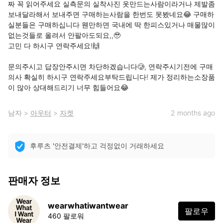
짜 꼭 읽어주세요 실측문의 실착사진 옷만드는사람이라거나 제발좀 
보내달라해서 보내주면 구매하는사람을 한번도 못봤네요😂 구매하
실분들은 구매하십니다 웬만하면 국내에 딱 한피스있거나 매물많이
없는것들로 올려서 안팔아도되요,,🥹

고민 다 하시구 연락주세요!🙌

문의주시고 답장안주시면 차단하겠습니다🥲, 연락주시기전에 구매
의사 확실히 하시구 연락주세요부탁드립니다! 제가 정리하는소장품
이 많아 상대해드리기 너무 힘들어요😂
남자
>
아우터
>
자켓
2 months ago
후루츠 '안전결제'하고 걱정없이 거래하세요
판매자 정보
wearwhatiwantwear
팔로우
460 팔로워