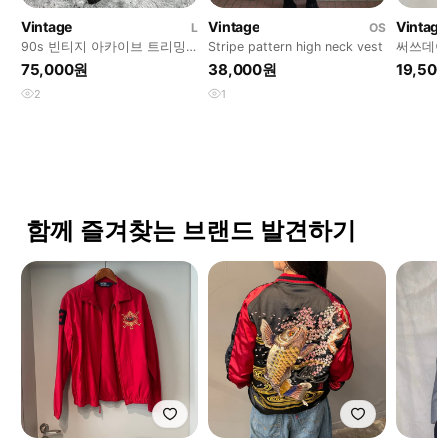
Vintage
Vintage
Vintage
L
OS
90s 빈티지 아카이브 트리밍
Stripe pattern high neck vest
써쓰데이
퍼 카라 카우하이드 레더 가죽
털 덕다
75,000원
38,000원
19,50
자켓 5516
4159
2
1
함께 즐겨찾는 브랜드 발견하기