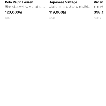
Polo Ralph Lauren
Japanese Vintage
Vivien
폴로 랄프로렌 빅포니 레드 자
재패니즈 오리엔탈 리버시블
비비안 
켓 L 105
스카쟌 자켓 (XL)
켓
120,000원
119,000원
398,0
56
41
1.1k