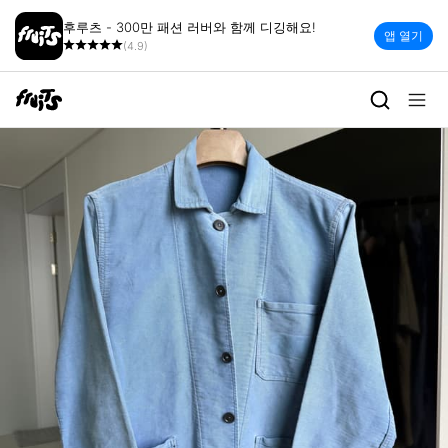
후루츠 - 300만 패션 러버와 함께 디깅해요!
앱 열기
(4.9)