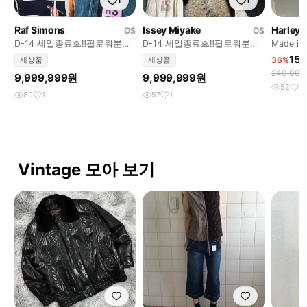
1
1
Raf Simons
Issey Miyake
Harley 
OS
OS
D-14 세일종료🙏‼️팔로워분들
D-14 세일종료🙏‼️팔로워분들
Made i
택포🙌
택포🙌
이비슨 
15
새상품
새상품
36%
240,00
9,999,999원
9,999,999원
52
9
80
1
57
1
Vintage 모아 보기