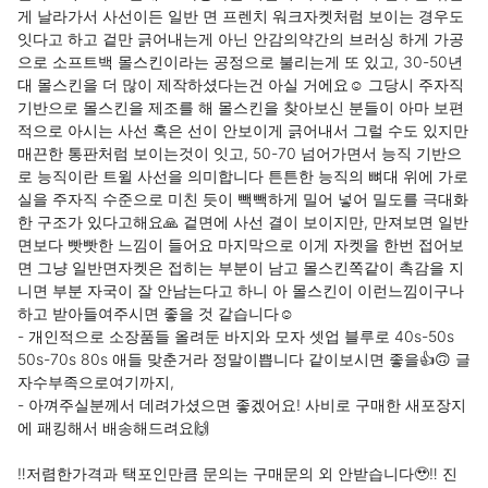
게 날라가서 사선이든 일반 면 프렌치 워크자켓처럼 보이는 경우도 
잇다고 하고 겉만 긁어내는게 아닌 안감의약간의 브러싱 하게 가공
으로 소프트백 몰스킨이라는 공정으로 불리는게 또 있고, 30-50년
대 몰스킨을 더 많이 제작하셨다는건 아실 거에요☺️ 그당시 주자직 
기반으로 몰스킨을 제조를 해 몰스킨을 찾아보신 분들이 아마 보편
적으로 아시는 사선 혹은 선이 안보이게 긁어내서 그럴 수도 있지만 
매끈한 통판처럼 보이는것이 잇고, 50-70 넘어가면서 능직 기반으
로 능직이란 트윌 사선을 의미합니다 튼튼한 능직의 뼈대 위에 가로
실을 주자직 수준으로 미친 듯이 빽빽하게 밀어 넣어 밀도를 극대화
한 구조가 있다고해요🙏 겉면에 사선 결이 보이지만, 만져보면 일반 
면보다 빳빳한 느낌이 들어요 마지막으로 이게 자켓을 한번 접어보
면 그냥 일반면자켓은 접히는 부분이 남고 몰스킨쪽같이 촉감을 지
니면 부분 자국이 잘 안남는다고 하니 아 몰스킨이 이런느낌이구나 
하고 받아들여주시면 좋을 것 같습니다☺️ 

- 개인적으로 소장품들 올려둔 바지와 모자 셋업 블루로 40s-50s 
50s-70s 80s 애들 맞춘거라 정말이쁩니다 같이보시면 좋을👍🙃 글
자수부족으로여기까지,

- 아껴주실분께서 데려가셨으면 좋겠어요! 사비로 구매한 새포장지
에 패킹해서 배송해드려요🙌

‼️저렴한가격과 택포인만큼 문의는 구매문의 외 안받습니다🥹‼️ 진