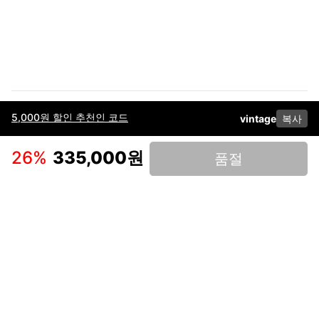
5,000원 할인 추천인 코드
vintage
복사
이용약관
고객센터
판매
개인정보 처리방침
사업자 정보
다운로드
인스타그램
페이스북
26
%
335,000원
품절
(주)후루츠패밀리컴퍼니 · 대표이사 이재범 / 소재지: 서울특별시 용산구 한강대
로 328, 201호 / 사업자 등록번호: 755-86-01442
사업자 정보확인
통신판매업
신고: 2019-서울용산-0723 호 / 고객센터: 070-4466-3377 / 고객센터 문의는
후루츠 앱 다운로드 후 문의가능합니다 /
support@fruitsfamily.com
Copyright © FruitsFamily Company Inc. All right reserved
후루츠패밀리(주)는 통신판매중개자로서 거래 당사자가 아닙니다. 상품, 상품정
보, 거래에 관한 의무와 책임은 각 판매자에게 있으며, 후루츠패밀리(주)는 원칙
적으로 판매 회원과 구매 회원 간의 거래에 대하여 책임을 지지 않습니다. 다만,
후루츠패밀리에서 직접 판매하는 상품에 대한 책임은 후루츠패밀리(주)에 있습