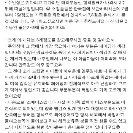
- 주인장은 기다리고 기다리던 해외부동산 합격발표가 나와서 2주
뒤에 떠날예정입니다,,😭 소장품들은 한국집에 보관하려하는데 7월
부터 2달정도는 가족들은 유럽에서 있다와서 7,8월은 휴식기가 될 
것 같습니다,, 구매하고싶으시면 빠른 구매 추천드려요 대신 남은 2
주동안 좋은가격에 풀어봅니다🙏

- 크게 이 개체는 3개정도를 참고해주시면 좋을 것 같아요☺️

- 주인장이 그 중에서 가장 중요하게 여기는 부분은 페이딩과 색감
입니다👍 수많은 워크자켓들 중에 진짜 페이딩이나 색감이 잘 빠지
는 개체가 있는데 내추럴에서 나오는 이 아름다움이 머리속에 오래
갑니다 만족감도 아주 좋구요🙏

- 그 전에 소개 드렸던 아이들이 아쉬운게 일주일내로 다 판매가 되
버려 거기서 끝내기 아쉬웠는데 그 아이들과 다르게 똑같은 페이딩
의 미적 감각은 유지하되 페이딩이 전체적으로 아주 균일하고 고르
게 먹어서 밸런스가 좋습니다 부분부분의 특징보다 거의 고르게 먹
었어요😊

- 다음으로, 소매비죠입니다 사실 이 양쪽 팔쪽에 비죠부분으로 버
튼식으로 되어있는데 양쪽 밸런스 맞게 한개씩 대칭으로 하나 있고 
한쪽에는 투버튼 형식으로 되어있어요👌 당시 해외에서 바잉하고 
들여오는쪽에 물어보고 하니 해외소유주 분을 직접 찾을 수도 없고 
그냥 자체적으로 한번 찾아봤는데 흥미로운 점이 있더라구요😮
