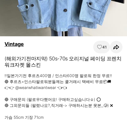
Vintage
41
(해외가기전마지막) 50s-70s 오리지널 페이딩 프렌치
워크자켓 몰스킨
‼️일본가기전 후르츠400명 / 인스타600명 팔로워 한정 무료‼️  

🔵 후르츠+인스타팔로워분들께는 쿨거래시 택배비 무료📦🚚 

👉👉 @wearwhatiwantwear 👈👈

🔵 구매문의 (팔로우다했어요! 구매하고싶습니다☺️) ⭕️

🔴 그외문의들 (팔렸나요?,직거래-> 구매하시는분 못본,,🥲) ❌

가슴 55cm 기장 71cm
