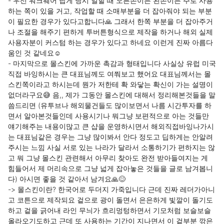
- 우선 워크웨어 답게 당시 일할 때 오른손이든 왼손이든 주로 사용
하는 쪽이 있을 거고, 작업할 때 소매부분을 더 잡아줘야 되는 부분
이 필요한 경우가 있다고합니다🙏 그래서 한쪽 부분을 더 잡아주거
나 조절을 해주기 편하게 투버튼형식으로 제작을 하거나 해외 실제 
사용자분이 커스텀 하는 경우가 있다고 하네요 이런게 진짜 아름다
움인 것 같네요☺️

- 마지막으로 몰스킨에 가까운 촉감과 형태입니다 사실상 유럽 미국 
직접 바잉하시는 큰 대표님께도 여쭤보고 했어요 대표님께서는 몰
스킨쪽이라고 하시는데 뭔가 저한테 확 와닿는 확신이 가는 설명이 
없더라구요😅 음,, 제가 그동안 몰스킨에 대해서 정리해본것들을 말
씀드리면 (유투브나 해외물건들도 많이보면서 나름 시간투자를 하
면서 알아본것들인데 사용시기나 뭐그냥 보편적으로 아는 것들만 
얘기해주는 내용이많고 큰 샵을 운영하시면서 해외직접바잉나가시
는 대표님같은 경우는 그냥 많이봐서 안다 정도고 딥하게는 안알려
주시는 느낌 사실 서로 있는 나라가 달라서 소통하기가 편하지는 않
고 뭐 그냥 몰스킨 관련해서 아무리 찾아도 완전 받아들여지는 게 
힘들어서 제 머리속으로 그냥 넓게 잡아놓은 것들을 글로 남겨봅니
다) 아시면 좋을 것 같아서 남겨요🙏😊

-> 몰스킨이란? 한국어로 두더지 가죽입니다 근데 진짜 레더가아니
고 코튼으로 제작되요 겉으로 광이 돌면서 은은하게 빛깔이 돌기도
하고 겉을 긁어내 라인 무늬가 흐리멍텅하면서 기모처럼 보슬보슬 
올라오기도하고 근데 또 사용하는 기간이 지나면서 이 겉부분 깎은