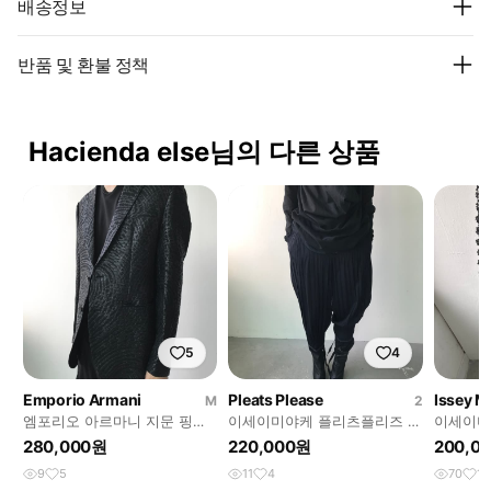
배송정보
반품 및 환불 정책
Hacienda else님의 다른 상품
5
4
Emporio Armani
Pleats Please
Issey M
M
2
엠포리오 아르마니 지문 핑거
이세이미야케 플리츠플리즈 팬
이세이미
프린트 자켓
츠
컷 플리
280,000원
220,000원
200,0
9
5
11
4
70
14