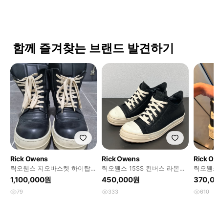
함께 즐겨찾는 브랜드 발견하기
Rick Owens
Rick Owens
Rick O
릭오웬스 지오바스켓 하이탑
릭오웬스 15SS 컨버스 라몬즈
릭오웬스
42 사이즈 270
로우 LSAP
랙 하이 
1,100,000원
450,000원
370,0
79
333
610