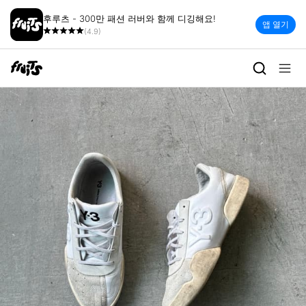
후루츠 - 300만 패션 러버와 함께 디깅해요!
앱 열기
(4.9)