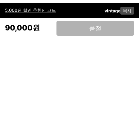
5,000원 할인 추천인 코드
vintage
복사
이용약관
고객센터
판매
개인정보 처리방침
사업자 정보
다운로드
인스타그램
페이스북
90,000원
품절
(주)후루츠패밀리컴퍼니 · 대표이사 이재범 / 소재지: 서울특별시 용산구 한강대
로 328, 201호 / 사업자 등록번호: 755-86-01442
사업자 정보확인
통신판매업
신고: 2019-서울용산-0723 호 / 고객센터: 070-4466-3377 / 고객센터 문의는
후루츠 앱 다운로드 후 문의가능합니다 /
support@fruitsfamily.com
Copyright © FruitsFamily Company Inc. All right reserved
후루츠패밀리(주)는 통신판매중개자로서 거래 당사자가 아닙니다. 상품, 상품정
보, 거래에 관한 의무와 책임은 각 판매자에게 있으며, 후루츠패밀리(주)는 원칙
적으로 판매 회원과 구매 회원 간의 거래에 대하여 책임을 지지 않습니다. 다만,
후루츠패밀리에서 직접 판매하는 상품에 대한 책임은 후루츠패밀리(주)에 있습
니다.