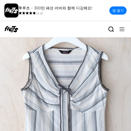
후루츠 - 300만 패션 러버와 함께 디깅해요!
앱 열기
(4.9)