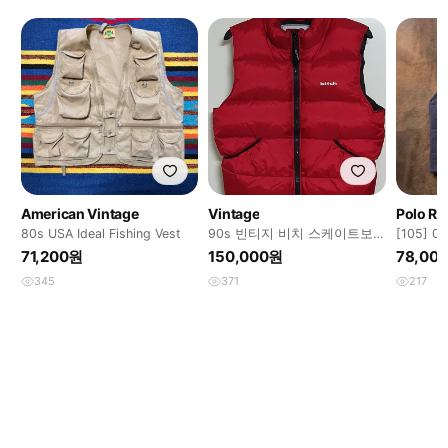
American Vintage
Vintage
Polo Ra
80s USA Ideal Fishing Vest
90s 빈티지 비치 스케이트보
[105]
드 푸퍼 베스트
폴리 퀼
71,200원
150,000원
78,00
345
371
217