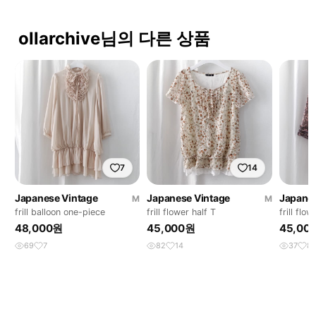
ollarchive님의 다른 상품
7
14
Japanese Vintage
Japanese Vintage
Japanes
M
M
frill balloon one-piece
frill flower half T
frill flow
48,000원
45,000원
45,00
69
7
82
14
37
8