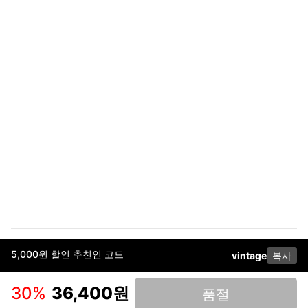
5,000원 할인 추천인 코드
vintage
복사
이용약관
고객센터
판매
개인정보 처리방침
사업자 정보
다운로드
인스타그램
페이스북
30
%
36,400원
품절