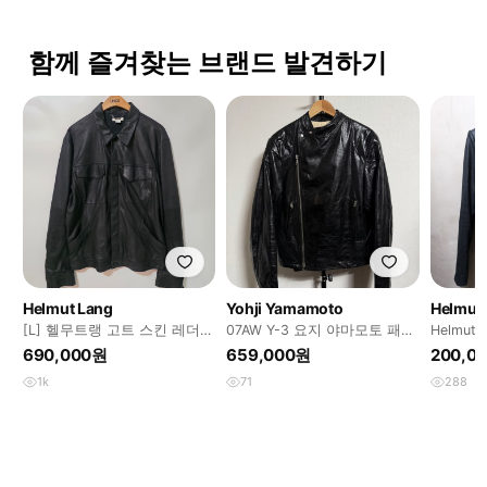
함께 즐겨찾는 브랜드 발견하기
Helmut Lang
Yohji Yamamoto
Helmut
[L] 헬무트랭 고트 스킨 레더
07AW Y-3 요지 야마모토 패디
Helmut
자켓
드 더블 라이더 자켓
m
690,000원
659,000원
200,0
1k
71
288