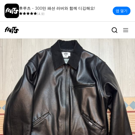
후루츠 - 300만 패션 러버와 함께 디깅해요!
앱 열기
(4.9)