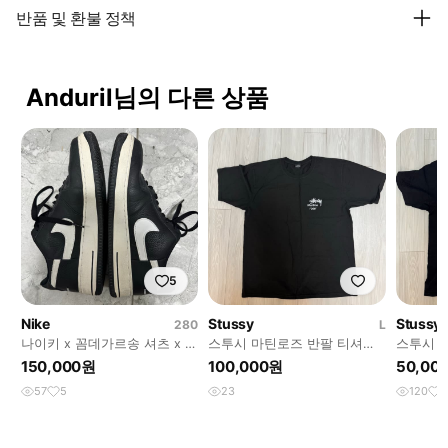
반품 및 환불 정책
Anduril님의 다른 상품
5
Nike
Stussy
Stussy
280
L
나이키 x 꼼데가르송 셔츠 x 슈
스투시 마틴로즈 반팔 티셔츠
스투시 서
프림 에어포스 280사이즈
L사이즈
이즈
150,000원
100,000원
50,00
57
5
23
120
6