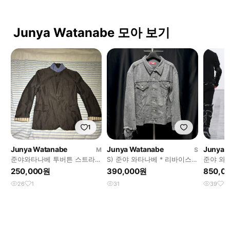
Junya Watanabe 모아 보기
1
Junya Watanabe
Junya Watanabe
Junya 
M
S
준야와타나베 투버튼 스트라이
S) 준야 와타나베 * 리바이스
준야 와타
프 자켓
데님 트러커 자켓
이더 코
250,000원
390,000원
850,0
26
1
31
39
1