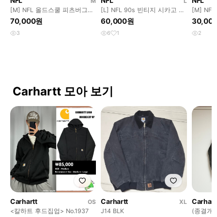
NFL
NFL
NFL
M
L
[M] NFL 올드스쿨 피츠버그스
[L] NFL 90s 빈티지 시카고 베
[M] N
틸러스 빅로고 반집업 풀오버
어스 반집업 아노락풀오버 져
지 브이
70,000원
60,000원
30,00
져지
지
3
6
1
2
Carhartt 모아 보기
Carhartt
Carhartt
Carhart
OS
XL
<칼하트 후드집업> No.1937
J14 BLK
(종결개체