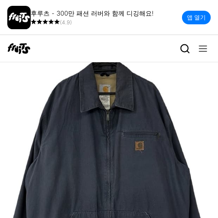
후루츠 - 300만 패션 러버와 함께 디깅해요!
앱 열기
(4.9)