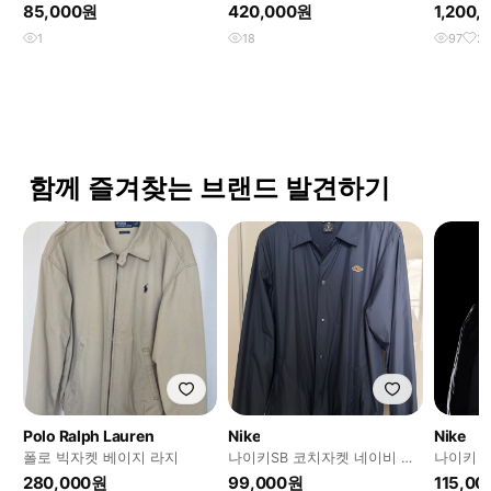
트 J97 
85,000원
420,000원
1,200
1
18
97
2
함께 즐겨찾는 브랜드 발견하기
Polo Ralph Lauren
Nike
Nike
폴로 빅자켓 베이지 라지
나이키SB 코치자켓 네이비 색
나이키 
상 XL
카
280,000원
99,000원
115,0