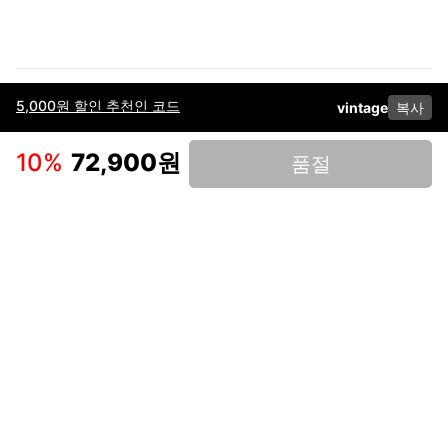
5,000원 할인 추천인 코드
vintage
복사
이용약관
고객센터
판매
개인정보 처리방침
사업자 정보
다운로드
인스타그램
페이스북
10
%
72,900원
품절
(주)후루츠패밀리컴퍼니 · 대표이사 이재범 / 소재지: 서울특별시 용산구 한강대
로 328, 201호 / 사업자 등록번호: 755-86-01442
사업자 정보확인
통신판매업
신고: 2019-서울용산-0723 호 / 고객센터: 070-4466-3377 / 고객센터 문의는
후루츠 앱 다운로드 후 문의가능합니다 /
support@fruitsfamily.com
Copyright © FruitsFamily Company Inc. All right reserved
후루츠패밀리(주)는 통신판매중개자로서 거래 당사자가 아닙니다. 상품, 상품정
보, 거래에 관한 의무와 책임은 각 판매자에게 있으며, 후루츠패밀리(주)는 원칙
적으로 판매 회원과 구매 회원 간의 거래에 대하여 책임을 지지 않습니다. 다만,
후루츠패밀리에서 직접 판매하는 상품에 대한 책임은 후루츠패밀리(주)에 있습
니다.