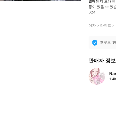
발매된지 오래된 
등이 있을 수 있습
624.
여자
>
라이프
>
후루츠 '
판매자 정보
Nan
1.