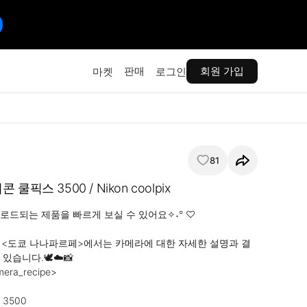
판매
회원 가입
마켓
로그인
81
쿨픽스 3500 / Nikon coolpix
로드되는 제품을 빠르게 보실 수 있어요✧˖° ♡

 <도쿄 나나파르페>에서는 카메라에 대한 자세한 설명과 결
습니다.🕊️☁️📸

a_recipe> 

 3500
