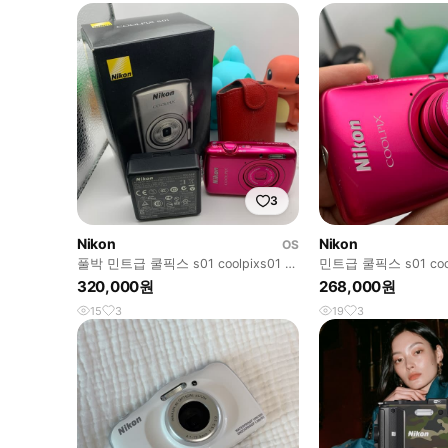
3
Nikon
Nikon
OS
풀박 민트급 쿨픽스 s01 coolpixs01 파
민트급 쿨픽스 s01 coo
라요
320,000원
268,000원
15
3
19
3