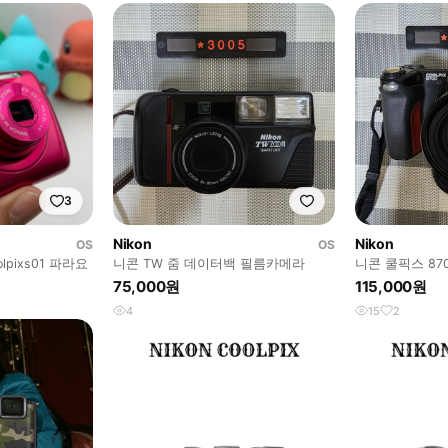
3
Nikon
Nikon
OS
OS
lpixs01 파라요
니콘 TW 줌 데이터백 필름카메라
니콘 쿨픽스 87
75,000원
115,000원
4
15
2