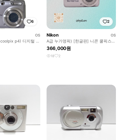
6
2
Nikon
OS
OS
oolpix p4) 디지털 카
A급 누가영픽) [한글판] 니콘 쿨픽스
NIKON COOLPIX P4
366,000원
18
2