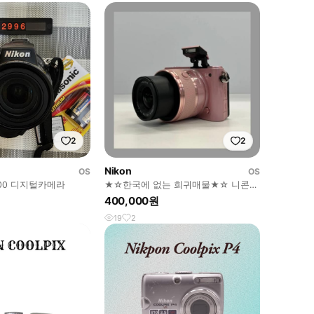
2
2
Nikon
OS
OS
00 디지털카메라
★☆한국에 없는 희귀매물★☆ 니콘
S1 미러리스 디카 핑크 (렌즈포함)
400,000원
19
2