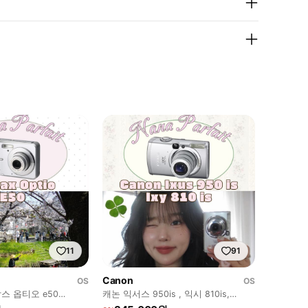
11
91
Canon
OS
OS
스 옵티오 e50
캐논 익서스 950is , 익시 810is,
ixy810, ixus950