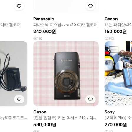
Panasonic
Canon
 디카 캠코더
파나소닉 디스냅sv-av50 디카 캠코더
캐논 파워샷s30
240,000원
150,000원
110
142
Canon
Sony
s Ixy810 토모토
[인물 원탑🌸] 캐논 익서스 210 / 익시
[💕레이Pick]
10s
디지털 카메라
590,000원
270,000원
9
29