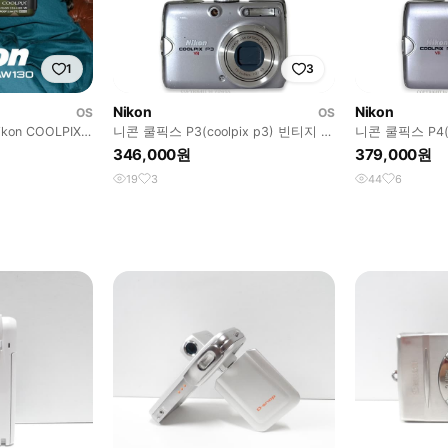
1
3
Nikon
Nikon
OS
OS
kon COOLPIX
니콘 쿨픽스 P3(coolpix p3) 빈티지 디
니콘 쿨픽스 P4(c
지털 카메라 디카
메라 디카
346,000원
379,000원
19
3
44
6