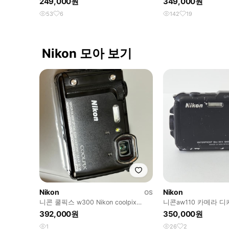
249,000원
349,000원
53
6
142
19
Nikon 모아 보기
Nikon
Nikon
OS
니콘 쿨픽스 w300 Nikon coolpix
니콘aw110 카메라 
w300 블랙 디카
디카 빈티지카메라 aw
392,000원
350,000원
1
26
2