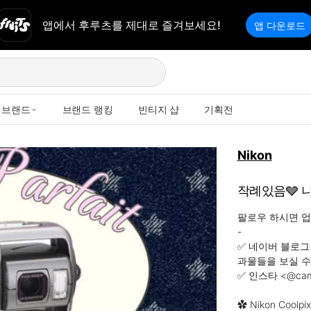
앱에서 후루츠를 제대로 즐겨보세요!
앱 다운로드
브랜드
브랜드 랭킹
빈티지 샵
기획전
Nikon
작례있음🩶 니콘 
팔로우 하시면 업
-

✅ 네이버 블로그
과물들을 보실 수 있
✅ 인스타 <@camer
✿ Nikon Coolpix