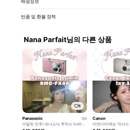
배송정보
반품 및 환불 정책
Nana Parfait님의 다른 상품
6
Panasonic
Canon
OS
아일릿 민주/ 파나소닉 루믹스 fx40
미연디카/캐논 익서스 7
Panasonic lumix
canon ixus ixy