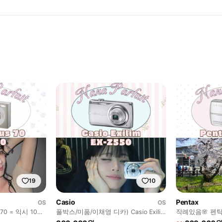
19
10
Casio
Pentax
OS
OS
0 = 익시 10
풀박스/미품/이채영 디카) Casio Exilim
작례있음🌸 펜탁
EX-Z550 카시오
Pentax optio