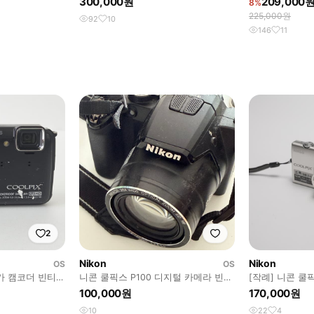
300,000원
209,000
8%
225,000원
92
10
146
11
2
Nikon
Nikon
OS
OS
디카 캠코더 빈티지
니콘 쿨픽스 P100 디지털 카메라 빈티
[작례] 니콘 쿨픽스
100
지 디카
S570 디카
100,000원
170,000원
10
22
4