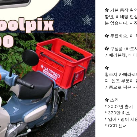
✿ 기본 동작 확인 
황변, 비네팅 현
분 없습니다. 사진
✿ 무료배송, 이 체
✿ 구성품 (바로사
카메라본체, 배터리
✿

황조지 카메라로도
다. 렌즈 부분이 
기종으로 찍은 사
✿ 스펙

* 2002년 출시

* 320만 화소

* 일어 / 영어 지원
* CCD 센서 
