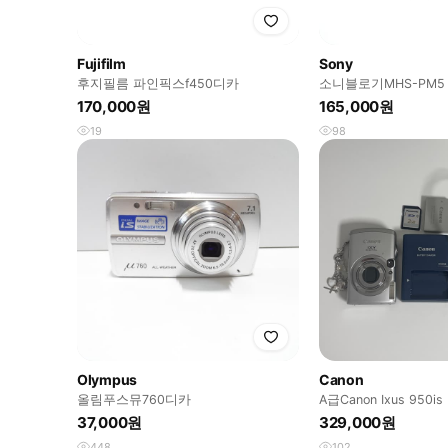
Fujifilm
Sony
후지필름 파인픽스f450디카
소니블로기MHS-PM5
170,000원
165,000원
19
98
Olympus
Canon
올림푸스뮤760디카
A급Canon Ixus 950i
모 유인 디카
37,000원
329,000원
448
102