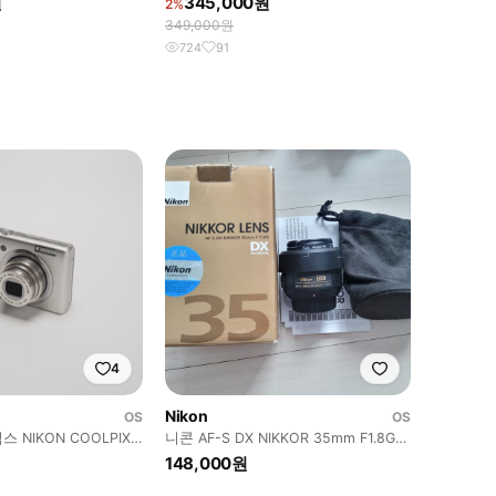
원
345,000원
2%
349,000원
724
91
4
Nikon
OS
OS
 NIKON COOLPIX
니콘 AF-S DX NIKKOR 35mm F1.8G
렌즈
148,000원