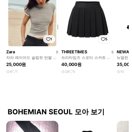
1
5
Zara
THREETIMES
NEWAL
S
S
자라 레이어드 슬림핏 반팔 그
쓰리타임즈 스포티 스커트 블
뉴얼린 
레이
랙 S 사이즈
25,000원
40,000원
35,00
6
1
28
5
10
BOHEMIAN SEOUL 모아 보기