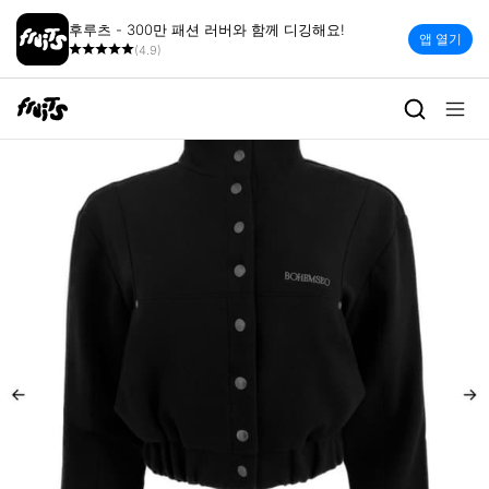
후루츠 - 300만 패션 러버와 함께 디깅해요!
앱 열기
(4.9)