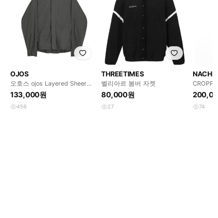
OJOS
THREETIMES
NACHE
오호스 ojos Layered Sheer
벨리아르 봄버 자켓
CROPPE
Blouson 2size
(UNISE
133,000원
80,000원
200,0
456
27
74