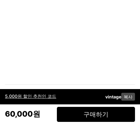
5,000원 할인 추천인 코드
vintage
복사
이용약관
고객센터
판매
개인정보 처리방침
사업자 정보
다운로드
인스타그램
페이스북
60,000원
구매하기
(주)후루츠패밀리컴퍼니 · 대표이사 이재범 / 소재지: 서울특별시 용산구 한강대
로 328, 201호 / 사업자 등록번호: 755-86-01442
사업자 정보확인
통신판매업
신고: 2019-서울용산-0723 호 / 고객센터: 070-4466-3377 / 고객센터 문의는