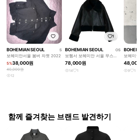
1
BOHEMIAN SEOUL
BOHEMIAN SEOUL
BOHEM
S
OS
보헤미안서울 봄버 자켓 2022
보헴서 보헤미안 서울 무스탕
보헤미안서
22fw
BOLERO
38,000원
78,000원
48,00
5%
40,000원
14
1
9
1
12
함께 즐겨찾는 브랜드 발견하기