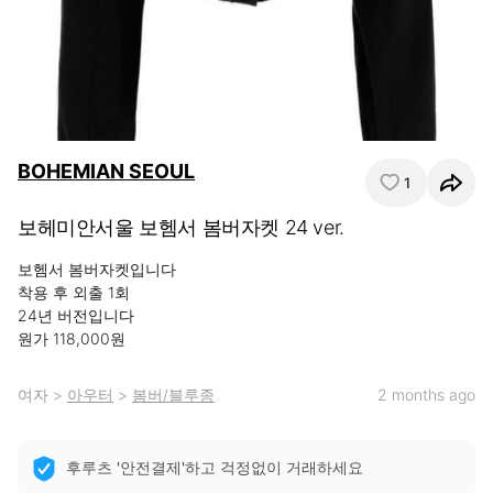
BOHEMIAN SEOUL
1
보헤미안서울 보헴서 봄버자켓 24 ver.
보헴서 봄버자켓입니다

착용 후 외출 1회

24년 버전입니다

원가 118,000원
여자
>
아우터
>
봄버/블루종
2 months ago
후루츠 '안전결제'하고 걱정없이 거래하세요