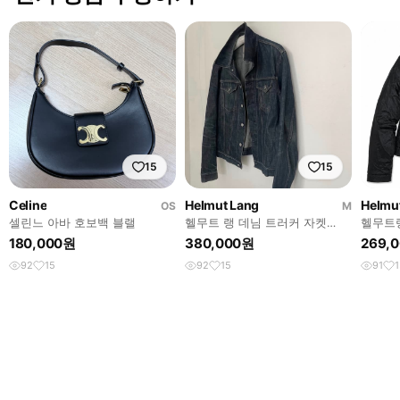
15
15
Celine
Helmut Lang
Helmu
OS
M
셀린느 아바 호보백 블랠
헬무트 랭 데님 트러커 자켓
헬무트랭
(Helmut Lang Denim Truck
나일론
180,000원
380,000원
269,
92
15
92
15
91