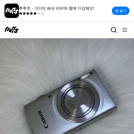
후루츠 - 300만 패션 러버와 함께 디깅해요!
앱 열기
(4.9)