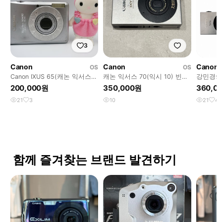
3
Canon
Canon
Canon
OS
OS
Canon IXUS 65(캐논 익서스
캐논 익서스 70(익시 10) 빈티
강민경🌼
65/파워샷 SD630/익시 80)
지카메라 풀구성❕(작례0)
70
200,000원
350,000원
360,0
21
3
10
21
4
함께 즐겨찾는 브랜드 발견하기