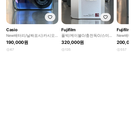
Casio
Fujifilm
Fujifilm
New배터리/날짜표시)카시오
풀박/케이블O/충전독O/스미카
New배
ex-z330 블루 빈티지디카
128mb)후지파인픽스 6800z
름 파인픽
190,000원
320,000원
200,0
디카
지디카
67
135
557