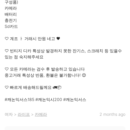
구성품)

카메라

배터리

충전기

Sd카드

♡ 계조 ㅏ 거래시 만원 네고 🖤

♡ 빈티지 디카 특성상 발경하지 못한 잔기스, 스크래치 등 있을수 
있는 점 숙지해주세요

♡ 모든 카메라는 검수 후 발송하고 있습니다 

중고거래 특성상 반품, 환불은 불가함니다! 😌

♡ 빠르게 배송해드릴께요 🚛📦

#캐논익서스185 #캐논익시200 #캐논익서스
여자
>
라이프
>
카메라
2 months ago