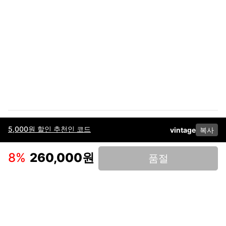
5,000원 할인 추천인 코드
vintage
복사
이용약관
고객센터
판매
개인정보 처리방침
사업자 정보
다운로드
인스타그램
페이스북
8
%
260,000원
품절
(주)후루츠패밀리컴퍼니 · 대표이사 이재범 / 소재지: 서울특별시 용산구 한강대
로 328, 201호 / 사업자 등록번호: 755-86-01442
사업자 정보확인
통신판매업
신고: 2019-서울용산-0723 호 / 고객센터: 070-4466-3377 / 고객센터 문의는
후루츠 앱 다운로드 후 문의가능합니다 /
support@fruitsfamily.com
Copyright © FruitsFamily Company Inc. All right reserved