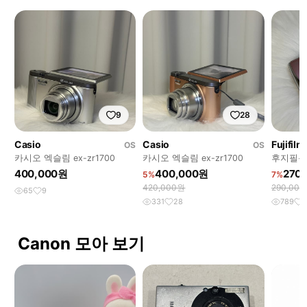
9
28
Casio
Casio
Fujifilm
OS
OS
카시오 엑슬림 ex-zr1700
카시오 엑슬림 ex-zr1700
후지필름 
400,000원
400,000원
270
5%
7%
420,000원
290,00
65
9
331
28
789
Canon 모아 보기