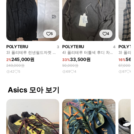
5
4
POLYTERU
POLYTERU
POLYT
3
4
3) 폴리테루 린넨필드자켓 워
4) 폴리테루 터틀넥 후디 차콜
3) 폴
시드 블랙 26ss
브라운
오렌지 
245,000원
33,500원
56
2%
33%
16%
249,000원
50,000원
67,000원
42
5
69
4
97
6
Asics 모아 보기