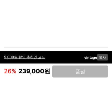
5,000원 할인 추천인 코드
vintage
복사
이용약관
고객센터
판매
개인정보 처리방침
사업자 정보
다운로드
인스타그램
페이스북
26
%
239,000원
품절
(주)후루츠패밀리컴퍼니 · 대표이사 이재범 / 소재지: 서울특별시 용산구 한강대
로 328, 201호 / 사업자 등록번호: 755-86-01442
사업자 정보확인
통신판매업
신고: 2019-서울용산-0723 호 / 고객센터: 070-4466-3377 / 고객센터 문의는
후루츠 앱 다운로드 후 문의가능합니다 /
support@fruitsfamily.com
Copyright © FruitsFamily Company Inc. All right reserved