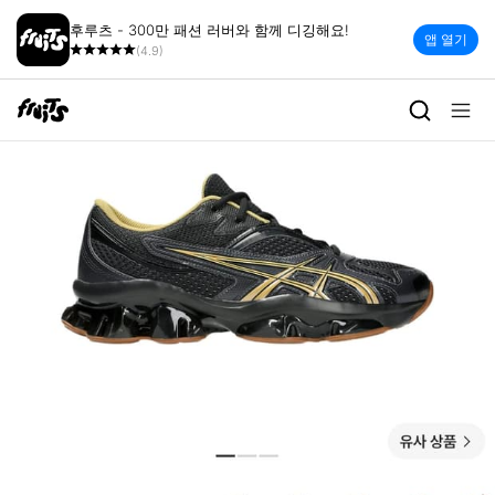
후루츠 - 300만 패션 러버와 함께 디깅해요!
앱 열기
(4.9)