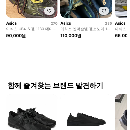
Asics
Asics
Asics
270
285
아식스 UB4-S 젤 1130 데미타
아식스 엔더슨벨 젤소노마 15-
아식스 
스
50 올리브오일다크브라운
랙
90,000원
110,000원
65,00
함께 즐겨찾는 브랜드 발견하기