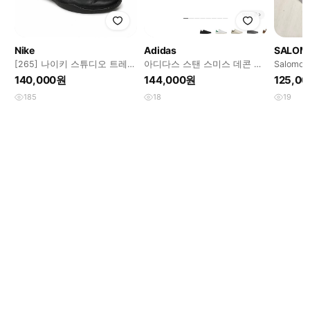
Nike
Adidas
SALOM
[265] 나이키 스튜디오 트레이
아디다스 스탠 스미스 데콘 코
Salomo
너 2 블랙
어 블랙 (275)
플럼 키튼
140,000원
144,000원
125,0
185
18
19