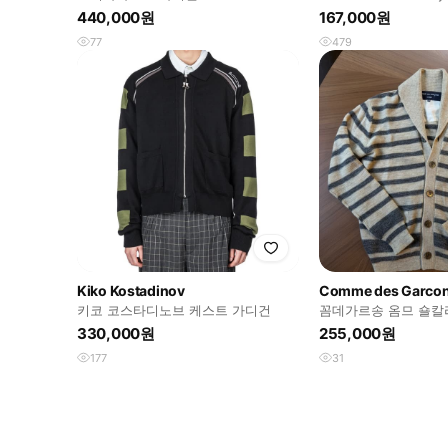
니트 코트
440,000원
167,000원
77
479
Kiko Kostadinov
Comme des Garco
키코 코스타디노브 케스트 가디건
꼼데가르송 옴므 숄칼라
330,000원
255,000원
177
31