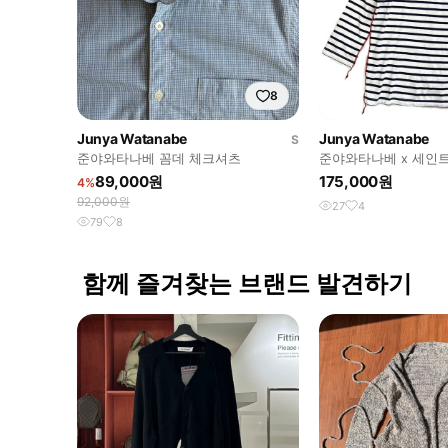
8
Junya Watanabe
Junya Watanabe
S
준야와타나베 꼼데 체크셔츠
준야와타나베 x 세인
89,000원
175,000원
4%
92,000원
27
4
79
8
함께 즐겨찾는 브랜드 발견하기