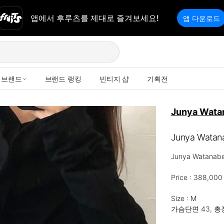
앱에서 후루츠를 제대로 즐겨보세요!
앱 다운로드
브랜드
브랜드 랭킹
빈티지 샵
기획전
Junya Wata
Junya Wa
Junya Wata
Price : 388,000

Size : M

가슴단면 43, 총장