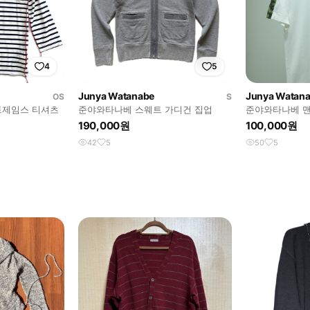
4
5
Junya Watanabe
Junya Watan
OS
S
트제임스 티셔츠
준야와타나베 스웨트 가디건 집업
준야와타나베 맨 
190,000원
100,000원
42
5
50
5