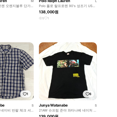
uren
Polo Ralph Lauren
M
L
프로렌 오렌지블루 단가
Polo 폴로 랄프로렌 90's 성조기 USA
그레이컬러 맨투맨
138,000원
5
1
1
6
abe
Junya Watanabe
S
S
네이비 반팔 체크 셔
21AW 슈프림 준야 와타나베 네이처 티
셔츠
139,000원