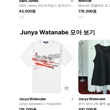
Saint James
Moncler
M
Saint James 세인트제임스 핑크보카
Moncler 몽클레르 
시 단가라 슬리브
컬러 티셔츠
43,000원
178,000원
6
4
Junya Watanabe 모아 보기
Junya Watanabe
Junya Watanabe
S
Junya watanabe x Fergadelic
준야 와타나베 블랙 
119,000원
100,000원