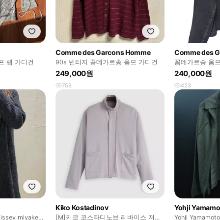
Comme des Garcons Homme
Comme des G
프 랩 가디건
90s 빈티지 꼼데가르송 옴므 가디건
꼼데가르송 옴므
건
249,000원
240,000원
759
423
Kiko Kostadinov
Yohji Yamamo
issey miyake
[M]키코 코스타디노브 리바이스 저지
Yohji Yama