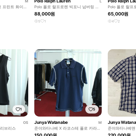
Polo Ralph Lauren
Polo Ralph La
M
L
로고 프린트 화이트
Polo 폴로 랄프로렌 빅포니 넘버링 타
Polo 폴로 랄
탄 체크 PK 카라티셔츠
라 럭비 셔츠
88,000원
65,000원
5
1
4
2
1
5
Junya Watanabe
Junya Watan
OS
M
슬리브리스
준야와타나베 X 라코스테 폴로 카라
준야와타나베맨 
티
츠
150,000원
220,000원