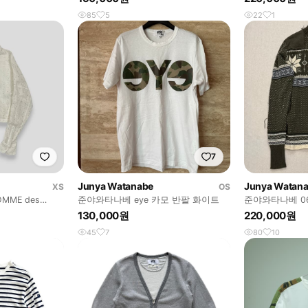
85
5
22
1
7
Junya Watanabe
Junya Watan
XS
OS
OMME des
준야와타나베 eye 카모 반팔 화이트
준야와타나베 0
르딕 패치 스웨
130,000원
220,000원
45
7
80
10