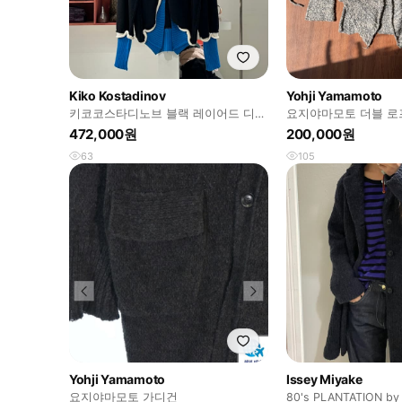
Kiko Kostadinov
Yohji Yamamoto
키코코스타디노브 블랙 레이어드 디테
요지야마모토 더블 로
일 포인트 가디건
472,000원
200,000원
63
105
Yohji Yamamoto
Issey Miyake
요지야마모토 가디건
80's PLANTATION by 