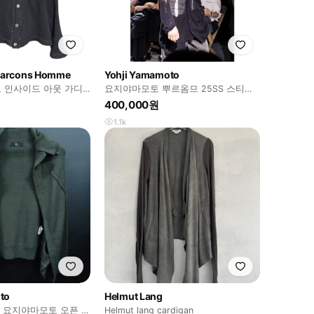
arcons Homme
Yohji Yamamoto
 인사이드 아웃 가디
요지야마모토 뿌르옴므 25SS 스티치
드 가디건 3사이즈
400,000원
1.1k
to
Helmut Lang
moto 요지야마모토 오픈 가
Helmut lang cardigan