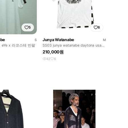
5
6
abe
Junya Watanabe
S
M
eYe x 라코스테 반팔
SS03 junya watanabe daytona usa
tee
210,000원
42
6