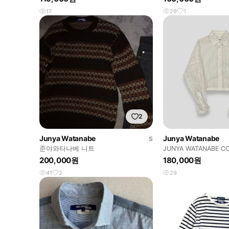
17
29
1
2
Junya Watanabe
Junya Watanabe
S
준야와타나베 니트
JUNYA WATANABE C
GARCONS
200,000원
180,000원
41
2
29