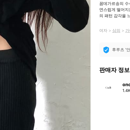
꼼데가르송의 수석
연스럽게 떨어지는
의 패턴 감각을 
여자
>
상의
>
가
후루츠 '
판매자 정보
ond
1.