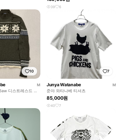
39
6
10
7
abe
Junya Watanabe
M
M
6aw 디스트레스드 노
준야 와타나베 티셔츠
터
85,000원
40
7