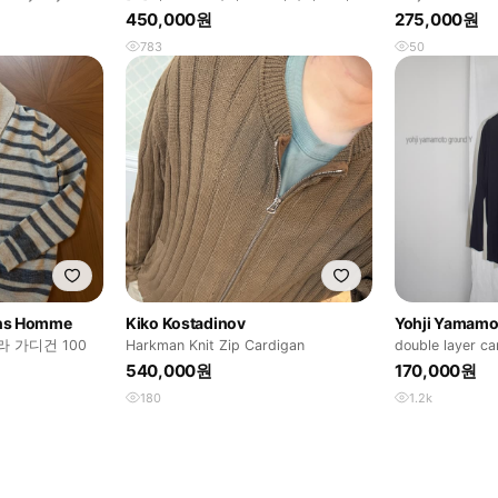
가디건 그레이
디건
450,000원
275,000원
783
50
ns Homme
Kiko Kostadinov
Yohji Yamamo
 가디건 100
Harkman Knit Zip Cardigan
double layer ca
540,000원
170,000원
180
1.2k