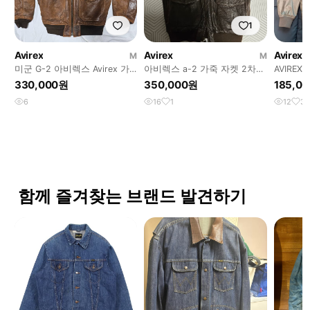
1
Avirex
Avirex
Avirex
M
M
미군 G-2 아비렉스 Avirex 가
아비렉스 a-2 가죽 자켓 2차
AVIREX
죽 봄버 자켓 M
대전 복각
330,000원
350,000원
185,0
6
16
1
12
3
함께 즐겨찾는 브랜드 발견하기