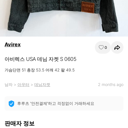
Avirex
0
아비렉스 USA 데님 자켓 S 0605
가슴단면 51 총장 53.5 어깨 42 팔 49.5
남자
>
아우터
>
데님자켓
2 months ago
후루츠 '안전결제'하고 걱정없이 거래하세요
판매자 정보