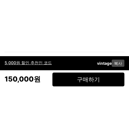
5,000원 할인 추천인 코드
vintage
복사
이용약관
고객센터
판매
개인정보 처리방침
사업자 정보
다운로드
인스타그램
페이스북
150,000원
구매하기
(주)후루츠패밀리컴퍼니 · 대표이사 이재범 / 소재지: 서울특별시 용산구 한강대
로 328, 201호 / 사업자 등록번호: 755-86-01442
사업자 정보확인
통신판매업
신고: 2019-서울용산-0723 호 / 고객센터: 070-4466-3377 / 고객센터 문의는
후루츠 앱 다운로드 후 문의가능합니다 /
support@fruitsfamily.com
Copyright © FruitsFamily Company Inc. All right reserved
후루츠패밀리(주)는 통신판매중개자로서 거래 당사자가 아닙니다. 상품, 상품정