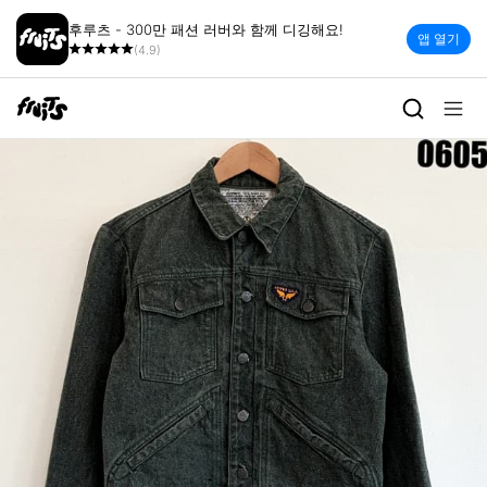
후루츠 - 300만 패션 러버와 함께 디깅해요!
앱 열기
(4.9)