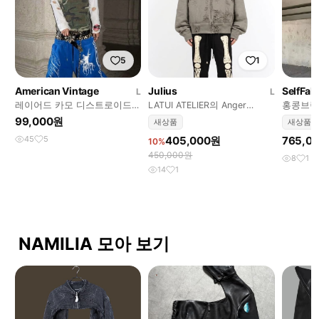
5
1
American Vintage
Julius
SelfFab
L
L
레이어드 카모 디스트로이드
LATUI ATELIER의 Anger
홍콩브랜드 셀
티셔츠
Issues 후드티
이크져지
99,000원
새상품
새상품
45
5
405,000원
765,0
10%
450,000원
8
1
14
1
NAMILIA 모아 보기