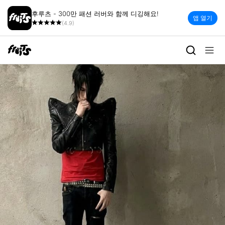
후루츠 - 300만 패션 러버와 함께 디깅해요!
앱 열기
(4.9)