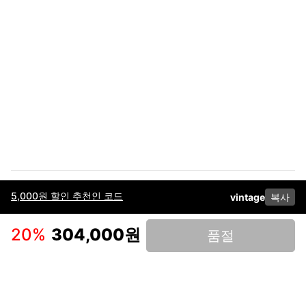
5,000원 할인 추천인 코드
vintage
복사
이용약관
고객센터
판매
개인정보 처리방침
사업자 정보
다운로드
인스타그램
페이스북
20
%
304,000원
품절
(주)후루츠패밀리컴퍼니 · 대표이사 이재범 / 소재지: 서울특별시 용산구 한강대
로 328, 201호 / 사업자 등록번호: 755-86-01442
사업자 정보확인
통신판매업
신고: 2019-서울용산-0723 호 / 고객센터: 070-4466-3377 / 고객센터 문의는
후루츠 앱 다운로드 후 문의가능합니다 /
support@fruitsfamily.com