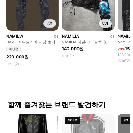
1
1
NAMILIA
NAMILIA
NAMILI
OS
XS
NAMILIA 나밀리아 데님 초커
NAMILIA 나밀리아 블랙 원 숄
Namilia 
자켓
더 자켓
jacket
142,000원
15
새상품
20%
188,000
220,000원
16
1
10
1
10
1
함께 즐겨찾는 브랜드 발견하기
SOLD
SOLD