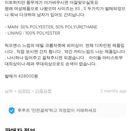
이트하지만 몸무게가 더가벼우시면 더잘맞으실듯요 

원래 여성제품으로 나왔으며 사이즈는 XS , S 두가지가 발매되었으
나 워낙 다크하여 남자가 입어도 간지납니다. 

- MAIN: 50% POLYESTER, 50% POLYURETHANE

- LINING : 100% POLYESTER

릭오엔스 느낌의 데빌 크롭자켓에 피어싱이  전체 디자인된 제품입
니다 . 직접 보시면 간지 쩝니다 . 약간 카티느낌도 나는 제품입니다 
. 나시하나 입어주고 걸쳐주시면 되겠습니다 .  아이돌 아티스트무
대의상이나 래퍼 무대의상으로도 손색이 없습니다. 

발매가 428000원
남자
>
아우터
>
가죽자켓
2 months ago
후루츠 '안전결제'하고 걱정없이 거래하세요
판매자 정보