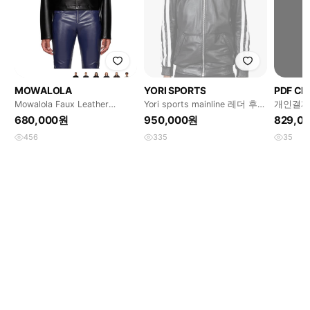
MOWALOLA
YORI SPORTS
PDF Ch
Mowalola Faux Leather
Yori sports mainline 레더 후드
개인결제
Perforated Biker
집업 XXL
680,000원
950,000원
829,0
456
335
35