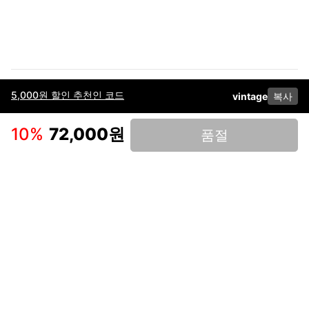
5,000원 할인 추천인 코드
vintage
복사
이용약관
고객센터
판매
개인정보 처리방침
사업자 정보
다운로드
인스타그램
페이스북
10
%
72,000원
품절
(주)후루츠패밀리컴퍼니 · 대표이사 이재범 / 소재지: 서울특별시 용산구 한강대
로 328, 201호 / 사업자 등록번호: 755-86-01442
사업자 정보확인
통신판매업
신고: 2019-서울용산-0723 호 / 고객센터: 070-4466-3377 / 고객센터 문의는
후루츠 앱 다운로드 후 문의가능합니다 /
support@fruitsfamily.com
Copyright © FruitsFamily Company Inc. All right reserved
후루츠패밀리(주)는 통신판매중개자로서 거래 당사자가 아닙니다. 상품, 상품정
보, 거래에 관한 의무와 책임은 각 판매자에게 있으며, 후루츠패밀리(주)는 원칙
적으로 판매 회원과 구매 회원 간의 거래에 대하여 책임을 지지 않습니다. 다만,
후루츠패밀리에서 직접 판매하는 상품에 대한 책임은 후루츠패밀리(주)에 있습
니다.