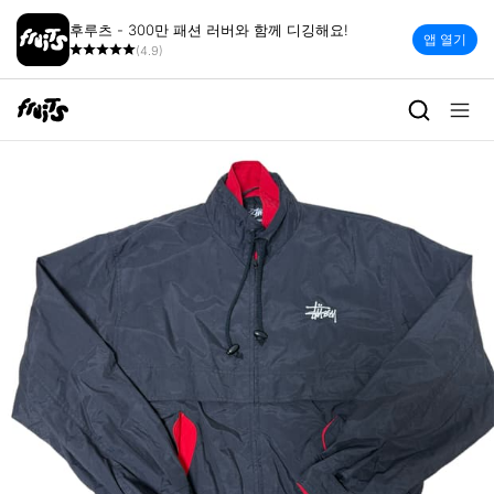
후루츠 - 300만 패션 러버와 함께 디깅해요!
앱 열기
(4.9)