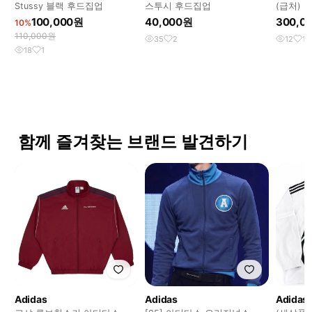
Stussy 블랙 후드집업
스투시 후드집업
(급처) 
집업 M
100,000원
40,000원
300,0
10%
110,000원
35
2
12
1
18
1
함께 즐겨찾는 브랜드 발견하기
Adidas
Adidas
Adidas