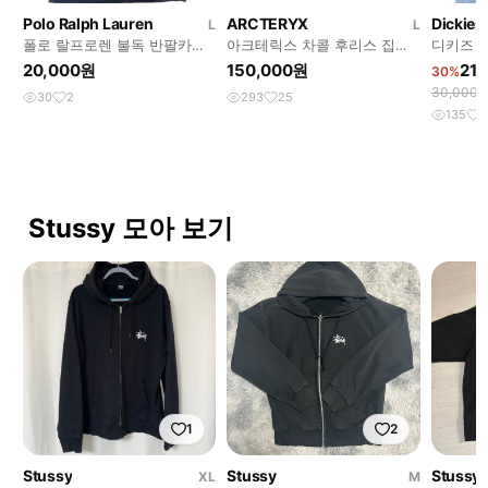
Polo Ralph Lauren
ARCTERYX
Dickies
L
L
폴로 랄프로렌 불독 반팔카라
아크테릭스 차콜 후리스 집업
디키즈 
티
자켓
20,000원
150,000원
21
30%
30,000
30
2
293
25
135
8
Stussy 모아 보기
1
2
Stussy
Stussy
Stussy
XL
M