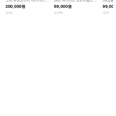
고샤 루브친스키 아디다스
[95] 아디다스 오리지널스 컬
(새상품
18SS 콜라보 트랙탑 져지 해찬
리지에이트 서클 A 와펜 배색
트 트랙
200,000원
98,000원
99,00
버건디
트랙탑 집업
바람막이
93
298
91