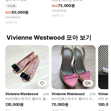
75,000원
새상품
38%
120,000원
65,000원
50%
49
4
130,000원
28
4
Vivienne Westwood 모아 보기
2
Vivienne Westwood
Vivienne Westwood
Vivien
245
235
비비안웨스트우드 멜리사 젤리
비비안웨스트우드 멜리사 드래
255 반
슈즈 구두 단화 플랫 (속굽
곤하트힐 젤리슈즈
어센틱 
120,000원
70,000원
100,0
3cm) 245mm
2
34
2
19