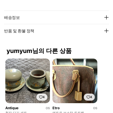
배송정보
반품 및 환불 정책
yumyum님의 다른 상품
4
4
Antique
Etro
OS
OS
청자 다기 세트
에트로 보스턴 토트백