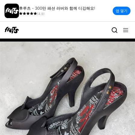
후루츠 - 300만 패션 러버와 함께 디깅해요!
앱 열기
(4.9)