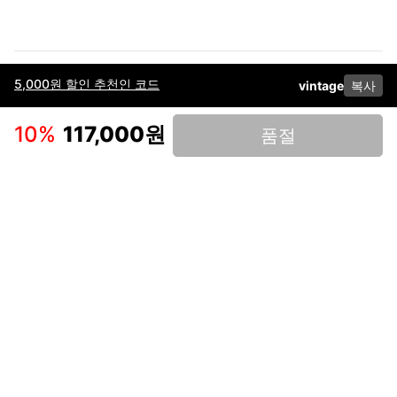
5,000원 할인 추천인 코드
vintage
복사
이용약관
고객센터
판매
개인정보 처리방침
사업자 정보
다운로드
인스타그램
페이스북
10
%
117,000원
품절
(주)후루츠패밀리컴퍼니 · 대표이사 이재범 / 소재지: 서울특별시 용산구 한강대
로 328, 201호 / 사업자 등록번호: 755-86-01442
사업자 정보확인
통신판매업
신고: 2019-서울용산-0723 호 / 고객센터: 070-4466-3377 / 고객센터 문의는
후루츠 앱 다운로드 후 문의가능합니다 /
support@fruitsfamily.com
Copyright © FruitsFamily Company Inc. All right reserved
후루츠패밀리(주)는 통신판매중개자로서 거래 당사자가 아닙니다. 상품, 상품정
보, 거래에 관한 의무와 책임은 각 판매자에게 있으며, 후루츠패밀리(주)는 원칙
적으로 판매 회원과 구매 회원 간의 거래에 대하여 책임을 지지 않습니다. 다만,
후루츠패밀리에서 직접 판매하는 상품에 대한 책임은 후루츠패밀리(주)에 있습
니다.