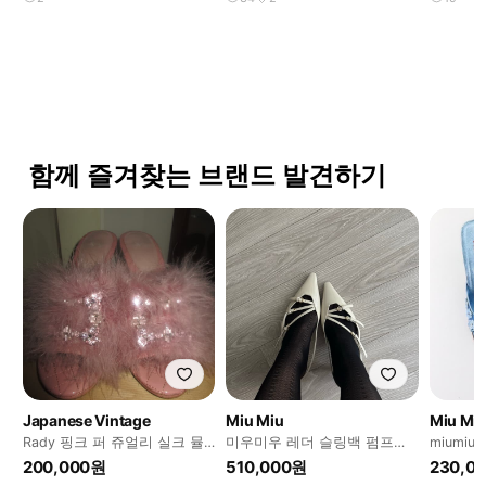
함께 즐겨찾는 브랜드 발견하기
Japanese Vintage
Miu Miu
Miu Mi
Rady 핑크 퍼 쥬얼리 실크 뮬
미우미우 레더 슬링백 펌프스
miumiu 
갸루신발 대장
36.5
200,000원
510,000원
230,0