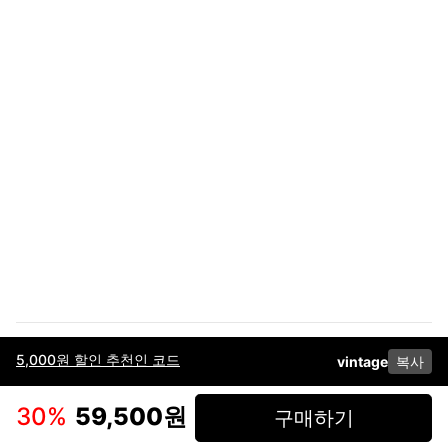
5,000원 할인 추천인 코드
vintage
복사
이용약관
고객센터
판매
개인정보 처리방침
사업자 정보
다운로드
인스타그램
페이스북
30
%
59,500원
구매하기