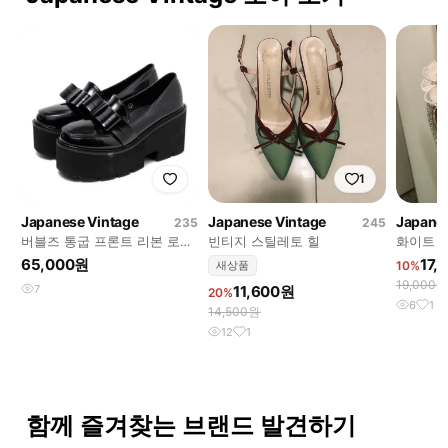
1
Japanese Vintage
Japanese Vintage
Japanes
235
245
버블즈 통굽 프론트 리본 로퍼
빈티지 스틸레토 힐
화이트 
지뢰계양산형양지뢰스나계구
65,000원
17,
새상품
10%
두리즈리사로지타요스
19,000원
7
11,600원
20%
6
1
14,500원
12
1
함께 즐겨찾는 브랜드 발견하기