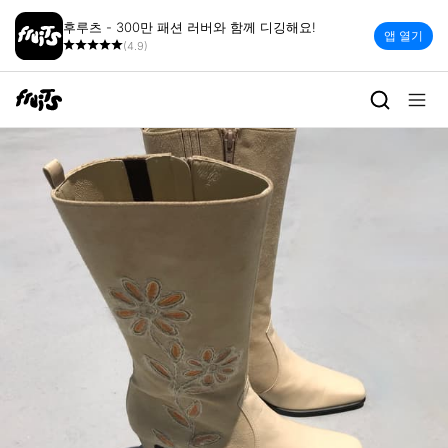
후루츠 - 300만 패션 러버와 함께 디깅해요!
앱 열기
(4.9)