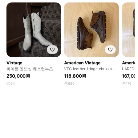
Vintage
American Vintage
America
파이톤 엠보싱 웨스턴부츠
VTG leather fringe chukka
LAREDO 
boots
도 웨스
250,000원
118,800원
167,0
54
690
176