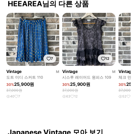
HEEAREA님의 다른 상품
7
12
Vintage
Vintage
Vintage
M
M
도트 미디 스커트 110
시스루 레이어드 원피스 109
체크 민소
25,900원
25,900원
25
30%
30%
30%
37,000원
37,000원
37,000
40
7
63
12
52
16
Japanese Vintage 모아 보기