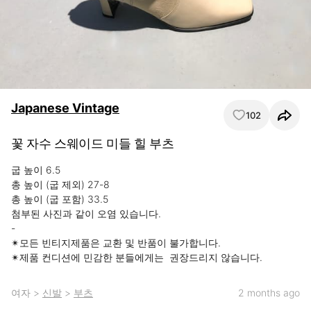
Japanese Vintage
102
꽃 자수 스웨이드 미들 힐 부츠
굽 높이 6.5

총 높이 (굽 제외) 27-8

총 높이 (굽 포함) 33.5

첨부된 사진과 같이 오염 있습니다.

-

✴︎모든 빈티지제품은 교환 및 반품이 불가합니다. 

︎✴︎제품 컨디션에 민감한 분들에게는  권장드리지 않습니다.
여자
>
신발
>
부츠
2 months ago