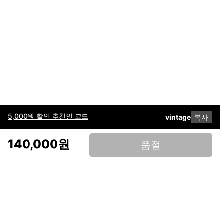
5,000원 할인 추천인 코드
vintage
복사
이용약관
고객센터
판매
개인정보 처리방침
사업자 정보
다운로드
인스타그램
페이스북
140,000원
품절
(주)후루츠패밀리컴퍼니 · 대표이사 이재범 / 소재지: 서울특별시 용산구 한강대
로 328, 201호 / 사업자 등록번호: 755-86-01442
사업자 정보확인
통신판매업
신고: 2019-서울용산-0723 호 / 고객센터: 070-4466-3377 / 고객센터 문의는
후루츠 앱 다운로드 후 문의가능합니다 /
support@fruitsfamily.com
Copyright © FruitsFamily Company Inc. All right reserved