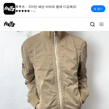
후루츠 - 300만 패션 러버와 함께 디깅해요!
앱 열기
(4.9)