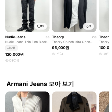
15
3
Nudie Jeans
Theory
Theory
33
OS
Nudie Jeans Thin Finn Black
Theory Crunch Isita Open
Theory 
2 Black Deni
Jacket
Long Sle
95,000원
100,0
새상품
120,000원
17
3
129
3
108
15
Armani Jeans 모아 보기