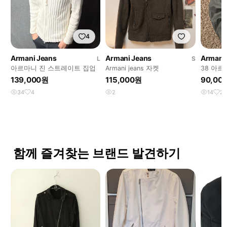
4
Armani Jeans
Armani Jeans
Armani
L
S
아르마니 진 스트레이트 집업
Armani jeans 자켓
38 아르
투웨이 
139,000원
115,000원
90,00
34
4
2
14
2
함께 즐겨찾는 브랜드 발견하기