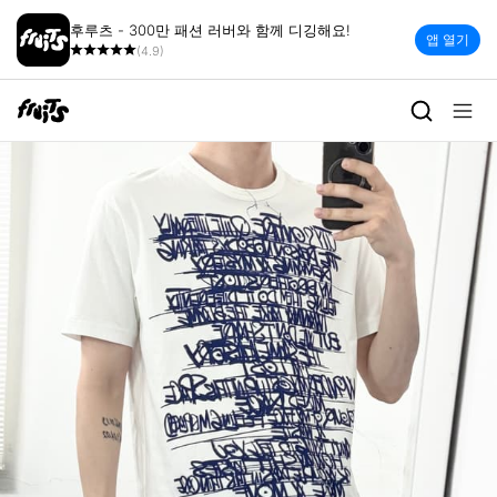
후루츠 - 300만 패션 러버와 함께 디깅해요!
앱 열기
(4.9)