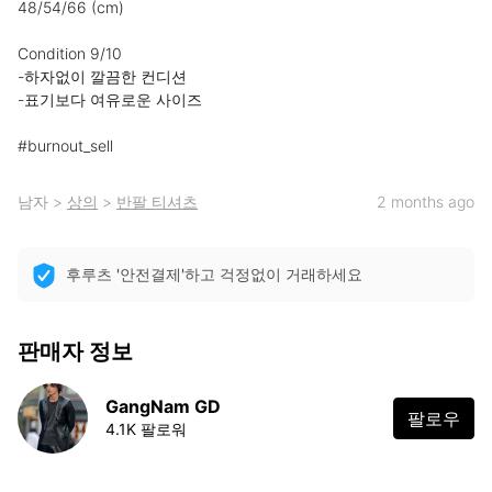
48/54/66 (cm)

Condition 9/10

-하자없이 깔끔한 컨디션

-표기보다 여유로운 사이즈

⠀

#burnout_sell
남자
>
상의
>
반팔 티셔츠
2 months ago
후루츠 '안전결제'하고 걱정없이 거래하세요
판매자 정보
GangNam GD
팔로우
4.1K 팔로워