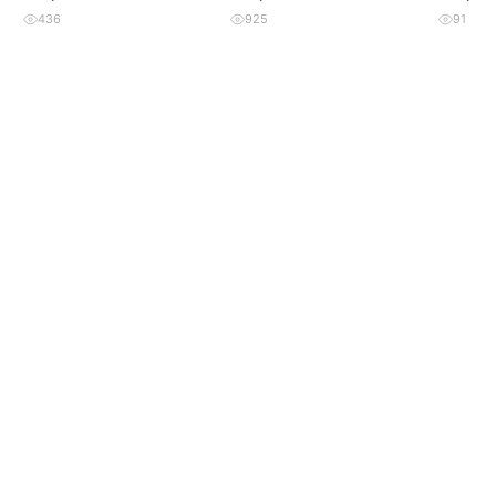
436
925
91