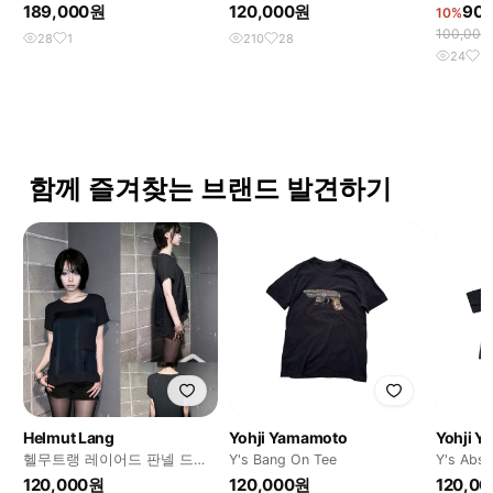
시스루 플로럴 셔링 탑
189,000원
120,000원
90
10%
100,00
28
1
210
28
24
2
함께 즐겨찾는 브랜드 발견하기
Helmut Lang
Yohji Yamamoto
Yohji 
헬무트랭 레이어드 판넬 드레
Y's Bang On Tee
Y's Abst
이프 티셔츠
120,000원
120,000원
120,0