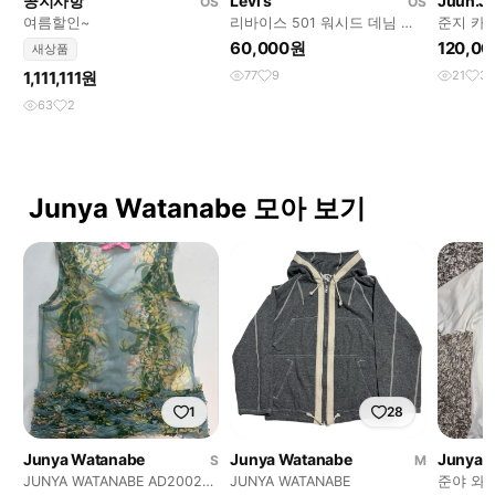
공지사항
Levi's
Juun.J
OS
OS
여름할인~
리바이스 501 워시드 데님 팬
준지 카
츠
60,000원
120,0
새상품
1,111,111원
77
9
21
3
63
2
Junya Watanabe 모아 보기
1
28
Junya Watanabe
Junya Watanabe
Junya 
S
M
JUNYA WATANABE AD2002
JUNYA WATANABE
준야 와