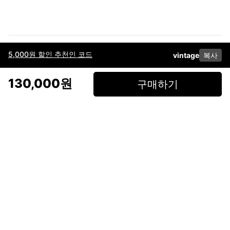
5,000원 할인 추천인 코드
vintage
복사
이용약관
고객센터
판매
개인정보 처리방침
사업자 정보
다운로드
인스타그램
페이스북
130,000원
구매하기
(주)후루츠패밀리컴퍼니 · 대표이사 이재범 / 소재지: 서울특별시 용산구 한강대
로 328, 201호 / 사업자 등록번호: 755-86-01442
사업자 정보확인
통신판매업
신고: 2019-서울용산-0723 호 / 고객센터: 070-4466-3377 / 고객센터 문의는
후루츠 앱 다운로드 후 문의가능합니다 /
support@fruitsfamily.com
Copyright © FruitsFamily Company Inc. All right reserved
후루츠패밀리(주)는 통신판매중개자로서 거래 당사자가 아닙니다. 상품, 상품정
보, 거래에 관한 의무와 책임은 각 판매자에게 있으며, 후루츠패밀리(주)는 원칙
적으로 판매 회원과 구매 회원 간의 거래에 대하여 책임을 지지 않습니다. 다만,
후루츠패밀리에서 직접 판매하는 상품에 대한 책임은 후루츠패밀리(주)에 있습
니다.