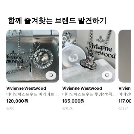
함께 즐겨찾는 브랜드 발견하기
Vivienne Westwood
Vivienne Westwood
Vivien
비비안웨스트우드 아카이브 투
비비안웨스트우드 투명orb목
비비안웨
명 크리스탈 orb 팬던트 목걸
걸이
트
120,000원
165,000원
117,00
이
66
6.7k
234