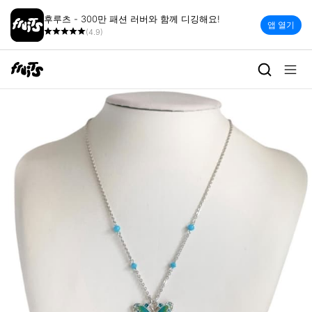
후루츠 - 300만 패션 러버와 함께 디깅해요!
앱 열기
(4.9)