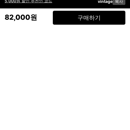
5,000원 할인 추천인 코드
vintage
복사
이용약관
고객센터
판매
개인정보 처리방침
사업자 정보
다운로드
인스타그램
페이스북
82,000원
구매하기
(주)후루츠패밀리컴퍼니 · 대표이사 이재범 / 소재지: 서울특별시 용산구 한강대
로 328, 201호 / 사업자 등록번호: 755-86-01442
사업자 정보확인
통신판매업
신고: 2019-서울용산-0723 호 / 고객센터: 070-4466-3377 / 고객센터 문의는
후루츠 앱 다운로드 후 문의가능합니다 /
support@fruitsfamily.com
Copyright © FruitsFamily Company Inc. All right reserved
후루츠패밀리(주)는 통신판매중개자로서 거래 당사자가 아닙니다. 상품, 상품정
보, 거래에 관한 의무와 책임은 각 판매자에게 있으며, 후루츠패밀리(주)는 원칙
적으로 판매 회원과 구매 회원 간의 거래에 대하여 책임을 지지 않습니다. 다만,
후루츠패밀리에서 직접 판매하는 상품에 대한 책임은 후루츠패밀리(주)에 있습
니다.