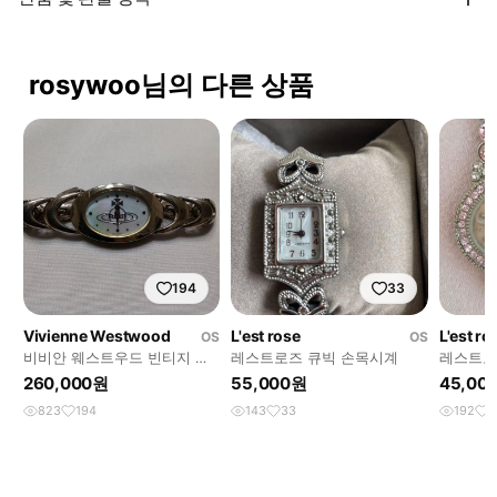
rosywoo님의 다른 상품
194
33
Vivienne Westwood
L'est rose
L'est ro
OS
OS
비비안 웨스트우드 빈티지 아
레스트로즈 큐빅 손목시계
레스트로
머 시계
계
260,000원
55,000원
45,00
823
194
143
33
192
4