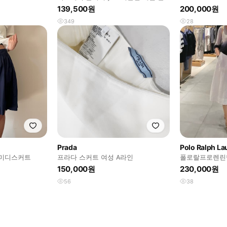
레어 스커트
139,500원
200,000원
349
28
Prada
Polo Ralph La
츠 미디스커트
프라다 스커트 여성 A라인
폴로랄프로렌린
150,000원
230,000원
56
38