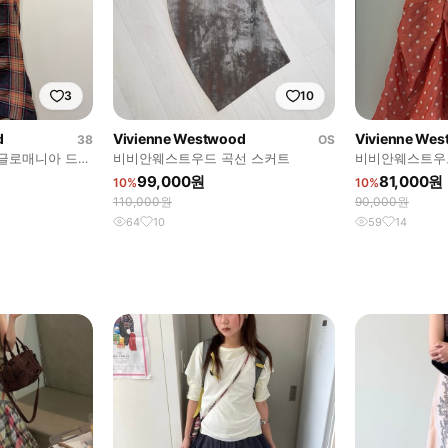
3
10
d
Vivienne Westwood
Vivienne We
38
OS
글로매니아 드레
비비안웨스트우드 곡선 스커트
비비안웨스트우드
99,000원
81,000원
10%
10%
110,000원
90,000원
64
10
59
14