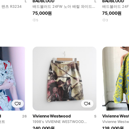
BADBLOOD
BADBLOOD
L
L
 팬츠 R3234
배드블러드 24FW 노아 배럴 와이드
배드블러드 24
데님 팬츠 R3232
데님 팬츠 R323
75,000원
75,000원
5
3
2
4
d
Vivienne Westwood
Vivienne We
26
S
커트
1998's VIVIENNE WESTWOOD
Vivienne We
ANGLOMANIA
드 이카트 패턴
240,000원
138,000원