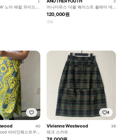
ANOTHERYOUTH
L
2
FW 노아 배럴 와이드
어나더유스 더블 웨이스트 플레어 데
2
님 팬츠 R3233
120,000원
8
4
stwood
Vivienne Westwood
40
38
stwood 비비안웨스트우
체크 스커트
 스커트
78,000원