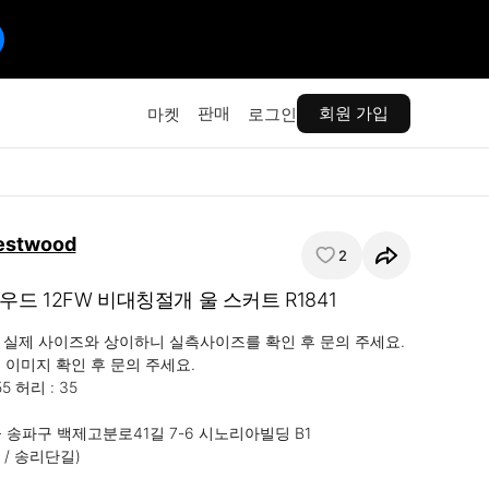
판매
회원 가입
마켓
로그인
estwood
2
드 12FW 비대칭절개 울 스커트 R1841
다 실제 사이즈와 상이하니 실측사이즈를 확인 후 문의 주세요.

 이미지 확인 후 문의 주세요.

55 허리 : 35

 서울 송파구 백제고분로41길 7-6 시노리아빌딩 B1

/ 송리단길)
