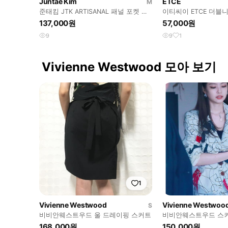
Juntae Kim
ETCE
M
준태킴 JTK ARTISANAL 패널 포켓 카
이티씨이 ETCE 더블니
고 팬츠 R3236
137,000원
57,000원
9
9
1
Vivienne Westwood 모아 보기
1
Vivienne Westwood
Vivienne Westwoo
S
비비안웨스트우드 울 드레이핑 스커트
비비안웨스트우드 스
168,000원
150,000원