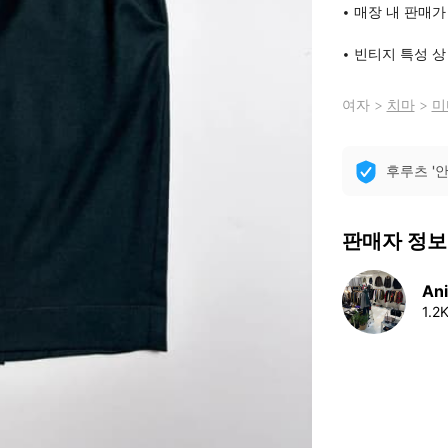
• 매장 내 판매가
• 빈티지 특성 상
여자
>
치마
>
미
후루츠 '
판매자 정보
An
1.