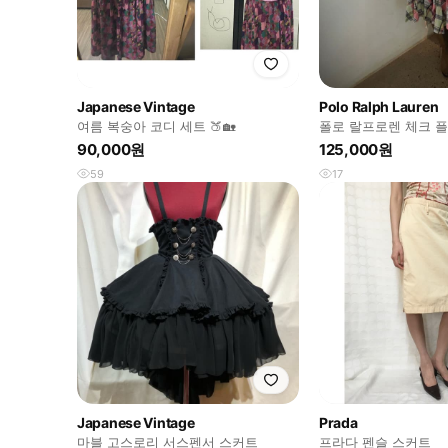
Japanese Vintage
Polo Ralph Lauren
여름 복숭아 코디 세트 🍑🏡
폴로 랄프로렌 체크 
즈 스커트
90,000원
125,000원
59
17
Japanese Vintage
Prada
마블 고스로리 서스펜서 스커트
프라다 펜슬 스커트