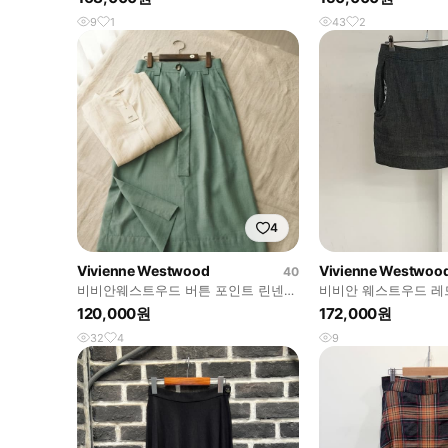
9
1
43
2
4
Vivienne Westwood
Vivienne Westwoo
40
비비안웨스트우드 버튼 포인트 린넨
비비안 웨스트우드 레
혼방 스커트 (그린 / SIZE 40)
미니 스커트
120,000원
172,000원
32
4
9