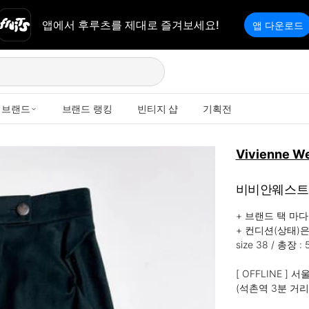
앱에서 후루츠를 제대로 즐겨보세요!
앱 다운로드
브랜드
브랜드 랭킹
빈티지 샵
기획전
Vivienne W
비비안웨스트우
+ 브랜드 택 마
+ 컨디션(상태)은
size 38 / 총장 : 
[ OFFLINE ]
(석촌역 3분 거리 