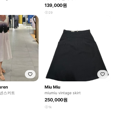
GLAMOUR)
139,000원
29
uren
Miu Miu
넨스커트
miumiu vintage skirt
250,000원
1k