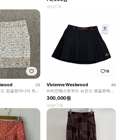
23
4
18
stwood
Vivienne Westwood
26
40
드 앙글로마니아 트위
비비안웨스트우드 뉴진스 앵글로매니
7
아 플리츠 스커트 치마 블랙 40
300,000원
80
18