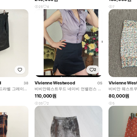
25
4
7
2
d
Vivienne Westwood
Vivienne We
38
OS
드라벨 그레이
비비안웨스트우드 네이비 언밸런스 미
비비안 웨스트우
니 스컷 국내택
드 스커트 v541
110,000원
80,000원
35
2
5