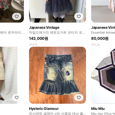
Japanese Vintage
Japanese Vin
플레어 로우라이
차일드매거진 레몬요거트 빈티지 코디
Essentiel Ant
셋세트 카모메산장 미라이클립
리츠 스커트
143,000원
80,000원
475
1.2k
Hysteric Glamour
Miu Miu
히스테릭 글래머 y2k 서클걸 데님 플
Miu miu 05ss h