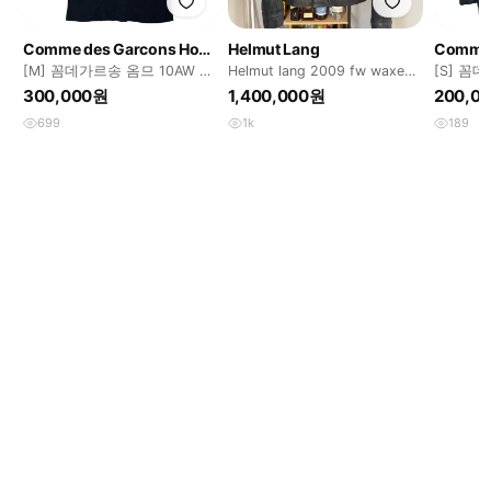
Comme des Garcons Homme
Helmut Lang
[M] 꼼데가르송 옴므 10AW 축
Helmut lang 2009 fw waxed
[S] 꼼
융 울 체스터 코트
trucker
일론 테
300,000원
1,400,000원
200,0
699
1k
189