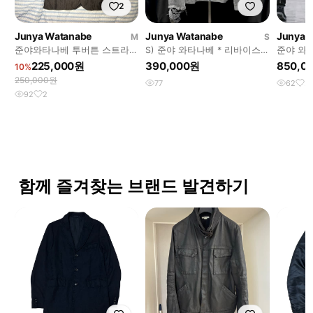
2
Junya Watanabe
Junya Watanabe
Junya 
M
S
준야와타나베 투버튼 스트라이
S) 준야 와타나베 * 리바이스
준야 와타
프 자켓
데님 트러커 자켓
이더 코
225,000원
390,000원
850,0
10%
250,000원
77
62
2
92
2
함께 즐겨찾는 브랜드 발견하기