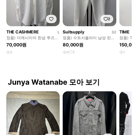
2
THE CASHMERE
Suitsupply
TIME
L
32
정품) 더캐시미어 한섬 루즈핏
정품) 수트서플라이 남성 린넨
정품) TI
화이트 셔츠 88
팬츠 32
티드 주름
70,000원
80,000원
150,0
2
4
2
1
Junya Watanabe 모아 보기