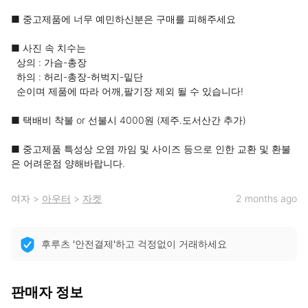
■ 중고제품에 너무 예민하신분은 구매를 피해주세요

■ 사진 속 치수는 

  상의 : 가슴-총장

  하의 : 허리-총장-허벅지-밑단

  순이며 제품에 따라 어깨,팔기장 제외 될 수 있습니다!

■ 택배비 착불 or 선불시 4000원 (제주.도서산간 추가)

■ 중고제품 특성상 오염 까임 및 사이즈 등으로 인한 교환 및 환불
은 어려운점 양해바랍니다.
여자
>
아우터
>
자켓
2 months ago
후루츠 '안전결제'하고 걱정없이 거래하세요
판매자 정보