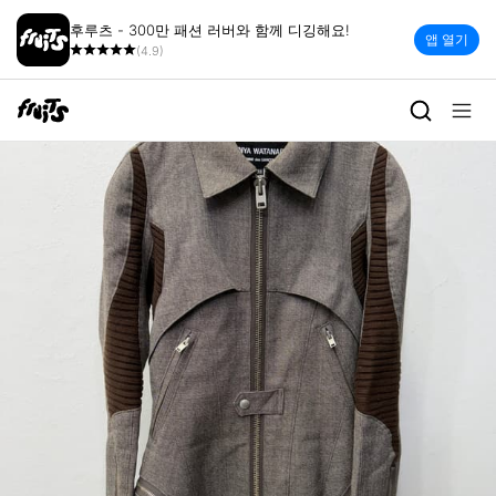
후루츠 - 300만 패션 러버와 함께 디깅해요!
앱 열기
(4.9)