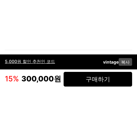
5,000원 할인 추천인 코드
vintage
복사
이용약관
고객센터
판매
개인정보 처리방침
사업자 정보
다운로드
인스타그램
페이스북
15
%
300,000원
구매하기
(주)후루츠패밀리컴퍼니 · 대표이사 이재범 / 소재지: 서울특별시 용산구 한강대
로 328, 201호 / 사업자 등록번호: 755-86-01442
사업자 정보확인
통신판매업
신고: 2019-서울용산-0723 호 / 고객센터: 070-4466-3377 / 고객센터 문의는
후루츠 앱 다운로드 후 문의가능합니다 /
support@fruitsfamily.com
Copyright © FruitsFamily Company Inc. All right reserved
후루츠패밀리(주)는 통신판매중개자로서 거래 당사자가 아닙니다. 상품, 상품정
보, 거래에 관한 의무와 책임은 각 판매자에게 있으며, 후루츠패밀리(주)는 원칙