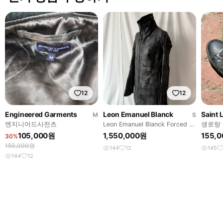
12
12
Engineered Garments
Leon Emanuel Blanck
Saint 
M
S
엔지니어드사전츠
Leon Emanuel Blanck Forced 하
생로랑 
이넥 자켓
즈
105,000원
1,550,000원
155,
30%
150,000원
144
12
145
144
12