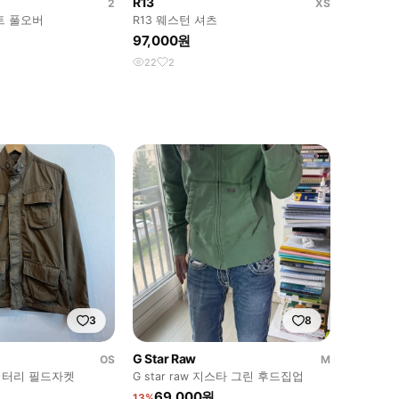
R13
2
XS
트 풀오버
R13 웨스턴 셔츠
97,000원
22
2
3
8
G Star Raw
OS
M
리터리 필드자켓
G star raw 지스타 그린 후드집업
69,000원
13%