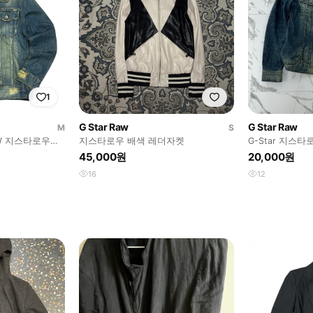
1
G Star Raw
G Star Raw
M
S
RAW 지스타로우워
지스타로우 배색 레더자켓
G-Star 지스
45,000원
20,000원
16
12