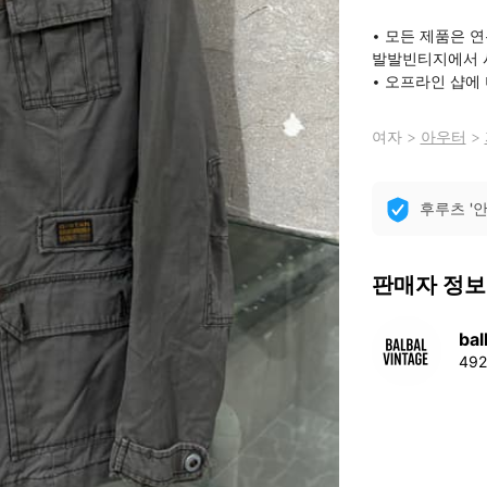
• 모든 제품은 연무
발발빈티지에서 시
• 오프라인 샵에
여자
>
아우터
>
후루츠 '
판매자 정보
bal
49