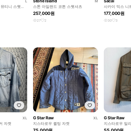
Stone Island
Sacai
L
M
s 뮤티니 스웻셔
스톤 아일랜드 코튼 스웻셔츠
사카이 믹스 니
257,000원
177,000원
27
2
30
3
G Star Raw
G Star Raw
XL
XL
커 자켓
지스타로우 퀼팅 자켓
지스타로우 밀
75,000원
55,000원