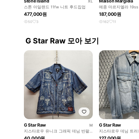
Stone Island
Maison Margiela
XL
스톤 아일랜드 11fw 니트 후드집업
메종 마르지엘라 19s
츠
477,000원
187,000원
50
3
162
11
G Star Raw 모아 보기
G Star Raw
G Star Raw
M
지스타로우 유니크 그래픽 데님 반팔
지스타로우 데님 트러
집업 자켓 S(M)
40,000원
127,000원