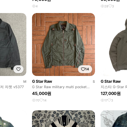
4
28
3
14
G Star Raw
G Star Raw
M
S
 자켓 v5377
G Star Raw military multi pocket
지스타 G-Star R
jacket
Up
45,000원
127,000원
70
14
17
3