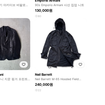
Emporio Armani
창기 아카이브 버팔로
90s Emporio Armani 사선 집업 니트
130,000원
80
ni
Neil Barrett
니 지문 핑거 프린트
Neil Barrett M-65 Hooded Field
Parka
240,000원
22