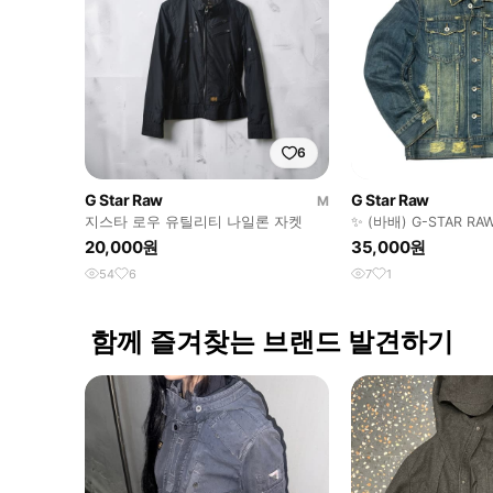
6
G Star Raw
G Star Raw
M
지스타 로우 유틸리티 나일론 자켓
✨ (바배) G-STAR 
싱 데님 트러커 자켓
20,000원
35,000원
54
6
7
1
함께 즐겨찾는 브랜드 발견하기