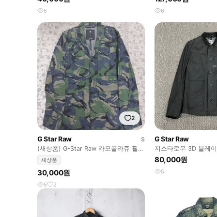
5
6
2
G Star Raw
G Star Raw
S
(새상품) G-Star Raw 카모플라쥬 필드
지스타로우 3D 블레이저
자켓 S
80,000원
새상품
30,000원
5
5
2