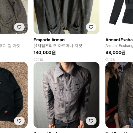
Emporio Armani
Armani Exch
후디 캡 자켓
[48]엠포리오 아르마니 자켓
Armani Exch
레이저 자켓
140,000원
98,000원
918
128