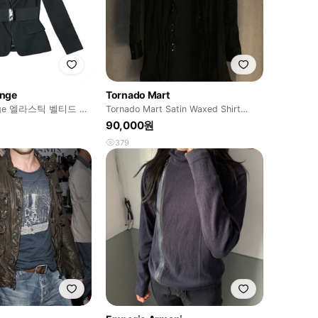
ange
Tornado Mart
ange 엘라스틱 벨티드 블
Tornado Mart Satin Waxed Shirt
Jacket
90,000원
379