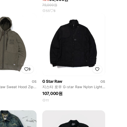
79,000원
55
8
3
G Star Raw
OS
OS
aw Sweat Hood Zip
지스타 로우 G-star Raw Nylon Light
Jacket
107,000원
11