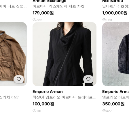
Armani Exchange
Neil Barrett
웨이 니트 집업
아르마니 익스체인지 셔츠 자켓
닐바렛/ 극 초
m65 자켓 /xs
179,000원
1,900,000원
386
1.6k
Emporio Armani
Emporio Arma
스카치 야상
착샷O) 엠포리오 아르마니 드레이프
엠포리오 아르마
언발란스 사선 카울 넥 집업 자켓
자켓
100,000원
350,000원
116
427