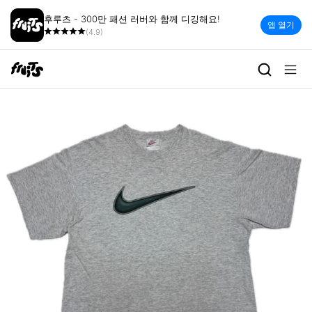
후루츠 - 300만 패션 러버와 함께 디깅해요!
앱 열기
(4.9)