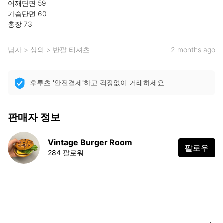
어깨단면 59

가슴단면 60

총장 73
남자
>
상의
>
반팔 티셔츠
2 months ago
후루츠 '안전결제'하고 걱정없이 거래하세요
판매자 정보
Vintage Burger Room
팔로우
284 팔로워