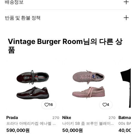
배송정보
반품 및 환불 정책
Vintage Burger Room님의 다른 상
품
16
4
Prada
Nike
Batman
270
270
프라다 아메리카컵 에나멜 와
나이키 SB 줌 브루인 블레이저
00s B
인 컬러 uk 7.5 270
스웨이드 핑크 스니커즈 270
페이딩 프
590,000원
50,000원
40,00