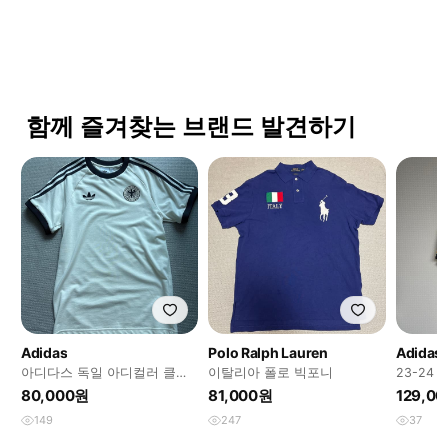
함께 즐겨찾는 브랜드 발견하기
Adidas
Polo Ralph Lauren
Adidas
아디다스 독일 아디컬러 클래
이탈리아 폴로 빅포니
23-24
식 삼선 티셔츠
틱 유니
80,000원
81,000원
129,0
149
247
37