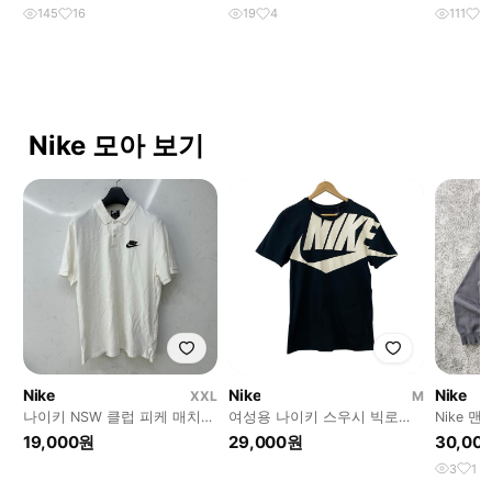
145
16
19
4
111
1
Nike 모아 보기
Nike
Nike
Nike
XXL
M
나이키 NSW 클럽 피케 매치업
여성용 나이키 스우시 빅로고
Nike 맨
폴로티 2XL 110
반팔티셔츠(M)
19,000원
29,000원
30,00
3
1