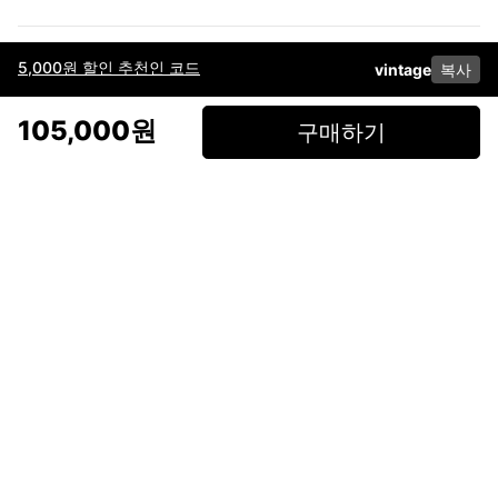
5,000원 할인 추천인 코드
vintage
복사
이용약관
고객센터
판매
개인정보 처리방침
사업자 정보
다운로드
인스타그램
페이스북
105,000원
구매하기
(주)후루츠패밀리컴퍼니 · 대표이사 이재범 / 소재지: 서울특별시 용산구 한강대
로 328, 201호 / 사업자 등록번호: 755-86-01442
사업자 정보확인
통신판매업
신고: 2019-서울용산-0723 호 / 고객센터: 070-4466-3377 / 고객센터 문의는
후루츠 앱 다운로드 후 문의가능합니다 /
support@fruitsfamily.com
Copyright © FruitsFamily Company Inc. All right reserved
후루츠패밀리(주)는 통신판매중개자로서 거래 당사자가 아닙니다. 상품, 상품정
보, 거래에 관한 의무와 책임은 각 판매자에게 있으며, 후루츠패밀리(주)는 원칙
적으로 판매 회원과 구매 회원 간의 거래에 대하여 책임을 지지 않습니다. 다만,
후루츠패밀리에서 직접 판매하는 상품에 대한 책임은 후루츠패밀리(주)에 있습
니다.