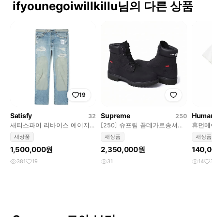
ifyounegoiwillkillu님의 다른 상품
19
Satisfy
Supreme
Human
32
250
새티스파이 리바이스 에이지드
[250] 슈프림 꼼데가르송셔츠
휴먼메이드
블루 연청 Satisfy Levis
팀버랜드 6인치 부츠 Supreme
HUMAN 
새상품
새상품
새상품
Denim
1,500,000원
2,350,000원
140,0
381
19
31
14
3