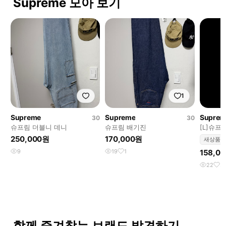
Supreme 모아 보기
1
Supreme
Supreme
Suprem
30
30
슈프림 더블니 데니
슈프림 배기진
[L]슈프
츠 라이
250,000원
170,000원
새상품
9
19
1
158,0
22
2
함께 즐겨찾는 브랜드 발견하기