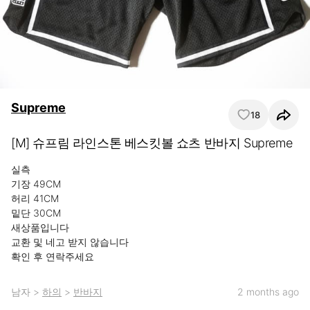
Supreme
18
[M] 슈프림 라인스톤 베스킷볼 쇼츠 반바지 Supreme
실측

기장 49CM

허리 41CM

밑단 30CM

새상품입니다

교환 및 네고 받지 않습니다

확인 후 연락주세요
남자
>
하의
>
반바지
2 months ago