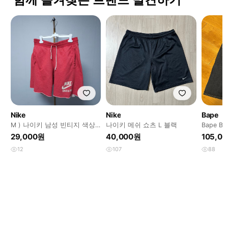
Nike
Nike
Bape
M ) 나이키 남성 빈티지 색상
나이키 메쉬 쇼츠 L 블랙
Bape B
트랙 반바지
XL
29,000원
40,000원
105,0
12
107
88