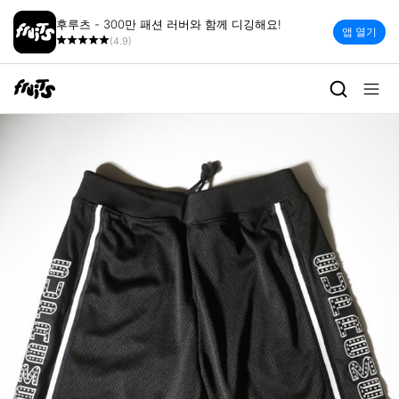
후루츠 - 300만 패션 러버와 함께 디깅해요!
앱 열기
(4.9)