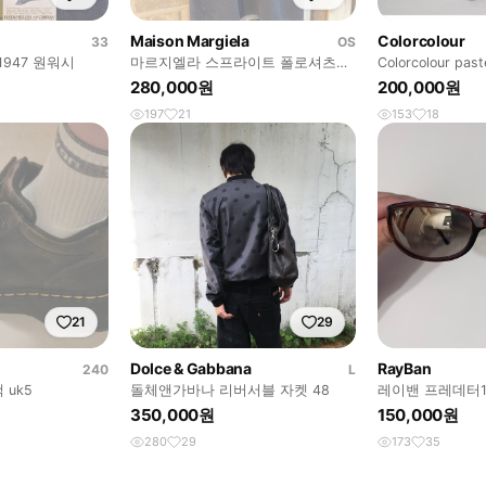
Maison Margiela
Colorcolour
33
OS
1947 원워시
마르지엘라 스프라이트 폴로셔츠
Colorcolour paste
46
280,000원
200,000원
197
21
153
18
21
29
Dolce & Gabbana
RayBan
240
L
 uk5
돌체앤가바나 리버서블 자켓 48
레이밴 프레데터16
발로라마 대디오
350,000원
150,000원
280
29
173
35