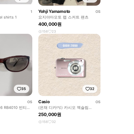
Yohji Yamamoto
1
OS
l shirts 1
요지야마모토 랩 스커트 팬츠
400,000원
156
23
35
32
Casio
OS
OS
 RB4010 빈티지
(은채 디카!🫧) 카시오 엑슬림
 오클리
Z1050 디카/디지털카메라
250,000원
156
32