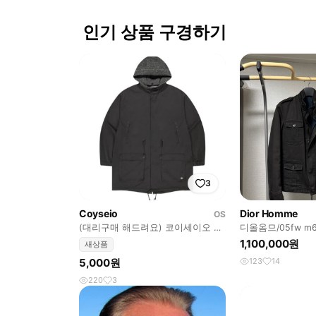
인기 상품 구경하기
3
Coyseio
Dior Homme
OS
(대리구매 해드려요) 코이세이오 야
디올옴므/05fw m
상 새상품
1,100,000원
새상품
5,000원
123
14
220
3