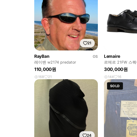
21
RayBan
Lemaire
OS
레이밴 w2174 predator
르메르 21FW 스
110,000원
300,000원
168
21
144
16
SOLD
24