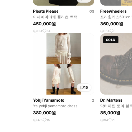
Pleats Please
Freewheelers
OS
이세이미야케 플리츠 백팩
프리휠러스601xx 
450,000원
360,000원
124
24
164
8
SOLD
15
Yohji Yamamoto
Dr. Martens
2
Y’s yohji yamamoto dress
닥터마틴 토야 블랙
380,000원
85,000원
375
15
94
21