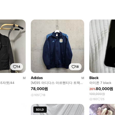
14
18
Adidas
Black
M
M
65자켓/44
[M]95 아디다스 아르헨티다 트랙탑
아이폰 7 black
져지 자켓
78,000원
80,000원
20%
100,000원
105
18
160
25
SOLD