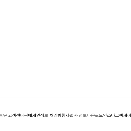
약관
고객센터
판매
개인정보 처리방침
사업자 정보
다운로드
인스타그램
페
로 328, 201호 / 사업자 등록번호: 755-86-01442
사업자 정보확인
통신판매업신고