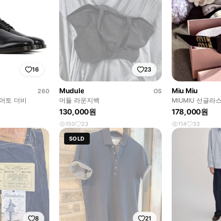
16
23
Mudule
Miu Miu
260
OS
퀘어토 더비
머듈 라운지백
MIUMIU 선글라스
용 / 블랙
130,000원
178,000원
150
23
114
33
SOLD
8
21