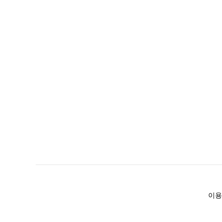
이용
(주)후루츠패밀리컴퍼니 · 대표이사 이재범 / 소재지: 서울특별시 용산구 한강대