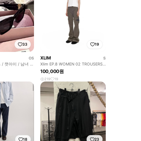
33
19
XLIM
OS
S
 / 캣아이 / 남녀 공
Xlim EP.8 WOMEN 02 TROUSERS
COLOR : LIG
100,000원
219
19
18
23