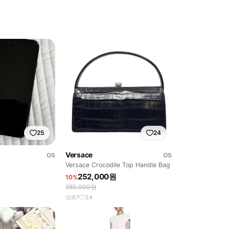
25
24
Versace
OS
OS
Versace Crocodile Top Handle Bag
252,000원
10%
280,000원
87
24