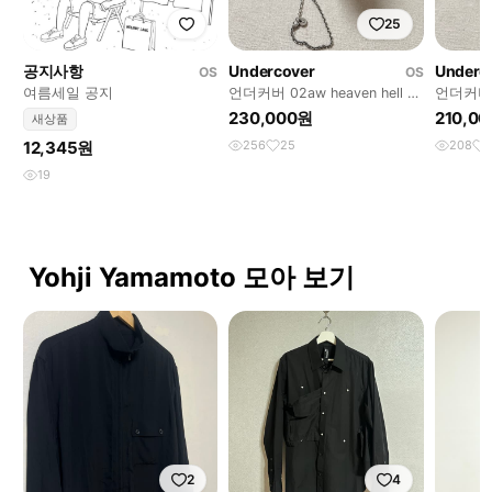
25
공지사항
Undercover
Underc
OS
OS
여름세일 공지
언더커버 02aw heaven hell 십
언더커버
자가 목걸이 undercover
underco
230,000원
210,0
새상품
12,345원
256
25
208
19
Yohji Yamamoto 모아 보기
2
4