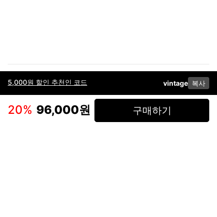
5,000원 할인 추천인 코드
vintage
복사
이용약관
고객센터
판매
개인정보 처리방침
사업자 정보
다운로드
인스타그램
페이스북
20
%
96,000원
구매하기
(주)후루츠패밀리컴퍼니 · 대표이사 이재범 / 소재지: 서울특별시 용산구 한강대
로 328, 201호 / 사업자 등록번호: 755-86-01442
사업자 정보확인
통신판매업
신고: 2019-서울용산-0723 호 / 고객센터: 070-4466-3377 / 고객센터 문의는
후루츠 앱 다운로드 후 문의가능합니다 /
support@fruitsfamily.com
Copyright © FruitsFamily Company Inc. All right reserved
후루츠패밀리(주)는 통신판매중개자로서 거래 당사자가 아닙니다. 상품, 상품정
보, 거래에 관한 의무와 책임은 각 판매자에게 있으며, 후루츠패밀리(주)는 원칙
적으로 판매 회원과 구매 회원 간의 거래에 대하여 책임을 지지 않습니다. 다만,
후루츠패밀리에서 직접 판매하는 상품에 대한 책임은 후루츠패밀리(주)에 있습