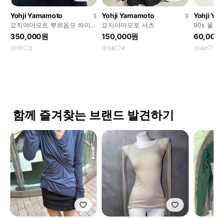
Yohji Yamamoto
Yohji Yamamoto
Yohji 
3
3
요지야마모토 뿌르옴므 하이넥
요지야마모토 셔츠
90s 울
집업 롱셔츠 3사이즈
350,000원
150,000원
60,00
15
2
58
4
40
3
함께 즐겨찾는 브랜드 발견하기