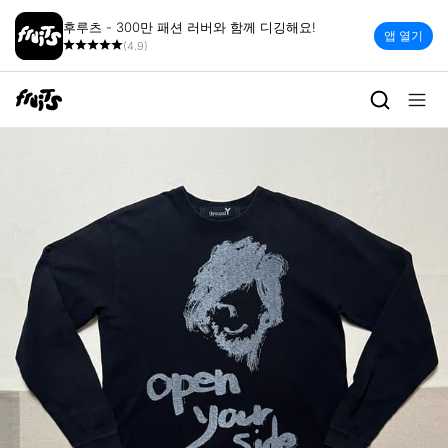
후루츠 - 300만 패션 러버와 함께 디깅해요!
앱 열기
(4.9)