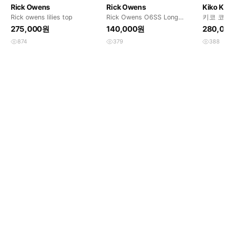
Rick Owens
Rick Owens
Kiko Ko
Rick owens lilies top
Rick Owens O6SS Long
키코 코
Sleeve
로
275,000원
140,000원
280,0
874
379
388