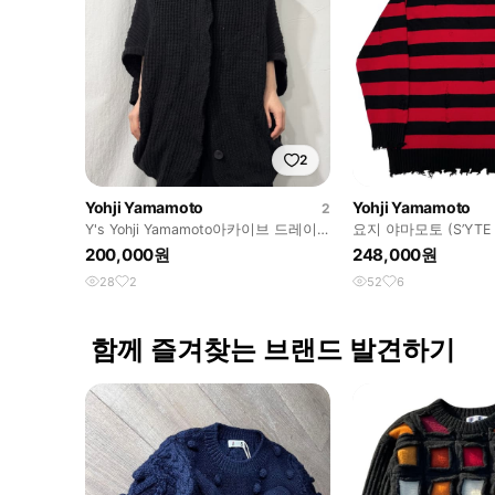
2
Yohji Yamamoto
Yohji Yamamoto
2
Y's Yohji Yamamoto아카이브 드레이
요지 야마모토 (S’YTE Y
프 골지 니트 가디건
Yamamoto)
200,000원
248,000원
28
2
52
6
함께 즐겨찾는 브랜드 발견하기