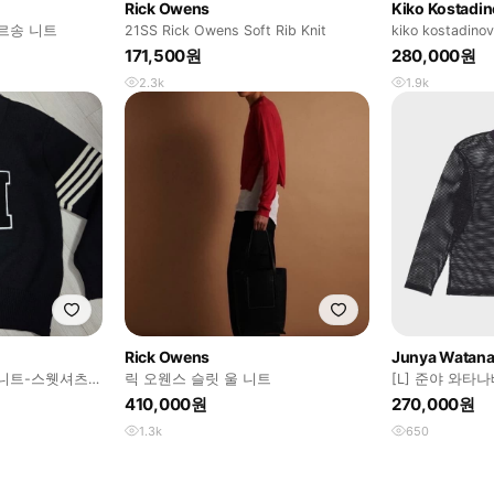
Rick Owens
Kiko Kostadi
르송 니트
21SS Rick Owens Soft Rib Knit
kiko kostadinov
171,500원
280,000원
2.3k
1.9k
Rick Owens
Junya Watan
니트-스웻셔츠
릭 오웬스 슬릿 울 니트
[L] 준야 와타
410,000원
270,000원
1.3k
650