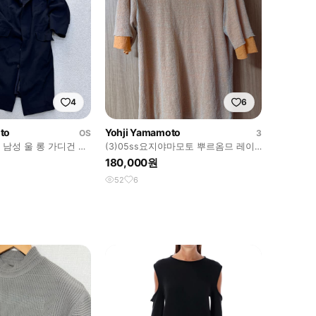
4
6
to
Yohji Yamamoto
OS
3
남성 울 롱 가디건 자
(3)05ss요지야마모토 뿌르옴므 레이
어드 메쉬 니트반팔
180,000원
52
6