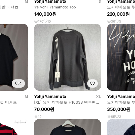
Yohji Yamamoto
Yohji Yamamo
M
3
e] 긴팔 티셔츠
Y’s yohji Yamamoto Top
요지야마모토 뿌
리 스트라이프 
140,000원
220,000원
170
15
36
5
4
Yohji Yamamoto
Yohji Yamamo
M
XL
스컬 티셔츠
[XL] 요지 야마모토 H16333 맨투맨
요지야마모토 뿌
3-스트라이프 로고 블랙
트라이프
70,000원
350,000원
19
65
2