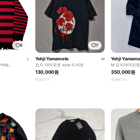
6
7
Yohji Yamamoto
Yohji Yamamo
L
M
ohji
요지 야마모토 syte 티셔츠
M 요지야마모토 
켓 0714E
130,000원
350,000원
47
7
45
4