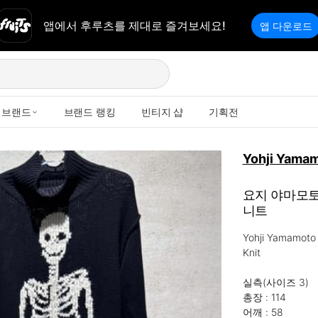
앱에서 후루츠를 제대로 즐겨보세요!
앱 다운로드
브랜드
브랜드 랭킹
빈티지 샵
기획전
Yohji Yama
요지 야마모토 
니트
Yohji Yamamoto
Knit

실측(사이즈 3)

총장 : 114

어깨 : 58
