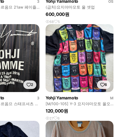
to
Yohji Yamamoto
3
OS
르옴므 21aw 페이즐
(급처)요지야마모토 울 셋업
자가드 티셔츠
600,000원
68
5
2
6
to
Yohji Yamamoto
3
M
르옴므 스태프셔츠 스
⁠[M/100-105] Y-3 요지야마모토 올오
버 토마토 수프 캔 반팔
120,000원
27
6