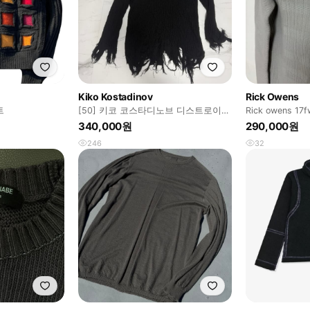
Kiko Kostadinov
Rick Owens
트
[50] 키코 코스타디노브 디스트로이드
Rick owens 17f
니트
340,000원
290,000원
246
32