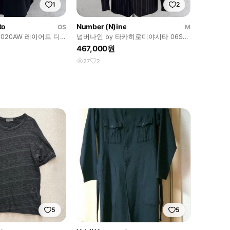
1
2
to
Number (N)ine
OS
M
020AW 레이어드 디
넘버나인 by 타카히로미야시타 06SS
핀스트라이프 테일러드 블레이저
467,000원
27
2
5
5