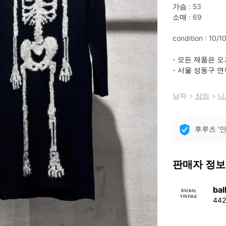
가슴 : 53

소매 : 69

condition : 10/10
- 모든 제품은 
- 서울 성동구 연
남자
>
상의
>
니
후루츠 '
판매자 정보
bal
44