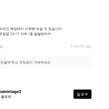


오프라인 매장에서 시착해 보실 수 있습니다.

무장길 29-17 지하 1층 발발빈티지
트
3 months ago
안전결제'하고 걱정없이 거래하세요
balvintage2
팔로우
2 팔로워