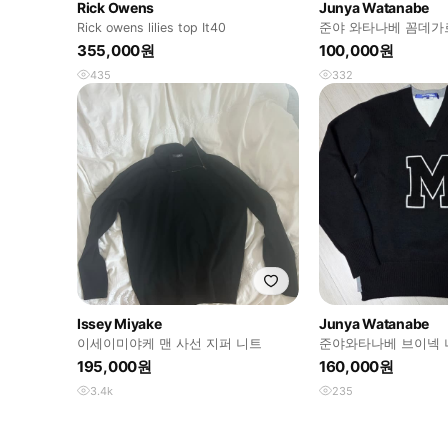
Rick Owens
Junya Watanabe
Rick owens lilies top It40
준야 와타나베 꼼데가
355,000원
100,000원
435
332
Issey Miyake
Junya Watanabe
이세이미야케 맨 사선 지퍼 니트
준야와타나베 브이넥 
M
195,000원
160,000원
3.4k
235