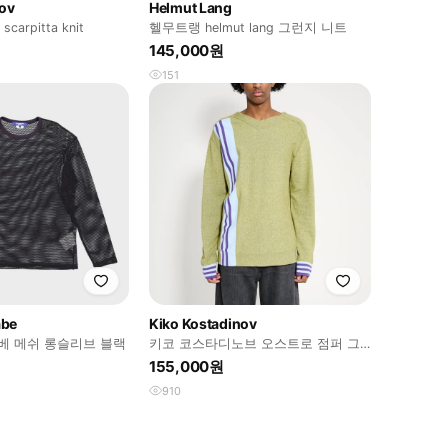
nov
Helmut Lang
 scarpitta knit
헬무트랭 helmut lang 그런지 니트
145,000원
151
abe
Kiko Kostadinov
나베 메쉬 롱슬리브 블랙
키코 코스타디노브 오스트로 점퍼 그
린
155,000원
910