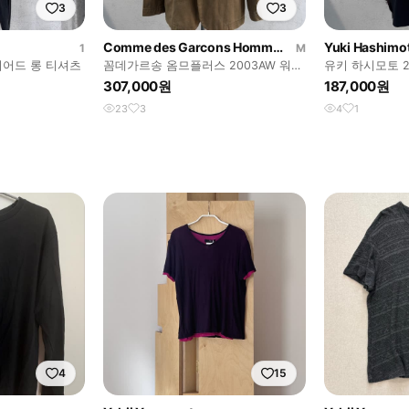
3
3
Comme des Garcons Homme Plus
Yuki Hashimo
1
M
이어드 롱 티셔츠
꼼데가르송 옴므플러스 2003AW 워싱
유키 하시모토 2
코튼 재킷
스트로이 셔츠
307,000원
187,000원
23
3
4
1
4
15