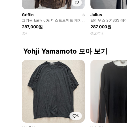
Griffin
Julius
S
그리핀 Early 00s 디스트로이드 패치
율리우스 2018SS 레
워크 밀리터리 재킷
287,000원
287,000원
7
37
3
Yohji Yamamoto 모아 보기
5