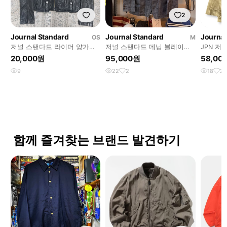
2
Journal Standard
Journal Standard
Journal
OS
M
저널 스탠다드 라이더 양가죽
저널 스탠다드 데님 블레이저
JPN 저
자켓 36사이즈 (55반까지)
자켓 쓰리버튼 워크웨어 일본
켓 워크 
20,000원
95,000원
58,00
생산
9
22
2
18
2
함께 즐겨찾는 브랜드 발견하기