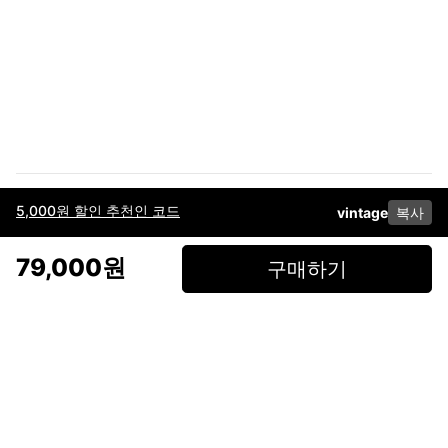
5,000원 할인 추천인 코드
vintage
복사
이용약관
고객센터
판매
개인정보 처리방침
사업자 정보
다운로드
인스타그램
페이스북
79,000원
구매하기
(주)후루츠패밀리컴퍼니 · 대표이사 이재범 / 소재지: 서울특별시 용산구 한강대
로 328, 201호 / 사업자 등록번호: 755-86-01442
사업자 정보확인
통신판매업
신고: 2019-서울용산-0723 호 / 고객센터: 070-4466-3377 / 고객센터 문의는
후루츠 앱 다운로드 후 문의가능합니다 /
support@fruitsfamily.com
Copyright © FruitsFamily Company Inc. All right reserved
후루츠패밀리(주)는 통신판매중개자로서 거래 당사자가 아닙니다. 상품, 상품정