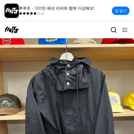
후루츠 - 300만 패션 러버와 함께 디깅해요!
앱 열기
(4.9)