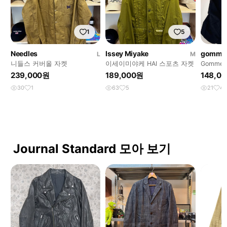
1
5
Needles
Issey Miyake
gomme
L
M
니들스 커버올 자켓
이세이미야케 HAI 스포츠 자켓
Gomme
239,000원
189,000원
148,0
30
1
63
5
21
4
Journal Standard 모아 보기