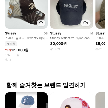
1
Stussy
Stussy
Stussy
OS
M
스투시 뉴에라 9Twenty 베이
Stussy reflective Nylon cap볼
스투시 
직 트러커 브라운 볼캡 모자 새
캡
80,000원
35,00
새상품
제품
119,000원
11
1
4
1
24%
155,000원
12
함께 즐겨찾는 브랜드 발견하기