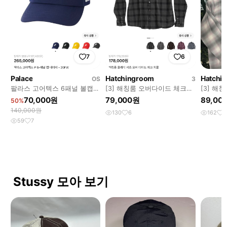
7
6
Palace
Hatchingroom
Hatchi
OS
3
팔라스 고어텍스 6패널 볼캡
[3] 해칭룸 오버다이드 체크셔
[3] 해
네이비
츠 차콜
츠
70,000원
79,000원
89,00
50%
140,000원
130
6
162
1
59
7
Stussy 모아 보기