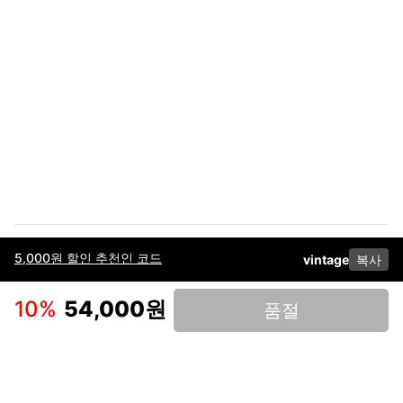
5,000원 할인 추천인 코드
vintage
복사
이용약관
고객센터
판매
개인정보 처리방침
사업자 정보
다운로드
인스타그램
페이스북
10
%
54,000원
품절
(주)후루츠패밀리컴퍼니 · 대표이사 이재범 / 소재지: 서울특별시 용산구 한강대
로 328, 201호 / 사업자 등록번호: 755-86-01442
사업자 정보확인
통신판매업
신고: 2019-서울용산-0723 호 / 고객센터: 070-4466-3377 / 고객센터 문의는
후루츠 앱 다운로드 후 문의가능합니다 /
support@fruitsfamily.com