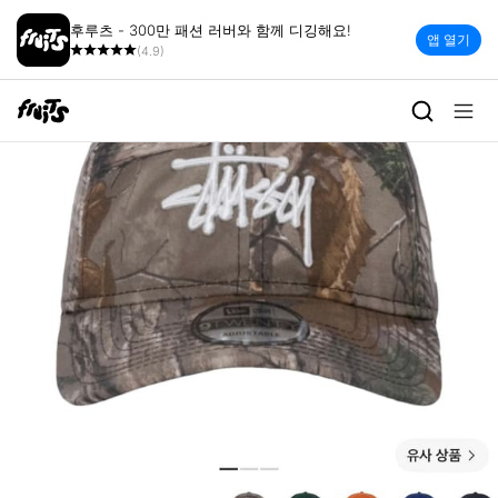
후루츠 - 300만 패션 러버와 함께 디깅해요!
앱 열기
(4.9)