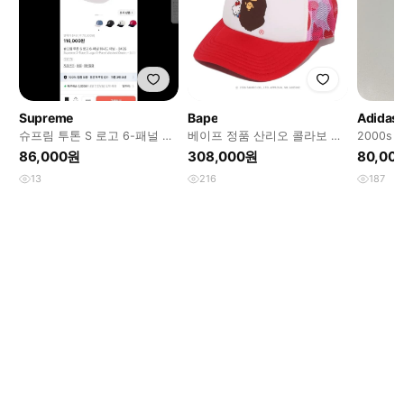
Supreme
Bape
Adidas
슈프림 투톤 S 로고 6-패널 워
베이프 정품 산리오 콜라보 키
2000s
시드 데님 볼캡
티 에이프 헤드 메쉬캡
86,000원
308,000원
80,00
13
216
187