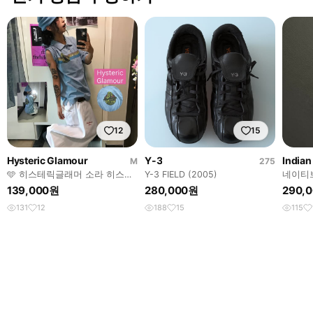
12
15
Hysteric Glamour
Y-3
Indian
M
275
🩵 히스테릭글래머 소라 히스걸
Y-3 FIELD (2005)
네이티
프린팅 피케 반팔 티셔츠 🩵
139,000원
280,000원
290,
131
12
188
15
115