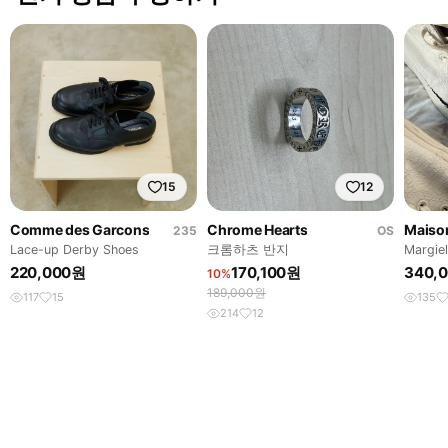
15
12
Comme des Garcons
Chrome Hearts
Maiso
235
OS
Lace-up Derby Shoes
크롬하츠 반지
Margie
220,000원
170,100원
340,
10%
189,000원
117
15
135
214
12