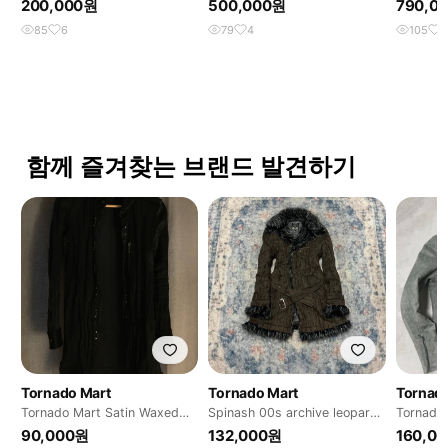
200,000원
500,000원
790,0
85
6
79
4
105
1
함께 즐겨찾는 브랜드 발견하기
Tornado Mart
Tornado Mart
Tornad
Tornado Mart Satin Waxed
Spinash 00s archive leopard
Tornado 
Shirt Jacket
trimming fur
네이도마
90,000원
132,000원
160,0