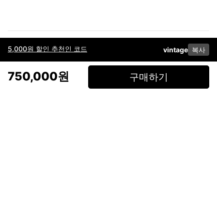
5,000원 할인 추천인 코드
vintage
복사
이용약관
고객센터
판매
개인정보 처리방침
사업자 정보
다운로드
인스타그램
페이스북
750,000원
구매하기
(주)후루츠패밀리컴퍼니 · 대표이사 이재범 / 소재지: 서울특별시 용산구 한강대
로 328, 201호 / 사업자 등록번호: 755-86-01442
사업자 정보확인
통신판매업
신고: 2019-서울용산-0723 호 / 고객센터: 070-4466-3377 / 고객센터 문의는
후루츠 앱 다운로드 후 문의가능합니다 /
support@fruitsfamily.com
Copyright © FruitsFamily Company Inc. All right reserved
후루츠패밀리(주)는 통신판매중개자로서 거래 당사자가 아닙니다. 상품, 상품정
보, 거래에 관한 의무와 책임은 각 판매자에게 있으며, 후루츠패밀리(주)는 원칙
적으로 판매 회원과 구매 회원 간의 거래에 대하여 책임을 지지 않습니다. 다만,
후루츠패밀리에서 직접 판매하는 상품에 대한 책임은 후루츠패밀리(주)에 있습
니다.