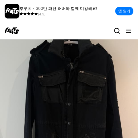
후루츠 - 300만 패션 러버와 함께 디깅해요!
앱 열기
(4.9)