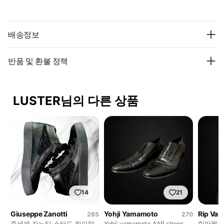
배송정보
반품 및 환불 정책
LUSTER님의 다른 상품
14
21
Giuseppe Zanotti
Yohji Yamamoto
Rip Van
265
270
쥬세페 자노티 스터드 하이탑
Yohji yamamoto AAR shoes
립반윙클