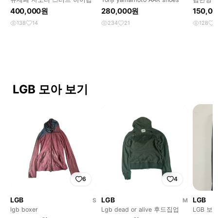
400,000원
280,000원
150,0
138
14
234
21
128
1
LGB 모아 보기
6
4
LGB
LGB
LGB
S
M
lgb boxer
Lgb dead or alive 후드집업
LGB 보