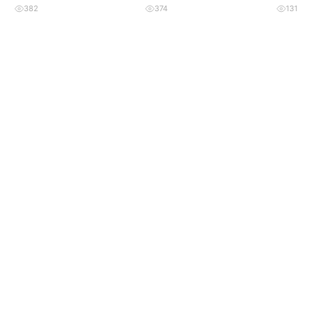
382
374
131