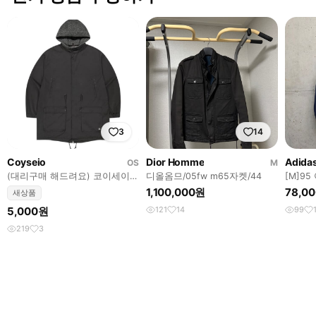
3
14
Coyseio
Dior Homme
Adida
OS
M
(대리구매 해드려요) 코이세이오
디올옴므/05fw m65자켓/44
[M]9
야상 새상품
랙탑 져
1,100,000원
78,0
새상품
5,000원
121
14
99
219
3