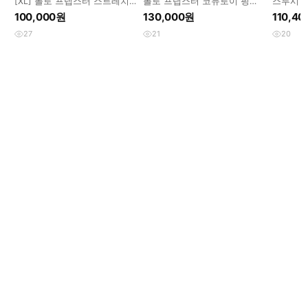
[XL] 폴로 프렙스터 스트레치
폴로 프랩스터 코듀로이 핑크
스투시 
치노 쇼트 그린
테리어자수
이즈
100,000원
130,000원
110,4
27
21
20