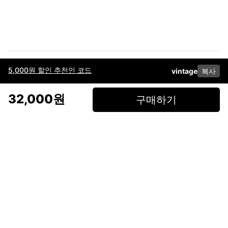
5,000원 할인 추천인 코드
vintage
복사
이용약관
고객센터
판매
개인정보 처리방침
사업자 정보
다운로드
인스타그램
페이스북
32,000원
구매하기
(주)후루츠패밀리컴퍼니 · 대표이사 이재범 / 소재지: 서울특별시 용산구 한강대
로 328, 201호 / 사업자 등록번호: 755-86-01442
사업자 정보확인
통신판매업
신고: 2019-서울용산-0723 호 / 고객센터: 070-4466-3377 / 고객센터 문의는
후루츠 앱 다운로드 후 문의가능합니다 /
support@fruitsfamily.com
Copyright © FruitsFamily Company Inc. All right reserved
후루츠패밀리(주)는 통신판매중개자로서 거래 당사자가 아닙니다. 상품, 상품정
보, 거래에 관한 의무와 책임은 각 판매자에게 있으며, 후루츠패밀리(주)는 원칙
적으로 판매 회원과 구매 회원 간의 거래에 대하여 책임을 지지 않습니다. 다만,
후루츠패밀리에서 직접 판매하는 상품에 대한 책임은 후루츠패밀리(주)에 있습
니다.