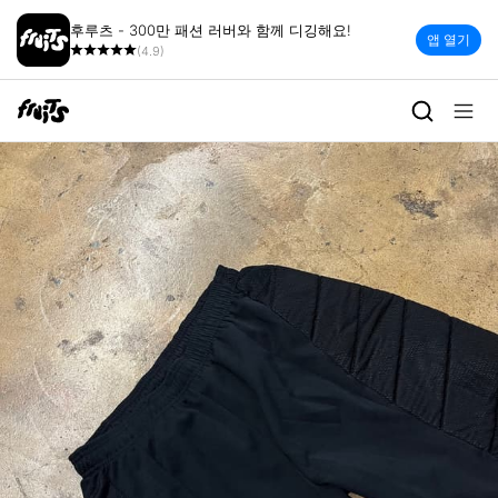
후루츠 - 300만 패션 러버와 함께 디깅해요!
앱 열기
(4.9)