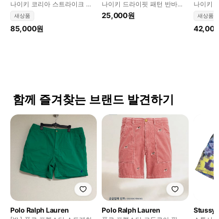
나이키 코리아 스트라이크 엘
나이키 드라이핏 패턴 반바지
나이키 P
리트 드라이핏 ADV 니트 사커
M
25,000원
새상품
새상품
쇼츠 블랙
85,000원
42,00
함께 즐겨찾는 브랜드 발견하기
Polo Ralph Lauren
Polo Ralph Lauren
Stussy