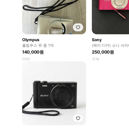
Olympus
Sony
올림푸스 뮤 줌 115
(레이 디카) 소니 사이버
핑크
140,000원
250,000원
92
18