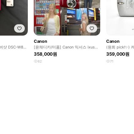
Canon
Canon
샷 DSC-W810
[윤채디카/미품] Canon 익서스 ixus
(원희 pick!✨)
185 ixy 200 레드
700 | 익서스75
358,000원
359,000원
62
71