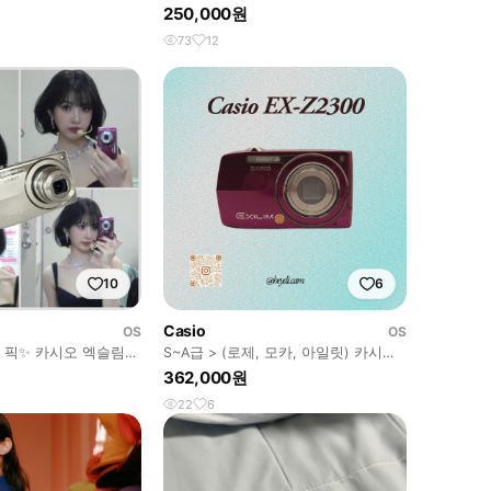
lim
엑슬림 z1080 ex-z1080
250,000원
73
12
10
6
Casio
OS
OS
 픽✨ 카시오 엑슬림
S~A급 > (로제, 모카, 아일릿) 카시오
00 z2300
엑슬림 z2300 로즈핑크
362,000원
22
6