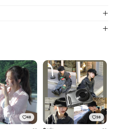
48
38