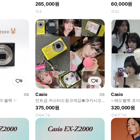
casio 엑슬림 ex
265,000원
60,000원
4
32
9
6
Casio
Casio
OS
OS
0 블랙 ✨
민트급 커스터드핑크색감🧁🍋카시오
✨레드벨벳 조이
엑슬림 EX-Z800 지팔이ೀ
z2000 ex-z20
375,000원
320,000원
64
6
61
10