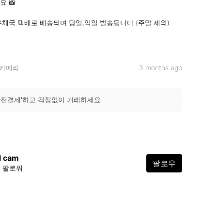
 📸

우체국 택배로 배송되며 당일,익일 발송됩니다 (주말 제외)

카메라
3 months ago
안전결제'하고 걱정없이 거래하세요
il cam
팔로우
9 팔로워