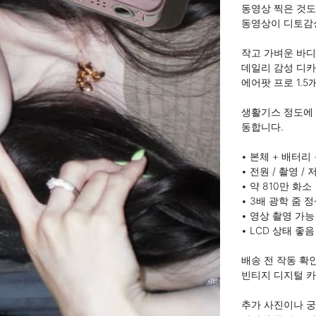
동영상 찍은 것도
동영상이 디토감성
작고 가벼운 바디
데일리 감성 디카
에어팟 프로 1.5
생활기스 정도에 
동합니다.

• 본체 + 배터리
• 전원 / 촬영 /
• 약 810만 화소

• 3배 광학 줌 정
• 영상 촬영 가능

• LCD 상태 좋음

배송 전 작동 확인
빈티지 디지털 카
추가 사진이나 궁