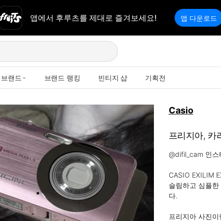
앱에서 후루츠를 제대로 즐겨보세요!
앱 다운로드
브랜드
브랜드 랭킹
빈티지 샵
기획전
Casio
프리지아, 카리
@difil_cam
CASIO EXILIM E
슬림하고 심플한
다.

프리지아 사진이랑