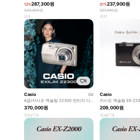
실버 디지털카메라
ZS35 디지털카메라
287,300원
237,900원
12%
21%
324,900원
297,460원
3
11
5
Casio
Casio
OS
A급)카시오 엑슬림 Z2300 빈티지 디
카시오 엑슬림 EX-Z20
지털카메라 디카
370,000원
209,000원
52
5
36
9