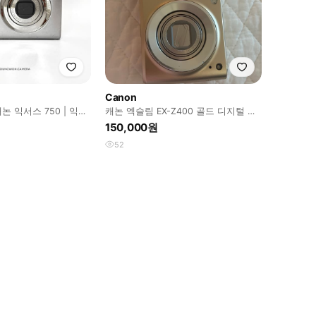
Canon
 캐논 익서스 750 | 익시
캐논 엑슬림 EX-Z400 골드 디지털 카
0
메라
150,000원
52