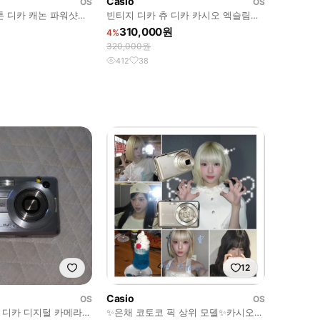
Casio
OS
OS
톤 디카 캐논 파워샷
빈티지 디카 츄 디카 카시오 엑슬림
EX-H15 작례o
310,000원
4%
320,000원
412
38
12
Casio
OS
OS
50 디카 디지털 카메라
✨은채 코토코 픽 상위 모델✨카시오