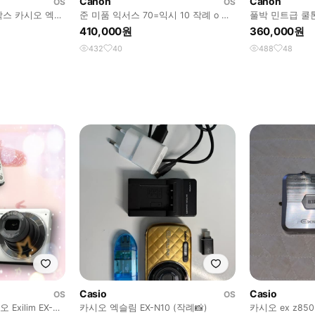
Canon
Canon
OS
OS
박스 카시오 엑슬
준 미품 익서스 70=익시 10 작례 o 강
풀박 민트급 쿨
민경 디카 작례o
a3200 작례o
410,000원
360,000원
432
40
488
48
Casio
Casio
OS
OS
Exilim EX-
카시오 엑슬림 EX-N10 (작례📸)
카시오 ex z8