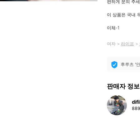
편하게 문의 주세요
이 상품은 국내 
이체-1
여자
>
라이프
>
후루츠 '
판매자 정보
dif
88