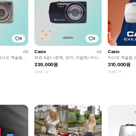
4
3
Casio
Casio
OS
OS
 카시오 엑슬림
외관 A급> (로제, 모카, 아일릿) 카시
카시오 엑슬림 z20
오 엑슬림 z2000 블랙
디카
339,000원
310,000원
16
3
19
1