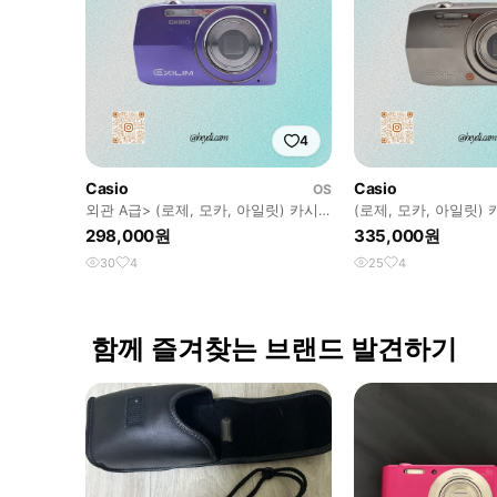
4
Casio
Casio
OS
외관 A급> (로제, 모카, 아일릿) 카시
(로제, 모카, 아일릿)
오 엑슬림 z2000 퍼플
z2000 실버
298,000원
335,000원
30
4
25
4
함께 즐겨찾는 브랜드 발견하기