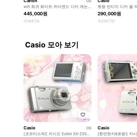
Canon
Casio
OS
wifi 희귀 화이트 하이엔드 디카 캐논
뽀용 빈티지 디카 풀 
파워샷 s200 작례o
림 ex-zr20
445,000원
290,000원
103
6
215
21
Casio 모아 보기
Casio
Casio
OS
[코르티스픽!] 카시오 Exilim EX-ZS5
[환연현지&뽀용!] 카시오 