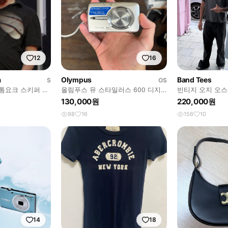
12
16
a
Olympus
Band Tees
S
OS
톰요크 스키퍼 폴
올림푸스 뮤 스타일러스 600 디지
빈티지 오지 오스본
털카메라
스 로고 반팔티
130,000원
220,000원
98
16
156
10
14
18