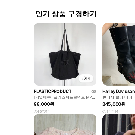
인기 상품 구경하기
14
PLASTICPRODUCT
Harley Davidson
OS
[당일배송] 플라스틱프로덕트 MPa
빈티지 할리 데이
빅백, 플라스틱프로덕트 가방
할리 플레임 부츠
98,000원
245,000원
96
14
94
14