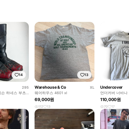
14
13
Warehouse & Co
Undercover
295
XL
비슨 하네스 부츠
웨어하우스 4601 xl
언더커버 너바나
 빅사이즈
69,000원
110,000원
112
13
70
17