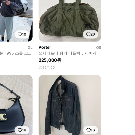
10
20
Porter
XL
OS
 1995 스몰 크로
요시다포터 탱커 더플백 L 세이지그
린
225,000원
82
20
16
16