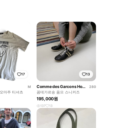
17
13
Comme des Garcons Homme
M
280
 오마주 티셔츠
꼼데가르송 옴므 스니커즈
195,000원
137
13