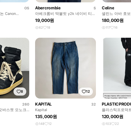
Abercrombie
Celine
OS
S
논 Canon
아베크롬비 딱붙핏 y2k 네이비 티셔
셀린느 아바 호보
 IS
츠 S
19,000원
180,000원
62
18
117
16
8
12
KAPITAL
PLASTICPROD
260
32
지오바스켓 모노크
Kapital
플라스틱프로덕트
135,000원
120,000원
148
12
103
22