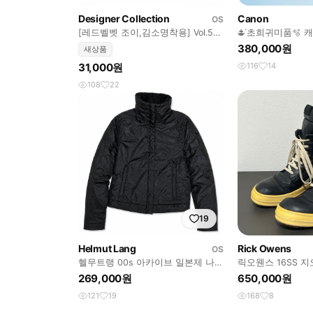
Designer Collection
Canon
OS
[레드벨벳 조이,김소명착용] Vol.5
𖠳ᐝ초희귀미품🫧 캐
Lucky pop Girl ♣️
PowerShot A2400
380,000원
새상품
31,000원
116
14
108
22
19
Helmut Lang
Rick Owens
OS
헬무트랭 00s 아카이브 일본제 나일
릭오웬스 16SS 
론 하이넥 자켓
롬 LPO
269,000원
650,000원
121
19
168
8