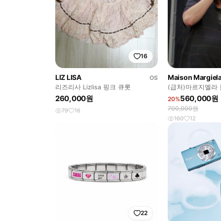
16
LIZ LISA
Maison Margiel
OS
리즈리사 Lizlisa 핑크 큐롯
(급처)마르지엘라 
로 46size
260,000원
560,000원
20%
700,000원
79
16
160
12
22