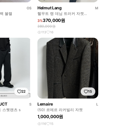
Helmut Lang
OS
M
백 블랠
헬무트 랭 데님 트러커 자켓
(Helmut Lang Denim Truck
370,000원
3%
380,000원
113
16
22
15
UCT
Lemaire
S
L
 스웻팬츠 s
(50) 르메르 라커빌리 자켓
1,000,000원
116
15