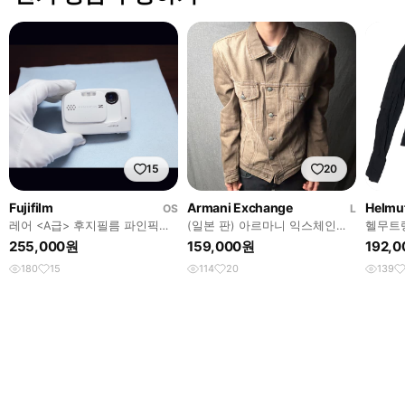
15
20
Fujifilm
Armani Exchange
Helmu
OS
L
레어 <A급> 후지필름 파인픽스
(일본 판) 아르마니 익스체인지
헬무트랭
Z30 화이트 빈티지 디카
자켓
더 자켓
255,000원
159,000원
192,
180
15
114
20
139