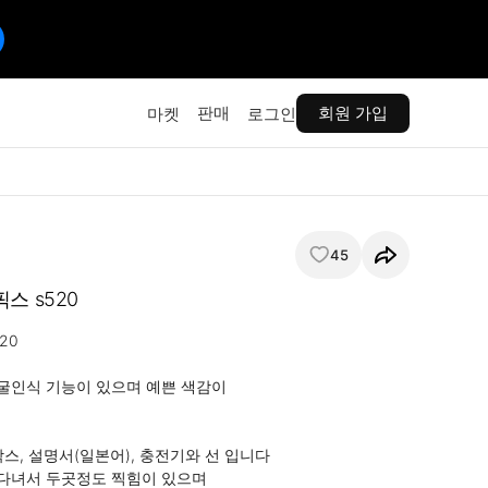
판매
회원 가입
마켓
로그인
45
스 s520
20

인식 기능이 있으며 예쁜 색감이

스, 설명서(일본어), 충전기와 선 입니다

다녀서 두곳정도 찍힘이 있으며
