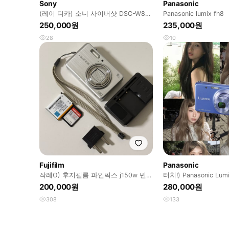
Sony
Panasonic
(레이 디카) 소니 사이버샷 DSC-W810
Panasonic lumix fh8
핑크
250,000원
235,000원
28
10
Fujifilm
Panasonic
작례O) 후지필름 파인픽스 j150w 빈티
터치!) Panasonic Lum
지 디카 디지털카메라 실버
빈티지디카
200,000원
280,000원
308
133