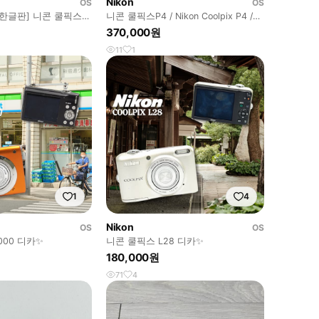
Nikon
OS
OS
[한글판] 니콘 쿨픽스
니콘 쿨픽스P4 / Nikon Coolpix P4 /
X P4
Silver
370,000원
11
1
1
4
Nikon
OS
OS
000 디카✨
니콘 쿨픽스 L28 디카✨
180,000원
71
4