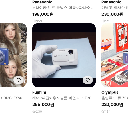
Panasonic
Panasonic
✨라이카 렌즈 풀박스 미품✨파나소닉
가볍고 화사한 
루믹스 DMC-FX7 디카
닉 루믹스 dmc-
198,000원
230,000원
953
59
Fujifilm
Olympus
ix DMC-FX80
레어 <A급> 후지필름 파인픽스 Z30
올림푸스 뮤 70
화이트 빈티지 디카
디카
255,000원
220,000원
230
124