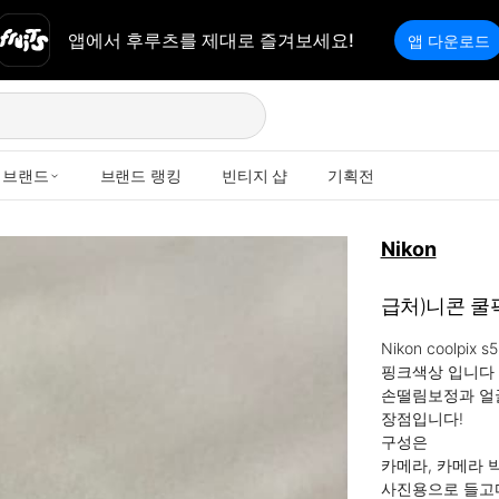
앱에서 후루츠를 제대로 즐겨보세요!
앱 다운로드
브랜드
브랜드 랭킹
빈티지 샵
기획전
Nikon
급처)니콘 쿨픽
Nikon coolpix s5
핑크색상 입니다

손떨림보정과 얼굴
장점입니다!

구성은 

카메라, 카메라 박
사진용으로 들고