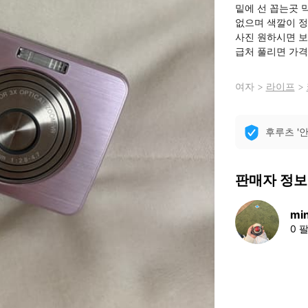
밑에 선 꼽는곳 
없으며 색깔이 정
사진 원하시면 보
급처 풀리면 가
여자
>
라이프
>
후루츠 '
판매자 정보
mi
0 