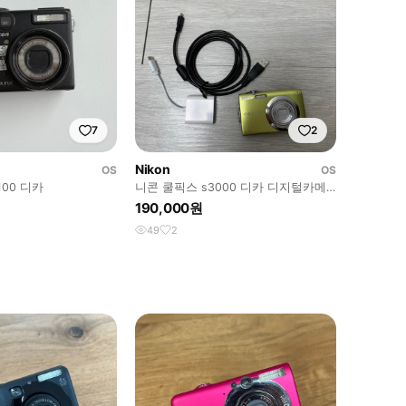
7
2
Nikon
OS
OS
100 디카
니콘 쿨픽스 s3000 디카 디지털카메
라 라임 (작례O)
190,000원
49
2