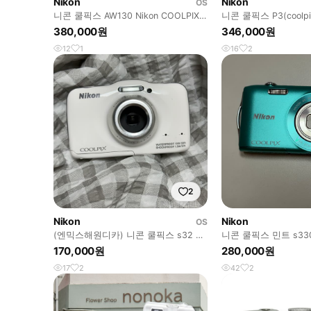
Nikon
Nikon
OS
니콘 쿨픽스 AW130 Nikon COOLPIX
니콘 쿨픽스 P3(coolp
AW130 빈티지 디카
지털 카메라 디카
380,000원
346,000원
12
1
16
2
2
Nikon
Nikon
OS
(엔믹스해원디카) 니콘 쿨픽스 s32 빈
니콘 쿨픽스 민트 s330
티지디카
170,000원
280,000원
17
2
42
2