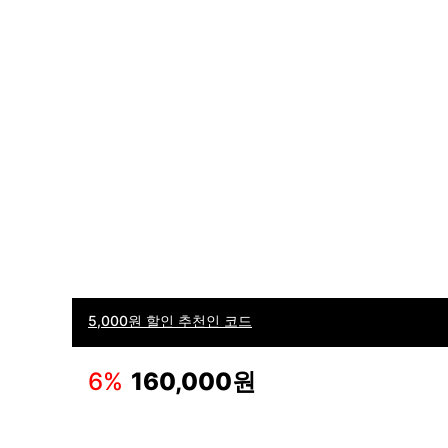
5,000원 할인 추천인 코드
6
%
160,000원
이용
(주)후루츠패밀리컴퍼니 · 대표이사 이재범 / 소재지: 서울특별시 용산구 한강대