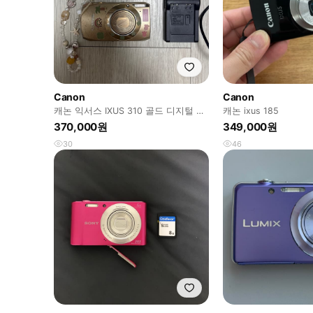
Canon
Canon
캐논 익서스 IXUS 310 골드 디지털 카
캐논 ixus 185
메라
370,000원
349,000원
30
46