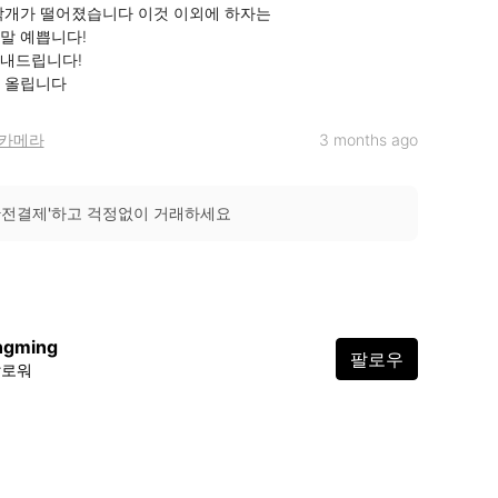
막개가 떨어졌습니다 이것 이외에 하자는

말 예쁩니다!

내드립니다!

격 올립니다
카메라
3 months ago
안전결제'하고 걱정없이 거래하세요
ngming
팔로우
팔로워