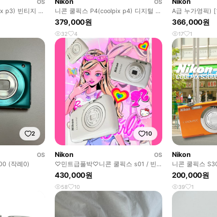
Nikon
Nikon
OS
OS
ix p3) 빈티지 디
니콘 쿨픽스 P4(coolpix p4) 디지털 카
A급 누가영픽) 
메라 디카
NIKON COOLPI
379,000원
366,000원
32
4
17
1
2
10
Nikon
Nikon
OS
OS
0 (작례0)
♡민트급풀박♡니콘 쿨픽스 s01 / 빈
니콘 쿨픽스 S3
티지디카
430,000원
200,000원
58
10
39
1