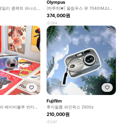
Olympus
데일리 콤팩트 파나소
|하투하💓| 올림푸스 뮤 7040(MJU
s2
7040) 디지털 카메라 디카
374,000원
284
Fujifilm
40 베이비블루 빈티지
후지필름 파인픽스 2600z
210,000원
247