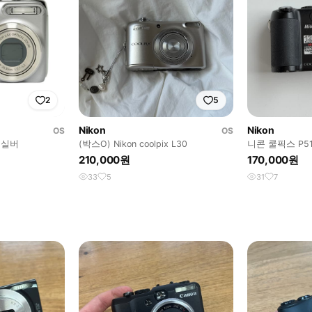
2
5
Nikon
Nikon
OS
OS
4 실버
(박스O) Nikon coolpix L30
니콘 쿨픽스 P5
210,000원
170,000원
33
5
31
7