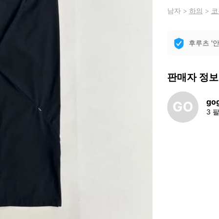
남자
>
하의
>
코
후루츠 '
판매자 정보
go
GO
3 