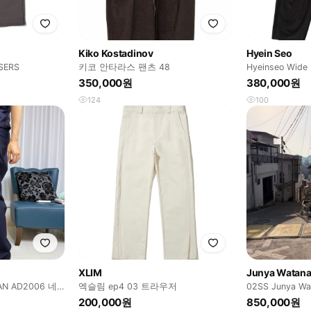
Kiko Kostadinov
Hyein Seo
SERS
키코 안타라스 팬츠 48
Hyeinseo Wide
Belt
350,000원
380,000원
124
100
XLIM
Junya Watan
AN AD2006 네
엑슬림 ep4 03 트라우저
02SS Junya Wa
화이트진
200,000원
850,000원