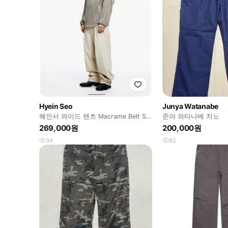
Hyein Seo
Junya Watanabe
혜인서 와이드 팬츠 Macrame Belt Set
준야 와타나베 치노
모스 베이지
269,000원
200,000원
34
82