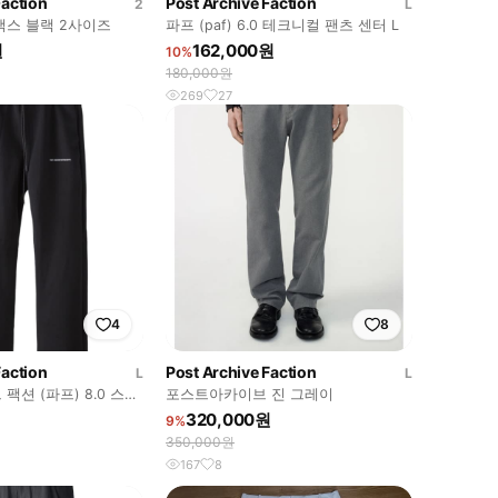
Faction
Post Archive Faction
2
L
슬랙스 블랙 2사이즈
파프 (paf) 6.0 테크니컬 팬츠 센터 L
원
162,000원
10%
180,000원
269
27
4
8
Faction
Post Archive Faction
L
L
팩션 (파프) 8.0 스웨
포스트아카이브 진 그레이
랙 PAF
320,000원
9%
350,000원
167
8