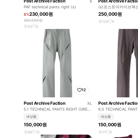
Post Archive Faction
Post Archive Factio
S
PAF technical pants right (s)
(s)포스트아카이브팩션 
230,000원
250,000원
8%
250,000원
129
9
53
6
12
Post Archive Faction
Post Archive Factio
XL
5.1 TECHNICAL PANTS RIGHT (GREY
6.0 TECHNICAL PANT
BLUE) XL
(BROWN) L사이즈
새상품
새상품
150,000원
150,000원
96
12
71
8