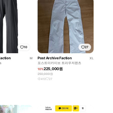
10
27
Faction
Post Archive Faction
M
XL
s
포스트아카이브 트라우저팬츠
225,000원
10%
250,000원
413
27