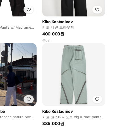
Kiko Kostadinov
 Pants w/ Macrame
키코 나빈 트라우저
400,000원
711
abe
Kiko Kostadinov
tanabe nature poem
키코 코스타디노브 vig k-dart pants
46
385,000원