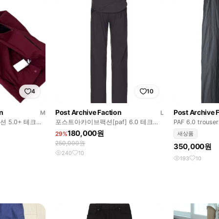
4
10
n
Post Archive Faction
Post Archive 
M
L
 5.0+ 테크니
포스트아카이브팩션[paf] 6.0 테크니
PAF 6.0 trouser
컬 팬츠 L
180,000원
29%
새상품
250,000원
350,000원
240
10
193
10