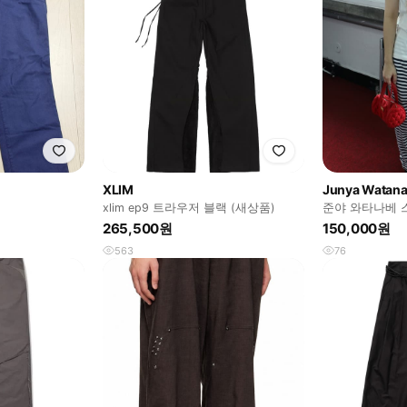
XLIM
Junya Watan
xlim ep9 트라우저 블랙 (새상품)
준야 와타나베 
츠
265,500원
150,000원
563
76