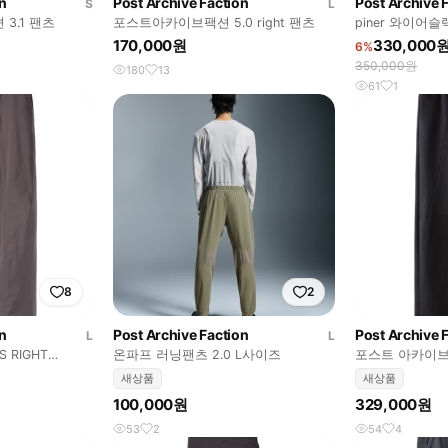
n
Post Archive Faction
Post Archive 
S
L
3.1 팬츠
포스트아카이브팩션 5.0 right 팬츠
piner 와이어
170,000원
330,000
6%
350,000원
180
13
61
1
8
2
n
Post Archive Faction
Post Archive 
L
L
S RIGHT
온파프 러닝팬츠 2.0 L사이즈
포스트 아카이브 
트팬츠 라이트 블
새상품
새상품
100,000원
329,000원
53
2
54
4